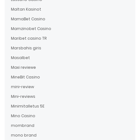
Maltan Kasinot
MamaBet Casino
Mamzinobet Casino
Maribet casino TR
Marsbahis giris
Masalbet
Maxi reviewe
MineBit Casino
mini-review
Mini-reviews
Minimitalletus 5E
Mino Casino
mombrand
mono brand