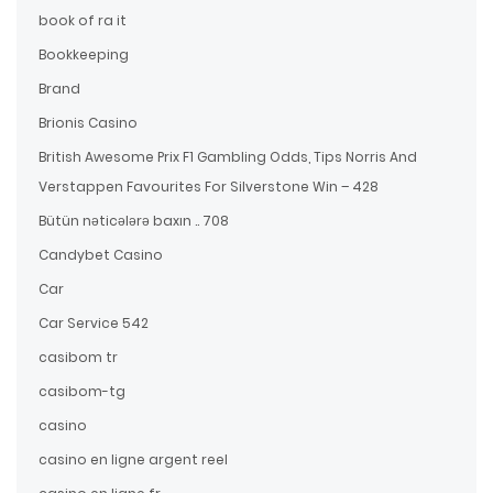
book of ra it
Bookkeeping
Brand
Brionis Casino
British Awesome Prix F1 Gambling Odds, Tips Norris And
Verstappen Favourites For Silverstone Win – 428
Bütün nəticələrə baxın .. 708
Candybet Casino
Car
Car Service 542
casibom tr
casibom-tg
casino
casino en ligne argent reel