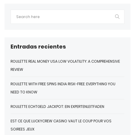
Entradas recientes
ROULETTE REAL MONEY USA LOW VOLATILITY: A COMPREHENSIVE
REVIEW
ROULETTE WITH FREE SPINS INDIA RISK-FREE: EVERYTHING YOU
NEED TO KNOW
ROULETTE ECHTGELD JACKPOT: EIN EXPERTENLEITFADEN
EST CE QUE LUCKYCREW CASINO VAUT LE COUP POUR VOS
SOIREES JEUX