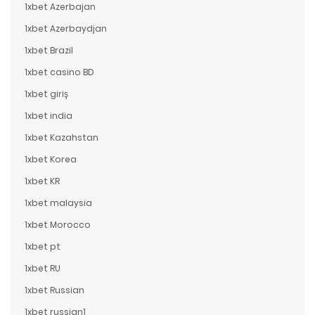
1xbet Azerbajan
1xbet Azerbaydjan
1xbet Brazil
1xbet casino BD
1xbet giriş
1xbet india
1xbet Kazahstan
1xbet Korea
1xbet KR
1xbet malaysia
1xbet Morocco
1xbet pt
1xbet RU
1xbet Russian
1xbet russian1