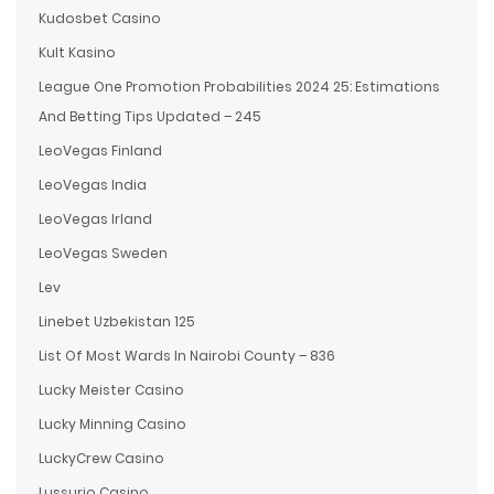
Kudosbet Casino
Kult Kasino
League One Promotion Probabilities 2024 25: Estimations
And Betting Tips Updated – 245
LeoVegas Finland
LeoVegas India
LeoVegas Irland
LeoVegas Sweden
Lev
Linebet Uzbekistan 125
List Of Most Wards In Nairobi County – 836
Lucky Meister Casino
Lucky Minning Casino
LuckyCrew Casino
Lussurio Casino