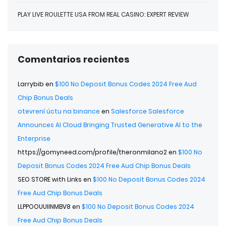
PLAY LIVE ROULETTE USA FROM REAL CASINO: EXPERT REVIEW
Comentarios recientes
Larrybib
en
$100 No Deposit Bonus Codes 2024 Free Aud
Chip Bonus Deals
otevrení úctu na binance
en
Salesforce Salesforce
Announces AI Cloud Bringing Trusted Generative AI to the
Enterprise
https://gomyneed.com/profile/theronmilano2
en
$100 No
Deposit Bonus Codes 2024 Free Aud Chip Bonus Deals
SEO STORE with Links
en
$100 No Deposit Bonus Codes 2024
Free Aud Chip Bonus Deals
LLPPOOUUIINMBV8
en
$100 No Deposit Bonus Codes 2024
Free Aud Chip Bonus Deals