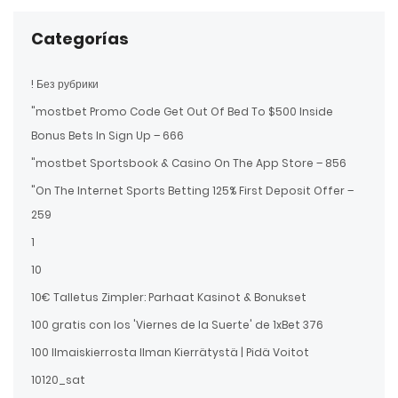
Categorías
! Без рубрики
"mostbet Promo Code Get Out Of Bed To $500 Inside
Bonus Bets In Sign Up – 666
"‎mostbet Sportsbook & Casino On The App Store – 856
"On The Internet Sports Betting 125% First Deposit Offer –
259
1
10
10€ Talletus Zimpler: Parhaat Kasinot & Bonukset
100 gratis con los 'Viernes de la Suerte' de 1xBet 376
100 Ilmaiskierrosta Ilman Kierrätystä | Pidä Voitot
10120_sat