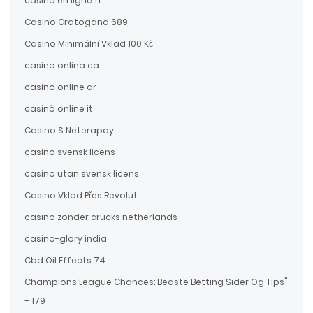
casino en ligne fr
Casino Gratogana 689
Casino Minimální Vklad 100 Kč
casino onlina ca
casino online ar
casinò online it
Casino S Neterapay
casino svensk licens
casino utan svensk licens
Casino Vklad Přes Revolut
casino zonder crucks netherlands
casino-glory india
Cbd Oil Effects 74
Champions League Chances: Bedste Betting Sider Og Tips"
– 179