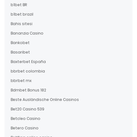
b1bet BR
b1bet brazil
Bahis sitesi
Bananzia Casino
Bankobet
Basaribet
Baxterbet España
bbrbet colombia
bbrbet mx
Bdmbet Bonus 182
Beste Ausländische Online Casinos
Bet20 Casino 539
Betcleo Casino
Betero Casino