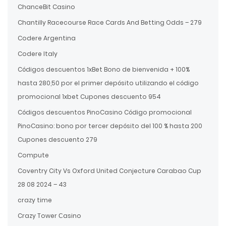
ChanceBit Casino
Chantilly Racecourse Race Cards And Betting Odds – 279
Codere Argentina
Codere Italy
Códigos descuentos 1xBet Bono de bienvenida + 100%
hasta 280,50 por el primer depósito utilizando el código
promocional 1xbet Cupones descuento 954
Códigos descuentos PinoCasino Código promocional
PinoCasino: bono por tercer depósito del 100 % hasta 200
Cupones descuento 279
Compute
Coventry City Vs Oxford United Conjecture Carabao Cup
28 08 2024 – 43
crazy time
Crazy Tower Сasino