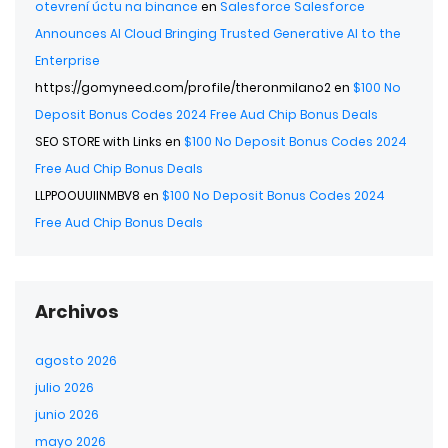
otevrení úctu na binance
en
Salesforce Salesforce
Announces AI Cloud Bringing Trusted Generative AI to the
Enterprise
https://gomyneed.com/profile/theronmilano2
en
$100 No
Deposit Bonus Codes 2024 Free Aud Chip Bonus Deals
SEO STORE with Links
en
$100 No Deposit Bonus Codes 2024
Free Aud Chip Bonus Deals
LLPPOOUUIINMBV8
en
$100 No Deposit Bonus Codes 2024
Free Aud Chip Bonus Deals
Archivos
agosto 2026
julio 2026
junio 2026
mayo 2026