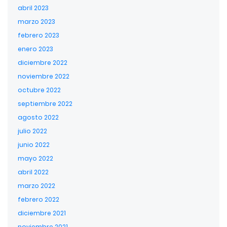
abril 2023
marzo 2023
febrero 2023
enero 2023
diciembre 2022
noviembre 2022
octubre 2022
septiembre 2022
agosto 2022
julio 2022
junio 2022
mayo 2022
abril 2022
marzo 2022
febrero 2022
diciembre 2021
noviembre 2021