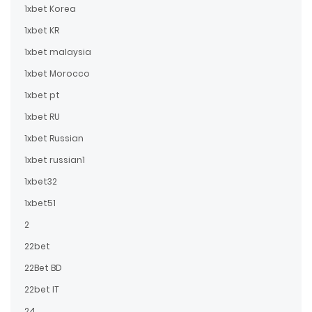
1xbet Korea
1xbet KR
1xbet malaysia
1xbet Morocco
1xbet pt
1xbet RU
1xbet Russian
1xbet russian1
1xbet32
1xbet51
2
22bet
22Bet BD
22bet IT
24