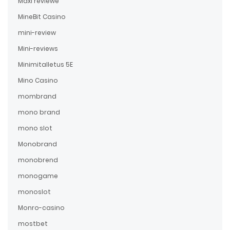
Maxi reviewe
MineBit Casino
mini-review
Mini-reviews
Minimitalletus 5E
Mino Casino
mombrand
mono brand
mono slot
Monobrand
monobrend
monogame
monoslot
Monro-casino
mostbet