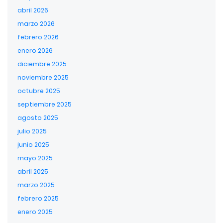
abril 2026
marzo 2026
febrero 2026
enero 2026
diciembre 2025
noviembre 2025
octubre 2025
septiembre 2025
agosto 2025
julio 2025
junio 2025
mayo 2025
abril 2025
marzo 2025
febrero 2025
enero 2025