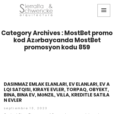
Category Archives : MostBet promo
kod Azərbaycanda MostBet
promosyon kodu 859
DASINMAZ EMLAK ELANLARI, EV ELANLARI, EV A
LQI SATQISI, KIRAYE EVLER, TORPAQ, OBYEKT,
BINA, BINA EV, MƏNZIL, VILLA, KREDITLE SATILA
N EVLER
septiembre 13, 2023