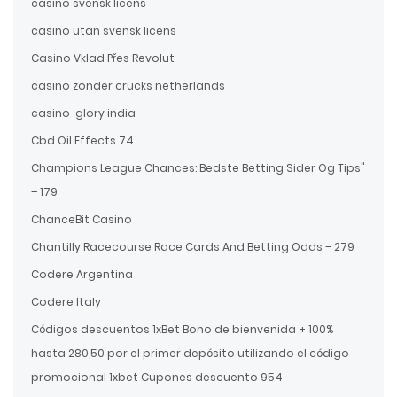
casino svensk licens
casino utan svensk licens
Casino Vklad Přes Revolut
casino zonder crucks netherlands
casino-glory india
Cbd Oil Effects 74
Champions League Chances: Bedste Betting Sider Og Tips"
– 179
ChanceBit Casino
Chantilly Racecourse Race Cards And Betting Odds – 279
Codere Argentina
Codere Italy
Códigos descuentos 1xBet Bono de bienvenida + 100%
hasta 280,50 por el primer depósito utilizando el código
promocional 1xbet Cupones descuento 954