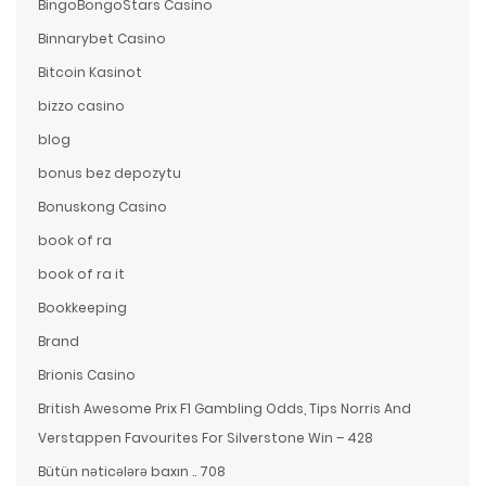
BingoBongoStars Casino
Binnarybet Casino
Bitcoin Kasinot
bizzo casino
blog
bonus bez depozytu
Bonuskong Casino
book of ra
book of ra it
Bookkeeping
Brand
Brionis Casino
British Awesome Prix F1 Gambling Odds, Tips Norris And
Verstappen Favourites For Silverstone Win – 428
Bütün nəticələrə baxın .. 708