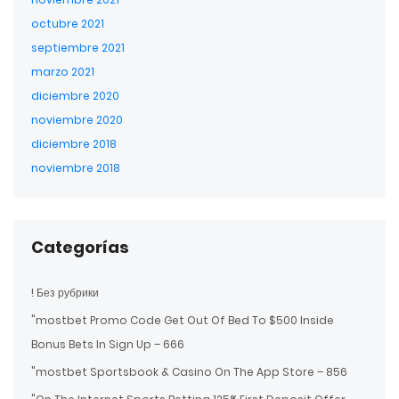
octubre 2021
septiembre 2021
marzo 2021
diciembre 2020
noviembre 2020
diciembre 2018
noviembre 2018
Categorías
! Без рубрики
"mostbet Promo Code Get Out Of Bed To $500 Inside
Bonus Bets In Sign Up – 666
"‎mostbet Sportsbook & Casino On The App Store – 856