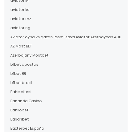
aviator IN
aviator ke
aviator mz
aviator ng
Aviator oyna və qazan Rəsmi sayti Aviator Azerbaycan 400
AZ Most BET
Azerbajany Mostbet
b1bet apostas
b1bet BR
b1bet brazil
Bahis sitesi
Bananzia Casino
Bankobet
Basaribet
Baxterbet España