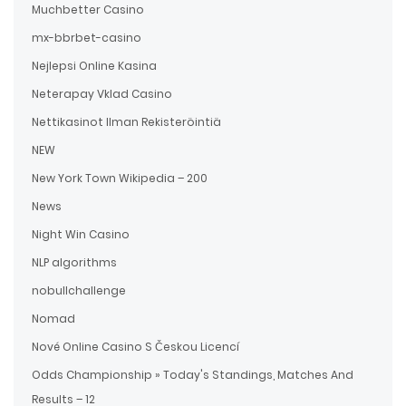
Muchbetter Casino
mx-bbrbet-casino
Nejlepsi Online Kasina
Neterapay Vklad Casino
Nettikasinot Ilman Rekisteröintiä
NEW
New York Town Wikipedia – 200
News
Night Win Casino
NLP algorithms
nobullchallenge
Nomad
Nové Online Casino S Českou Licencí
Odds Championship » Today's Standings, Matches And
Results – 12