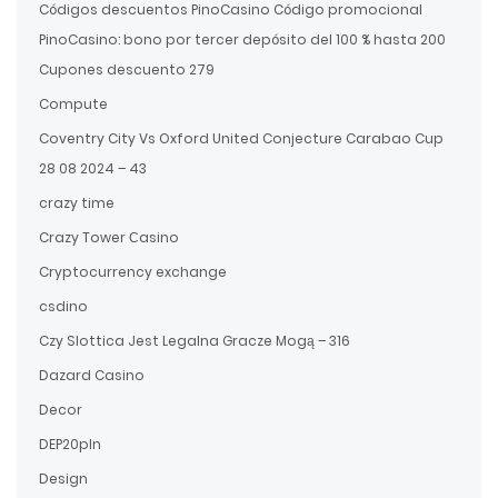
Códigos descuentos PinoCasino Código promocional
PinoCasino: bono por tercer depósito del 100 % hasta 200
Cupones descuento 279
Compute
Coventry City Vs Oxford United Conjecture Carabao Cup
28 08 2024 – 43
crazy time
Crazy Tower Сasino
Cryptocurrency exchange
csdino
Czy Slottica Jest Legalna Gracze Mogą – 316
Dazard Casino
Decor
DEP20pln
Design