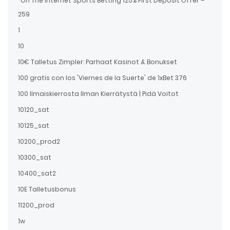
"On The Internet Sports Betting 125% First Deposit Offer –
259
1
10
10€ Talletus Zimpler: Parhaat Kasinot & Bonukset
100 gratis con los 'Viernes de la Suerte' de 1xBet 376
100 Ilmaiskierrosta Ilman Kierrätystä | Pidä Voitot
10120_sat
10125_sat
10200_prod2
10300_sat
10400_sat2
10E Talletusbonus
11200_prod
1w