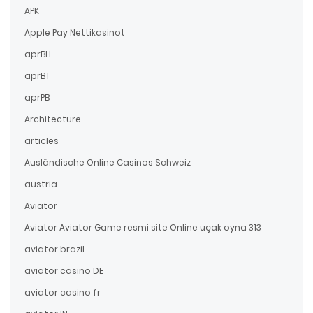
APK
Apple Pay Nettikasinot
aprBH
aprBT
aprPB
Architecture
articles
Ausländische Online Casinos Schweiz
austria
Aviator
Aviator Aviator Game resmi site Online uçak oyna 313
aviator brazil
aviator casino DE
aviator casino fr