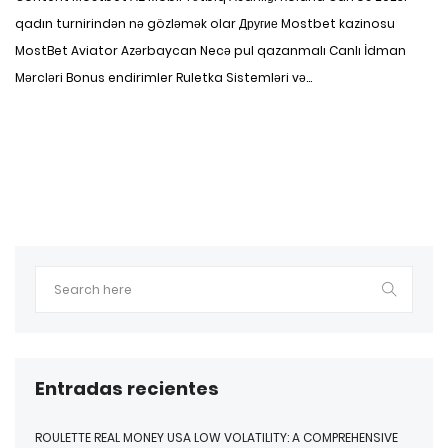
qadın turnirindən nə gözləmək olar Другие Mostbet kazinosu
MostBet Aviator Azərbaycan Necə pul qazanmalı Canlı İdman
Mərcləri Bonus endirimler Ruletka Sistemləri və...
Entradas recientes
ROULETTE REAL MONEY USA LOW VOLATILITY: A COMPREHENSIVE