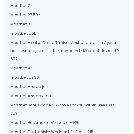
Mostbet 2
Mostbet 27 592
Mostbet 3
mostbet apk
Mostbet Aviator Demo Türkiye ️ Mosbet para için Oyunu
nasıl oynanır, stratejistler, demo, indir Mostbet Havacı TR
697
Mostbet AZ
mostbet az 90
Mostbet Azerbaijan
Mostbet Azerbaycan
Mostbet Bonus Code: 365mole For £30 Within Free Bets –
753
Mostbet Bookmaker Wikipedia – 920
Mostbet Elektroniske Wedden Ufc Tips – 715