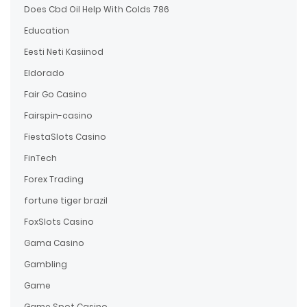
Does Cbd Oil Help With Colds 786
Education
Eesti Neti Kasiinod
Eldorado
Fair Go Casino
Fairspin-casino
FiestaSlots Casino
FinTech
Forex Trading
fortune tiger brazil
FoxSlots Casino
Gama Casino
Gambling
Game
Game Spot Casino