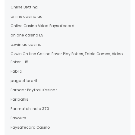
Online Betting
online casino au
Online Casino Vklad Paysafecard
onlone casino ES
ozwin au casino
Ozwin On Line Casino Foyer Play Pokies, Table Games, Video
Poker – 15
Pablic
pagbet brazil
Parhaat Paytrail Kasinot
Paribahis
Parimatch India 370
Payouts
Paysafecard Casino