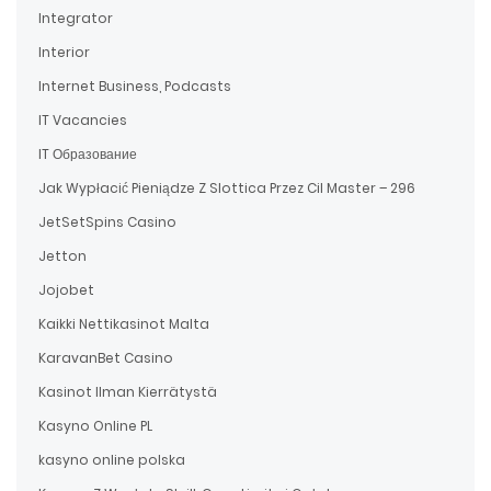
Integrator
Interior
Internet Business, Podcasts
IT Vacancies
IT Образование
Jak Wypłacić Pieniądze Z Slottica Przez Cil Master – 296
JetSetSpins Casino
Jetton
Jojobet
Kaikki Nettikasinot Malta
KaravanBet Casino
Kasinot Ilman Kierrätystä
Kasyno Online PL
kasyno online polska