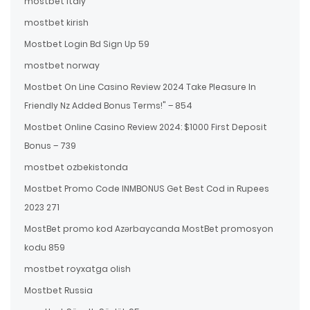
mostbet italy
mostbet kirish
Mostbet Login Bd Sign Up 59
mostbet norway
Mostbet On Line Casino Review 2024 Take Pleasure In
Friendly Nz Added Bonus Terms!" – 854
Mostbet Online Casino Review 2024: $1000 First Deposit
Bonus – 739
mostbet ozbekistonda
Mostbet Promo Code INMBONUS Get Best Cod in Rupees
2023 271
MostBet promo kod Azərbaycanda MostBet promosyon
kodu 859
mostbet royxatga olish
Mostbet Russia