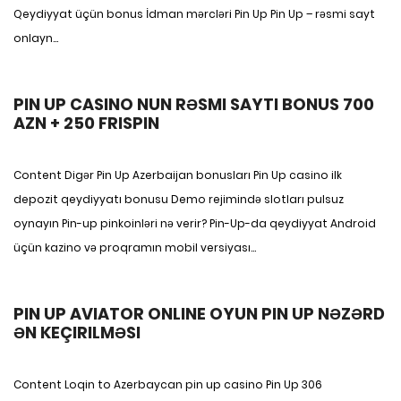
Qeydiyyat üçün bonus İdman mərcləri Pin Up Pin Up – rəsmi sayt
onlayn...
PIN UP CASINO NUN RƏSMI SAYTI BONUS 700
AZN + 250 FRISPIN
Content Digər Pin Up Azerbaijan bonusları Pin Up casino ilk
depozit qeydiyyatı bonusu Demo rejimində slotları pulsuz
oynayın Pin-up pinkoinləri nə verir? Pin-Up-da qeydiyyat Android
üçün kazino və proqramın mobil versiyası...
PIN UP AVIATOR️ ONLINE OYUN PIN UP NƏZƏRD
ƏN KEÇIRILMƏSI
Content Loqin to Azerbaycan pin up casino Pin Up 306