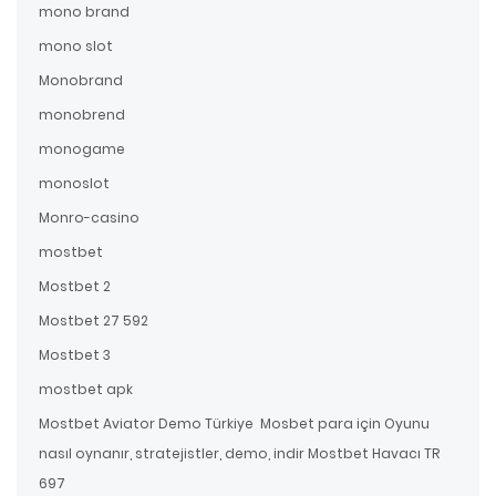
mono brand
mono slot
Monobrand
monobrend
monogame
monoslot
Monro-casino
mostbet
Mostbet 2
Mostbet 27 592
Mostbet 3
mostbet apk
Mostbet Aviator Demo Türkiye ️ Mosbet para için Oyunu
nasıl oynanır, stratejistler, demo, indir Mostbet Havacı TR
697