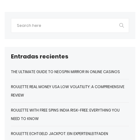
Entradas recientes
THE ULTIMATE GUIDE TO NEOSPIN MIRROR IN ONLINE CASINOS
ROULETTE REAL MONEY USA LOW VOLATILITY: A COMPREHENSIVE
REVIEW
ROULETTE WITH FREE SPINS INDIA RISK-FREE: EVERYTHING YOU
NEED TO KNOW
ROULETTE ECHTGELD JACKPOT: EIN EXPERTENLEITFADEN