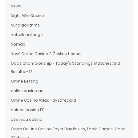
News
Night Win Casino
NLP algorithms
nobullchallenge
Nomad
Nové Online Casino S Českou Licencí
Odds Championship » Today's Standings, Matches And
Results – 12
Online Betting
online casino au
Online Casino Vklad Paysafecard
onlone casino ES
ozwin au casino
Ozwin On Line Casino Foyer Play Pokies, Table Games, Video
Poker – 15