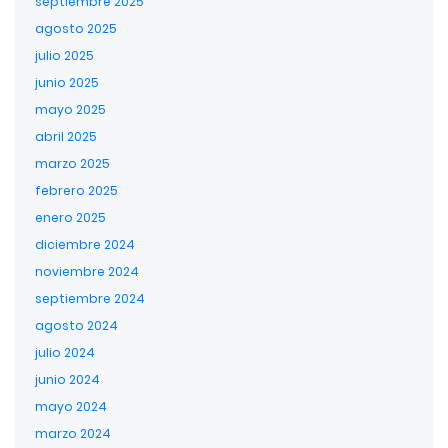
septiembre 2025
agosto 2025
julio 2025
junio 2025
mayo 2025
abril 2025
marzo 2025
febrero 2025
enero 2025
diciembre 2024
noviembre 2024
septiembre 2024
agosto 2024
julio 2024
junio 2024
mayo 2024
marzo 2024