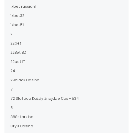
1xbet russian1
1xbet32
1xbet51
2
22bet
22Bet BD
22bet IT
24
29black Casino
7
72 Slottica Każdy Znajdzie Coś – 534
8
888starz bd
8ty8 Casino