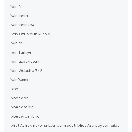
1win fr
1win India
1win Indir 264
1WIN Official In Russia
1win tr
1win Turkiye
1win uzbekistan
1win Website 742
1winRussia
1xbet
1xbet apk
1xbet arabic
1xbet Argentina
1xBet Az Bukmeker şirkəti rəsmi saytı 1xBet Azərbaycan, xBet