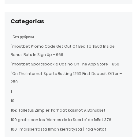
Categorías
! Без рубрики
"mostbet Promo Code Get Out Of Bed To $500 Inside
Bonus Bets In Sign Up – 666
"‎mostbet Sportsbook & Casino On The App Store – 856
"On The Internet Sports Betting 125% First Deposit Offer –
259
1
10
10€ Talletus Zimpler: Parhaat Kasinot & Bonukset
100 gratis con los 'Viernes de la Suerte' de 1xBet 376
100 Ilmaiskierrosta Ilman Kierrätystä | Pidä Voitot