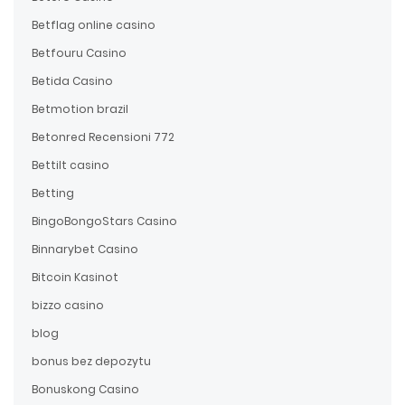
Betflag online casino
Betfouru Casino
Betida Casino
Betmotion brazil
Betonred Recensioni 772
Bettilt casino
Betting
BingoBongoStars Casino
Binnarybet Casino
Bitcoin Kasinot
bizzo casino
blog
bonus bez depozytu
Bonuskong Casino