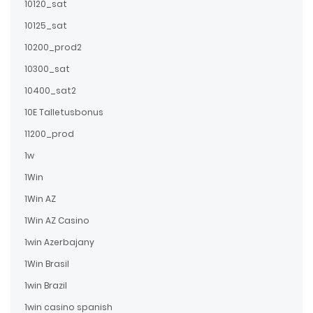
10120_sat
10125_sat
10200_prod2
10300_sat
10400_sat2
10E Talletusbonus
11200_prod
1w
1Win
1Win AZ
1Win AZ Casino
1win Azerbajany
1Win Brasil
1win Brazil
1win casino spanish