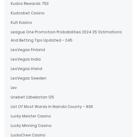
Kudos Rewards 753
Kudosbet Casino
Kult Kasino
League One Promotion Probabilities 2024 25: Estimations
And Betting Tips Updated – 245
LeoVegas Finland
LeoVegas India
LeoVegas Irland
LeoVegas Sweden
Lev
Linebet Uzbekistan 125
List Of Most Wards In Nairobi County – 836
Lucky Meister Casino
Lucky Minning Casino
LuckyCrew Casino