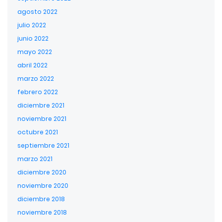
agosto 2022
julio 2022
junio 2022
mayo 2022
abril 2022
marzo 2022
febrero 2022
diciembre 2021
noviembre 2021
octubre 2021
septiembre 2021
marzo 2021
diciembre 2020
noviembre 2020
diciembre 2018
noviembre 2018