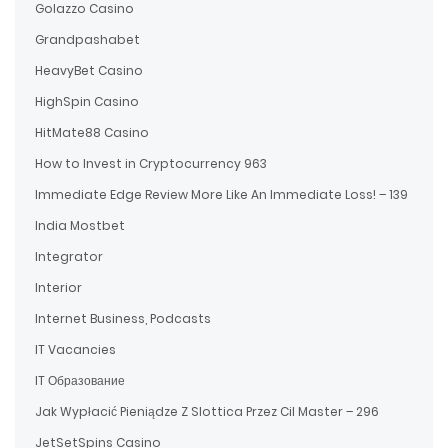
Golazzo Casino
Grandpashabet
HeavyBet Casino
HighSpin Casino
HitMate88 Casino
How to Invest in Cryptocurrency 963
Immediate Edge Review More Like An Immediate Loss! – 139
India Mostbet
Integrator
Interior
Internet Business, Podcasts
IT Vacancies
IT Образование
Jak Wypłacić Pieniądze Z Slottica Przez Cil Master – 296
JetSetSpins Casino