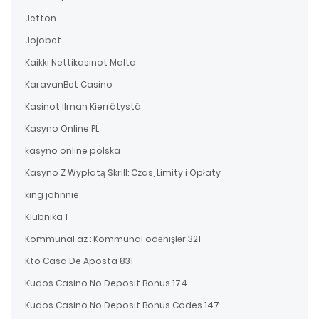
Jetton
Jojobet
Kaikki Nettikasinot Malta
KaravanBet Casino
Kasinot Ilman Kierrätystä
Kasyno Online PL
kasyno online polska
Kasyno Z Wypłatą Skrill: Czas, Limity i Opłaty
king johnnie
Klubnika 1
Kommunal az : Kommunal ödənişlər 321
Kto Casa De Aposta 831
Kudos Casino No Deposit Bonus 174
Kudos Casino No Deposit Bonus Codes 147