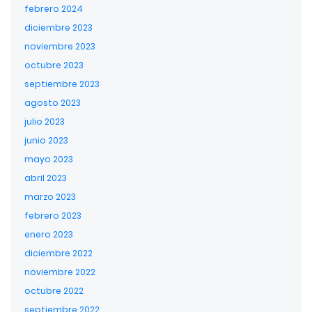
febrero 2024
diciembre 2023
noviembre 2023
octubre 2023
septiembre 2023
agosto 2023
julio 2023
junio 2023
mayo 2023
abril 2023
marzo 2023
febrero 2023
enero 2023
diciembre 2022
noviembre 2022
octubre 2022
septiembre 2022