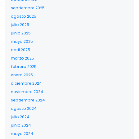
septiembre 2025
agosto 2025
julio 2025
junio 2025
mayo 2025
abril 2025
marzo 2025
febrero 2025
enero 2025
diciembre 2024
noviembre 2024
septiembre 2024
agosto 2024
julio 2024
junio 2024
mayo 2024