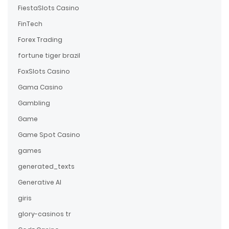
FiestaSlots Casino
FinTech
Forex Trading
fortune tiger brazil
FoxSlots Casino
Gama Casino
Gambling
Game
Game Spot Casino
games
generated_texts
Generative AI
giris
glory-casinos tr