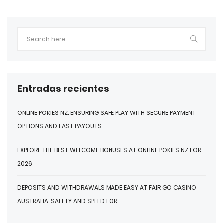
Entradas recientes
ONLINE POKIES NZ: ENSURING SAFE PLAY WITH SECURE PAYMENT
OPTIONS AND FAST PAYOUTS
EXPLORE THE BEST WELCOME BONUSES AT ONLINE POKIES NZ FOR
2026
DEPOSITS AND WITHDRAWALS MADE EASY AT FAIR GO CASINO
AUSTRALIA: SAFETY AND SPEED FOR