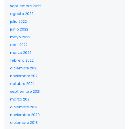
septiembre 2022
agosto 2022
julio 2022
junio 2022
mayo 2022
abril 2022
marzo 2022
febrero 2022
diciembre 2021
noviembre 2021
octubre 2021
septiembre 2021
marzo 2021
diciembre 2020
noviembre 2020
diciembre 2018