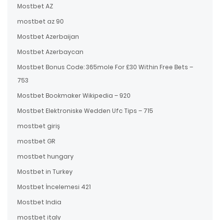
Mostbet AZ
mostbet az 90
Mostbet Azerbaijan
Mostbet Azerbaycan
Mostbet Bonus Code: 365mole For £30 Within Free Bets –
753
Mostbet Bookmaker Wikipedia – 920
Mostbet Elektroniske Wedden Ufc Tips – 715
mostbet giriş
mostbet GR
mostbet hungary
Mostbet in Turkey
Mostbet İncelemesi 421
Mostbet India
mostbet italy