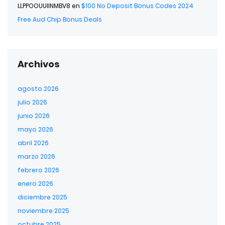
LLPPOOUUIINMBV8
en
$100 No Deposit Bonus Codes 2024
Free Aud Chip Bonus Deals
Archivos
agosto 2026
julio 2026
junio 2026
mayo 2026
abril 2026
marzo 2026
febrero 2026
enero 2026
diciembre 2025
noviembre 2025
octubre 2025