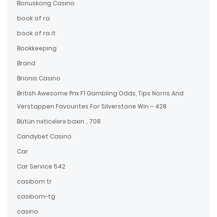
Bonuskong Casino
book of ra
book of ra it
Bookkeeping
Brand
Brionis Casino
British Awesome Prix F1 Gambling Odds, Tips Norris And
Verstappen Favourites For Silverstone Win – 428
Bütün nəticələrə baxın .. 708
Candybet Casino
Car
Car Service 542
casibom tr
casibom-tg
casino