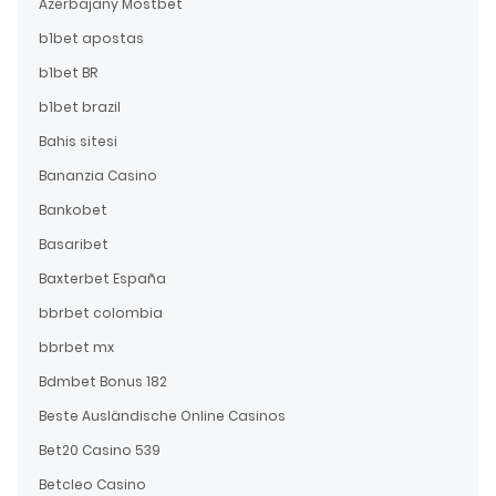
Azerbajany Mostbet
b1bet apostas
b1bet BR
b1bet brazil
Bahis sitesi
Bananzia Casino
Bankobet
Basaribet
Baxterbet España
bbrbet colombia
bbrbet mx
Bdmbet Bonus 182
Beste Ausländische Online Casinos
Bet20 Casino 539
Betcleo Casino