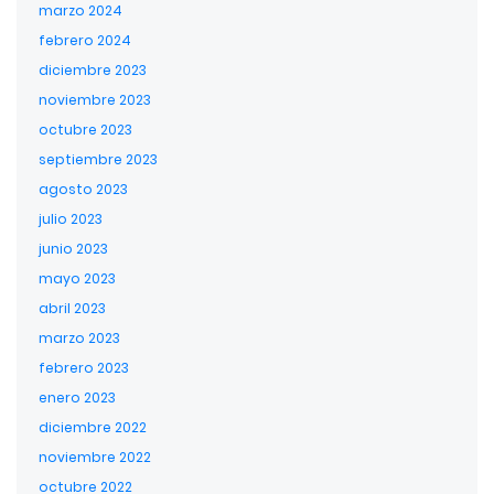
marzo 2024
febrero 2024
diciembre 2023
noviembre 2023
octubre 2023
septiembre 2023
agosto 2023
julio 2023
junio 2023
mayo 2023
abril 2023
marzo 2023
febrero 2023
enero 2023
diciembre 2022
noviembre 2022
octubre 2022