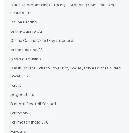
Odds Championship » Today's Standings, Matches And
Results – 12
Online Betting
online casino au
Online Casino Vklad Paysafecard
onlone casino ES
ozwin au casino
Ozwin On Line Casino Foyer Play Pokies, Table Games, Video
Poker – 15
Pablic
pagbet brazil
Parhaat Paytrail Kasinot
Paribahis
Parimatch India 370
Payouts