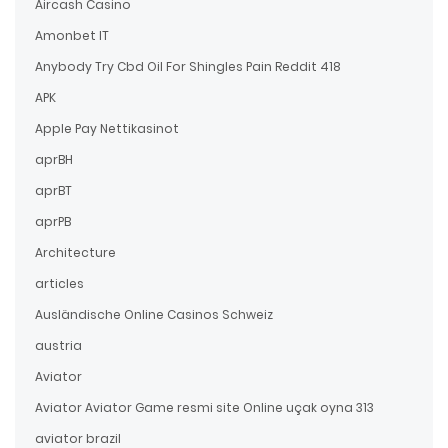
Aircash Casino
Amonbet IT
Anybody Try Cbd Oil For Shingles Pain Reddit 418
APK
Apple Pay Nettikasinot
aprBH
aprBT
aprPB
Architecture
articles
Ausländische Online Casinos Schweiz
austria
Aviator
Aviator Aviator Game resmi site Online uçak oyna 313
aviator brazil