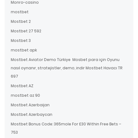
Monro-casino
mostbet
Mostbet 2
Mostbet 27 592
Mostbet 3
mostbet apk
Mostbet Aviator Demo Türkiye ️ Mosbet para için Oyunu
nasıl oynanır, stratejistler, demo, indir Mostbet Havacı TR
697
Mostbet AZ
mostbet az 90
Mostbet Azerbaijan
Mostbet Azerbaycan
Mostbet Bonus Code: 365mole For £30 Within Free Bets –
753