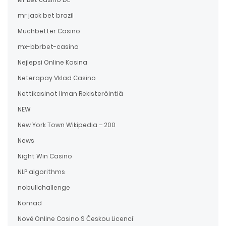
mr jack bet brazil
Muchbetter Casino
mx-bbrbet-casino
Nejlepsi Online Kasina
Neterapay Vklad Casino
Nettikasinot Ilman Rekisteröintiä
NEW
New York Town Wikipedia – 200
News
Night Win Casino
NLP algorithms
nobullchallenge
Nomad
Nové Online Casino S Českou Licencí