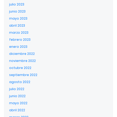
julio 2023
junio 2023
mayo 2023
abril 2023
marzo 2023
febrero 2023
enero 2023
diciembre 2022
noviembre 2022
octubre 2022
septiembre 2022
agosto 2022
julio 2022
junio 2022
mayo 2022
abril 2022