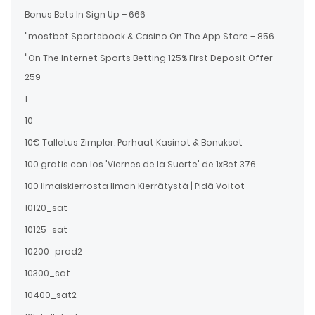
Bonus Bets In Sign Up – 666
"‎mostbet Sportsbook & Casino On The App Store – 856
"On The Internet Sports Betting 125% First Deposit Offer –
259
1
10
10€ Talletus Zimpler: Parhaat Kasinot & Bonukset
100 gratis con los 'Viernes de la Suerte' de 1xBet 376
100 Ilmaiskierrosta Ilman Kierrätystä | Pidä Voitot
10120_sat
10125_sat
10200_prod2
10300_sat
10400_sat2