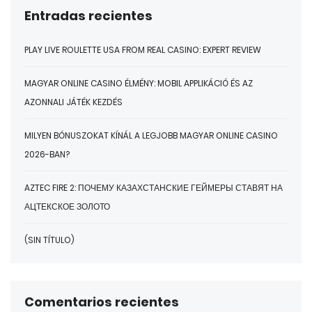
Entradas recientes
PLAY LIVE ROULETTE USA FROM REAL CASINO: EXPERT REVIEW
MAGYAR ONLINE CASINO ÉLMÉNY: MOBIL APPLIKÁCIÓ ÉS AZ
AZONNALI JÁTÉK KEZDÉS
MILYEN BÓNUSZOKAT KÍNÁL A LEGJOBB MAGYAR ONLINE CASINO
2026-BAN?
AZTEC FIRE 2: ПОЧЕМУ КАЗАХСТАНСКИЕ ГЕЙМЕРЫ СТАВЯТ НА
АЦТЕКСКОЕ ЗОЛОТО
(SIN TÍTULO)
Comentarios recientes