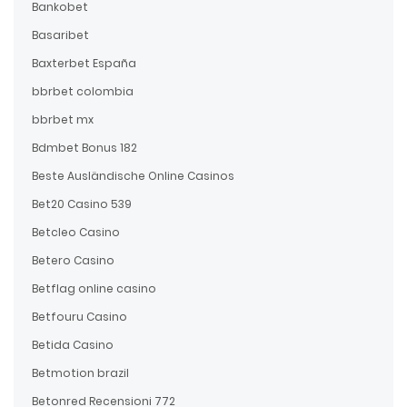
Bankobet
Basaribet
Baxterbet España
bbrbet colombia
bbrbet mx
Bdmbet Bonus 182
Beste Ausländische Online Casinos
Bet20 Casino 539
Betcleo Casino
Betero Casino
Betflag online casino
Betfouru Casino
Betida Casino
Betmotion brazil
Betonred Recensioni 772