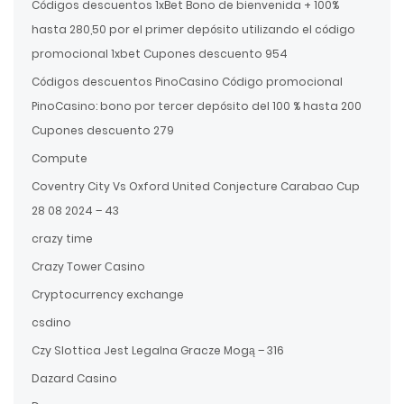
Códigos descuentos 1xBet Bono de bienvenida + 100%
hasta 280,50 por el primer depósito utilizando el código
promocional 1xbet Cupones descuento 954
Códigos descuentos PinoCasino Código promocional
PinoCasino: bono por tercer depósito del 100 % hasta 200
Cupones descuento 279
Compute
Coventry City Vs Oxford United Conjecture Carabao Cup
28 08 2024 – 43
crazy time
Crazy Tower Сasino
Cryptocurrency exchange
csdino
Czy Slottica Jest Legalna Gracze Mogą – 316
Dazard Casino