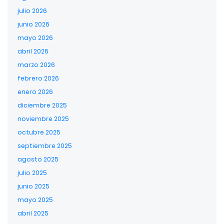
julio 2026
junio 2026
mayo 2026
abril 2026
marzo 2026
febrero 2026
enero 2026
diciembre 2025
noviembre 2025
octubre 2025
septiembre 2025
agosto 2025
julio 2025
junio 2025
mayo 2025
abril 2025