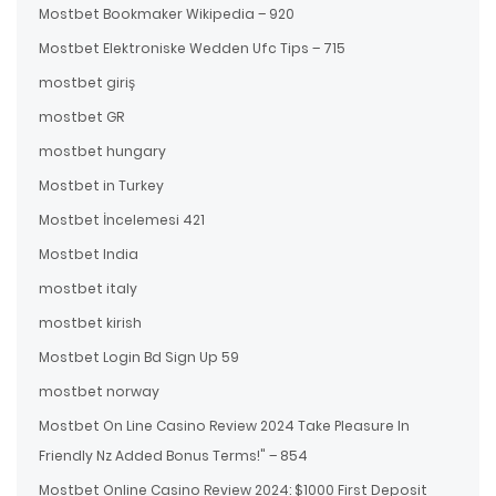
Mostbet Bookmaker Wikipedia – 920
Mostbet Elektroniske Wedden Ufc Tips – 715
mostbet giriş
mostbet GR
mostbet hungary
Mostbet in Turkey
Mostbet İncelemesi 421
Mostbet India
mostbet italy
mostbet kirish
Mostbet Login Bd Sign Up 59
mostbet norway
Mostbet On Line Casino Review 2024 Take Pleasure In
Friendly Nz Added Bonus Terms!" – 854
Mostbet Online Casino Review 2024: $1000 First Deposit