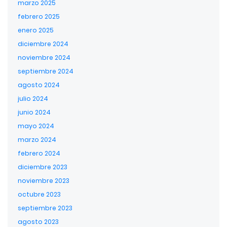
marzo 2025
febrero 2025
enero 2025
diciembre 2024
noviembre 2024
septiembre 2024
agosto 2024
julio 2024
junio 2024
mayo 2024
marzo 2024
febrero 2024
diciembre 2023
noviembre 2023
octubre 2023
septiembre 2023
agosto 2023