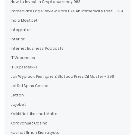
How to Invest in Cryptocurrency 963
Immediate Edge Review More Like An Immediate Loss! – 139
India Mostbet
Integrator
Interior
Internet Business, Podcasts
IT Vacancies
IT Образование
Jak Wypłacić Pieniądze Z Slottica Przez Cil Master – 296
JetSetSpins Casino
Jetton
Jojobet
Kaikki Nettikasinot Malta
KaravanBet Casino
Kasinot Ilman Kierrätystä