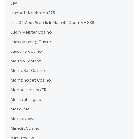
Lev
Linebet Uzbekistan 125
List Of Most Wards In Nairobi County – 836
Lucky Meister Casino
Lucky Minning Casino
Lussurio Casino
Maltan Kasinot
MamaBet Casino
Mamzinobet Casino
Maribet casino TR
Marsbahis giris
Masalbet
Maxi reviewe
MineBit Casino
mini-review