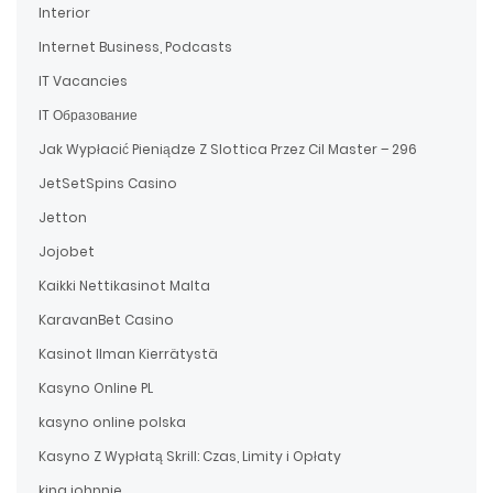
Interior
Internet Business, Podcasts
IT Vacancies
IT Образование
Jak Wypłacić Pieniądze Z Slottica Przez Cil Master – 296
JetSetSpins Casino
Jetton
Jojobet
Kaikki Nettikasinot Malta
KaravanBet Casino
Kasinot Ilman Kierrätystä
Kasyno Online PL
kasyno online polska
Kasyno Z Wypłatą Skrill: Czas, Limity i Opłaty
king johnnie