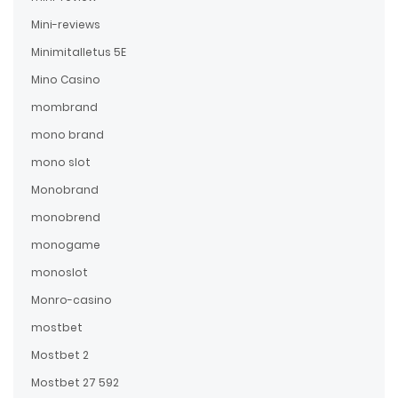
Mini-reviews
Minimitalletus 5E
Mino Casino
mombrand
mono brand
mono slot
Monobrand
monobrend
monogame
monoslot
Monro-casino
mostbet
Mostbet 2
Mostbet 27 592