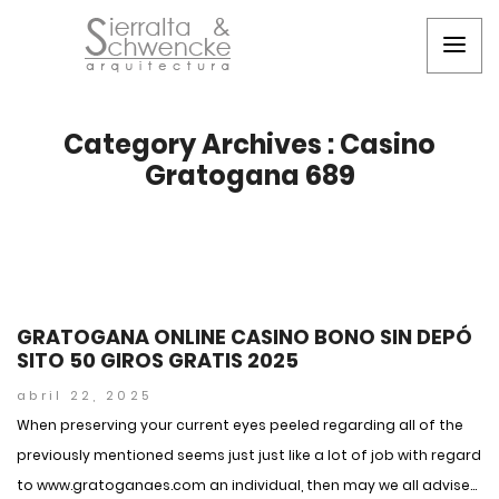
Category Archives : Casino
Gratogana 689
GRATOGANA ONLINE CASINO BONO SIN DEPÓ
SITO 50 GIROS GRATIS 2025
abril 22, 2025
When preserving your current eyes peeled regarding all of the
previously mentioned seems just just like a lot of job with regard
to www.gratoganaes.com an individual, then may we all advise...