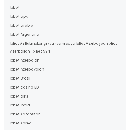
1xbet
1xbet apk
1xbet arabic
1xbet Argentina
1xBet Az Bukmeker şirkəti rəsmi saytı 1xBet Azərbaycan, xBet
Azerbaijan, 1 x Bet 594
1xbet Azerbajan
1xbet Azerbaydjan
1xbet Brazil
1xbet casino BD
1xbet giriş
1xbet india
1xbet Kazahstan
1xbet Korea