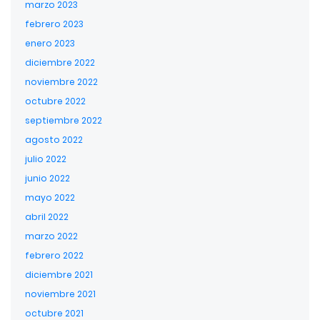
marzo 2023
febrero 2023
enero 2023
diciembre 2022
noviembre 2022
octubre 2022
septiembre 2022
agosto 2022
julio 2022
junio 2022
mayo 2022
abril 2022
marzo 2022
febrero 2022
diciembre 2021
noviembre 2021
octubre 2021