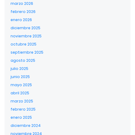
marzo 2026
febrero 2026
enero 2026
diciembre 2025
noviembre 2025
octubre 2025
septiembre 2025
agosto 2025
julio 2025
junio 2025
mayo 2025
abril 2025
marzo 2025
febrero 2025
enero 2025
diciembre 2024
noviembre 2024