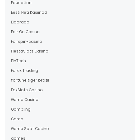
Education
Eesti Neti Kasiinod
Eldorado
Fair Go Casino
Fairspin-casino
FiestaSlots Casino
FinTech
Forex Trading
fortune tiger brazil
FoxSlots Casino
Gama Casino
Gambling
Game
Game Spot Casino
games