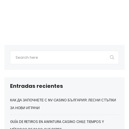
Entradas recientes
КАК ДА ЗАПОЧНЕТЕ С NV CASINO БЪЛГАРИЯ: ЛЕСНИ СТЪПКИ
ЗА НОВИ ИГРАЧИ
GUÍA DE RETIROS EN AWINTURA CASINO CHILE: TIEMPOS Y