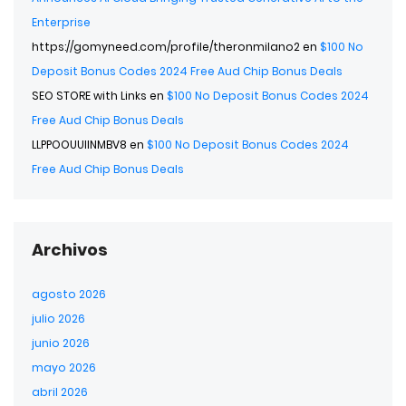
Enterprise
https://gomyneed.com/profile/theronmilano2
en
$100 No
Deposit Bonus Codes 2024 Free Aud Chip Bonus Deals
SEO STORE with Links
en
$100 No Deposit Bonus Codes 2024
Free Aud Chip Bonus Deals
LLPPOOUUIINMBV8
en
$100 No Deposit Bonus Codes 2024
Free Aud Chip Bonus Deals
Archivos
agosto 2026
julio 2026
junio 2026
mayo 2026
abril 2026