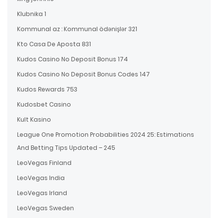
Klubnika 1
Kommunal az : Kommunal ödənişlər 321
Kto Casa De Aposta 831
Kudos Casino No Deposit Bonus 174
Kudos Casino No Deposit Bonus Codes 147
Kudos Rewards 753
Kudosbet Casino
Kult Kasino
League One Promotion Probabilities 2024 25: Estimations
And Betting Tips Updated – 245
LeoVegas Finland
LeoVegas India
LeoVegas Irland
LeoVegas Sweden