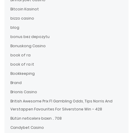
Bitcoin Kasinot
bizzo casino
blog
bonus bez depozytu
Bonuskong Casino
book of ra
book of ra it
Bookkeeping
Brand
Brionis Casino
British Awesome Prix F1 Gambling Odds, Tips Norris And
Verstappen Favourites For Silverstone Win – 428
Bütün nəticələrə baxın .. 708
Candybet Casino