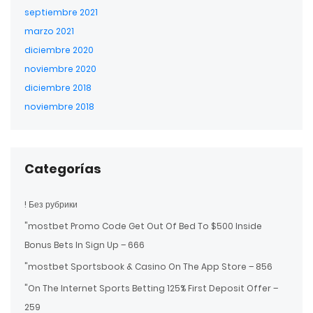
septiembre 2021
marzo 2021
diciembre 2020
noviembre 2020
diciembre 2018
noviembre 2018
Categorías
! Без рубрики
"mostbet Promo Code Get Out Of Bed To $500 Inside
Bonus Bets In Sign Up – 666
"‎mostbet Sportsbook & Casino On The App Store – 856
"On The Internet Sports Betting 125% First Deposit Offer –
259