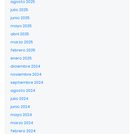
agosto 2025
julio 2025
junio 2025
mayo 2025
abril 2025
marzo 2025
febrero 2025
enero 2025
diciembre 2024
noviembre 2024
septiembre 2024
agosto 2024
julio 2024
junio 2024
mayo 2024
marzo 2024
febrero 2024