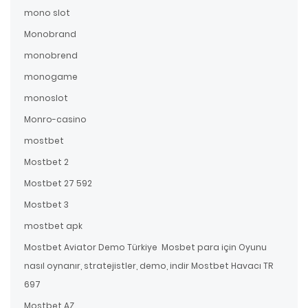
mono slot
Monobrand
monobrend
monogame
monoslot
Monro-casino
mostbet
Mostbet 2
Mostbet 27 592
Mostbet 3
mostbet apk
Mostbet Aviator Demo Türkiye ️ Mosbet para için Oyunu
nasıl oynanır, stratejistler, demo, indir Mostbet Havacı TR
697
Mostbet AZ