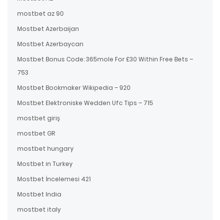
mostbet az 90
Mostbet Azerbaijan
Mostbet Azerbaycan
Mostbet Bonus Code: 365mole For £30 Within Free Bets –
753
Mostbet Bookmaker Wikipedia – 920
Mostbet Elektroniske Wedden Ufc Tips – 715
mostbet giriş
mostbet GR
mostbet hungary
Mostbet in Turkey
Mostbet İncelemesi 421
Mostbet India
mostbet italy