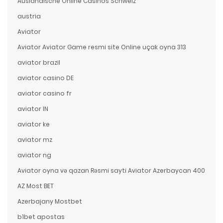
Ausländische Online Casinos Schweiz
austria
Aviator
Aviator Aviator Game resmi site Online uçak oyna 313
aviator brazil
aviator casino DE
aviator casino fr
aviator IN
aviator ke
aviator mz
aviator ng
Aviator oyna və qazan Rəsmi sayti Aviator Azerbaycan 400
AZ Most BET
Azerbajany Mostbet
b1bet apostas