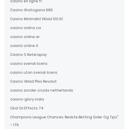
casino en ligne fr
Casino Gratogana 689
Casino Minimální Vklad 100 Kč
casino onlina ca
casino online ar
casinò online it
Casino S Neterapay
casino svensk licens
casino utan svensk licens
Casino Vklad Přes Revolut
casino zonder crucks netherlands
casino-glory india
Cbd Oil Effects 74
Champions League Chances: Bedste Betting Sider Og Tips"
– 179