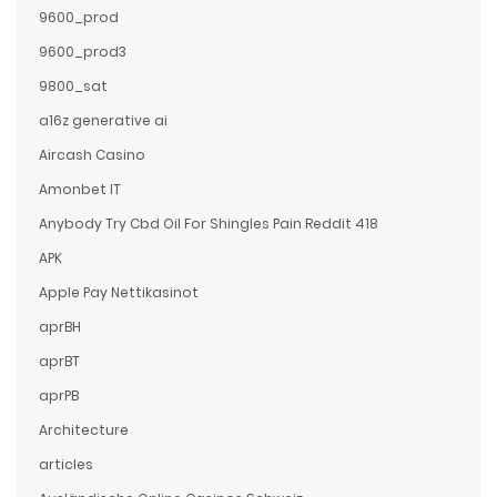
9600_prod
9600_prod3
9800_sat
a16z generative ai
Aircash Casino
Amonbet IT
Anybody Try Cbd Oil For Shingles Pain Reddit 418
APK
Apple Pay Nettikasinot
aprBH
aprBT
aprPB
Architecture
articles