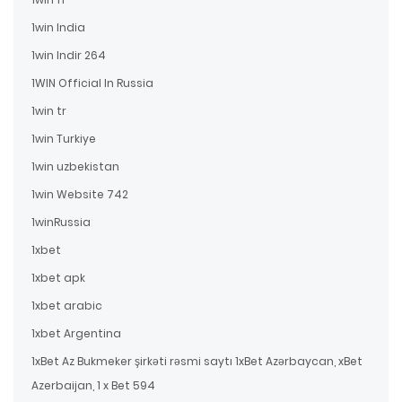
1win India
1win Indir 264
1WIN Official In Russia
1win tr
1win Turkiye
1win uzbekistan
1win Website 742
1winRussia
1xbet
1xbet apk
1xbet arabic
1xbet Argentina
1xBet Az Bukmeker şirkəti rəsmi saytı 1xBet Azərbaycan, xBet
Azerbaijan, 1 x Bet 594