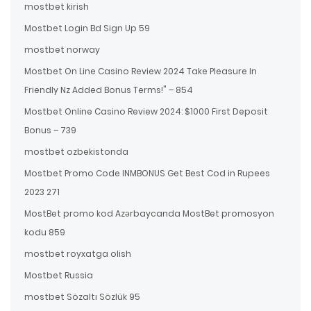
mostbet kirish
Mostbet Login Bd Sign Up 59
mostbet norway
Mostbet On Line Casino Review 2024 Take Pleasure In
Friendly Nz Added Bonus Terms!" – 854
Mostbet Online Casino Review 2024: $1000 First Deposit
Bonus – 739
mostbet ozbekistonda
Mostbet Promo Code INMBONUS Get Best Cod in Rupees
2023 271
MostBet promo kod Azərbaycanda MostBet promosyon
kodu 859
mostbet royxatga olish
Mostbet Russia
mostbet Sözaltı Sözlük 95