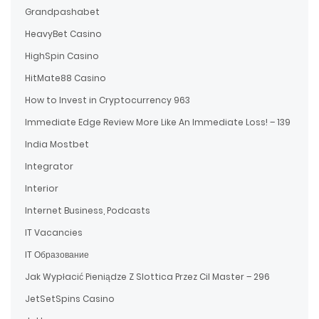
Grandpashabet
HeavyBet Casino
HighSpin Casino
HitMate88 Casino
How to Invest in Cryptocurrency 963
Immediate Edge Review More Like An Immediate Loss! – 139
India Mostbet
Integrator
Interior
Internet Business, Podcasts
IT Vacancies
IT Образование
Jak Wypłacić Pieniądze Z Slottica Przez Cil Master – 296
JetSetSpins Casino