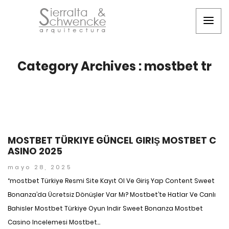
Category Archives : mostbet tr
MOSTBET TÜRKIYE GÜNCEL GIRIŞ MOSTBET C
ASINO 2025
mayo 28, 2025
“mostbet Türkiye Resmi Site Kayıt Ol Ve Giriş Yap Content Sweet
Bonanza’da Ücretsiz Dönüşler Var Mı? Mostbet’te Hatlar Ve Canlı
Bahisler Mostbet Türkiye Oyun Indir Sweet Bonanza Mostbet
Casino Incelemesi Mostbet...