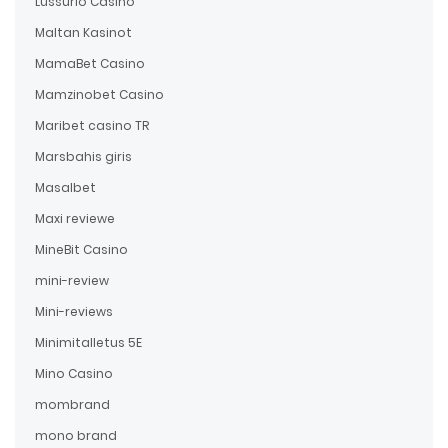
Lussurio Casino
Maltan Kasinot
MamaBet Casino
Mamzinobet Casino
Maribet casino TR
Marsbahis giris
Masalbet
Maxi reviewe
MineBit Casino
mini-review
Mini-reviews
Minimitalletus 5E
Mino Casino
mombrand
mono brand