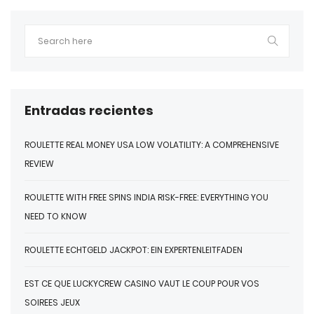
Entradas recientes
ROULETTE REAL MONEY USA LOW VOLATILITY: A COMPREHENSIVE
REVIEW
ROULETTE WITH FREE SPINS INDIA RISK-FREE: EVERYTHING YOU
NEED TO KNOW
ROULETTE ECHTGELD JACKPOT: EIN EXPERTENLEITFADEN
EST CE QUE LUCKYCREW CASINO VAUT LE COUP POUR VOS
SOIREES JEUX