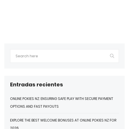
Entradas recientes
ONLINE POKIES NZ: ENSURING SAFE PLAY WITH SECURE PAYMENT
OPTIONS AND FAST PAYOUTS
EXPLORE THE BEST WELCOME BONUSES AT ONLINE POKIES NZ FOR
2026