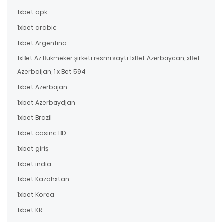
1xbet apk
1xbet arabic
1xbet Argentina
1xBet Az Bukmeker şirkəti rəsmi saytı 1xBet Azərbaycan, xBet
Azerbaijan, 1 x Bet 594
1xbet Azerbajan
1xbet Azerbaydjan
1xbet Brazil
1xbet casino BD
1xbet giriş
1xbet india
1xbet Kazahstan
1xbet Korea
1xbet KR