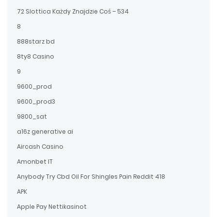
72 Slottica Każdy Znajdzie Coś – 534
8
888starz bd
8ty8 Casino
9
9600_prod
9600_prod3
9800_sat
a16z generative ai
Aircash Casino
Amonbet IT
Anybody Try Cbd Oil For Shingles Pain Reddit 418
APK
Apple Pay Nettikasinot