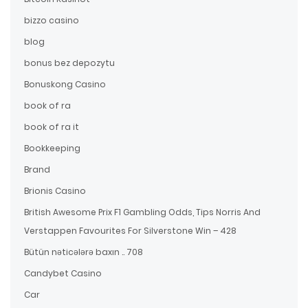
bizzo casino
blog
bonus bez depozytu
Bonuskong Casino
book of ra
book of ra it
Bookkeeping
Brand
Brionis Casino
British Awesome Prix F1 Gambling Odds, Tips Norris And
Verstappen Favourites For Silverstone Win – 428
Bütün nəticələrə baxın .. 708
Candybet Casino
Car