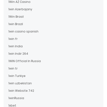
1Win AZ Casino
1win Azerbajany
1Win Brasil
1win Brazil
1win casino spanish
1win fr
1win India
1win Indir 264
1WIN Official In Russia
1win tr
1win Turkiye
1win uzbekistan
1win Website 742
1winRussia
1xbet