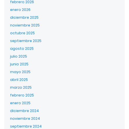
febrero 2026
enero 2026
diciembre 2025
noviembre 2025
octubre 2025
septiembre 2025
agosto 2025
julio 2025
junio 2025
mayo 2025
abril 2025
marzo 2025
febrero 2025
enero 2025
diciembre 2024
noviembre 2024
septiembre 2024