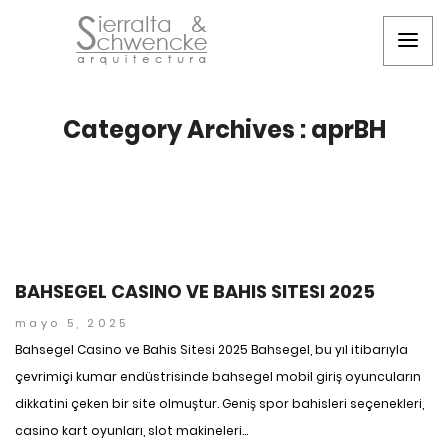
Category Archives : aprBH
BAHSEGEL CASINO VE BAHIS SITESI 2025
mayo 5, 2025
Bahsegel Casino ve Bahis Sitesi 2025 Bahsegel, bu yıl itibarıyla
çevrimiçi kumar endüstrisinde bahsegel mobil giriş oyuncuların
dikkatini çeken bir site olmuştur. Geniş spor bahisleri seçenekleri,
casino kart oyunları, slot makineleri...