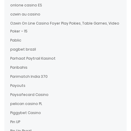
onlone casino ES
ozwin au casino
Ozwin On Line Casino Foyer Play Pokies, Table Games, Video
Poker – 15
Pablic
pagbet brazil
Parhaat Paytrail Kasinot
Paribahis
Parimatch India 370
Payouts
Paysafecard Casino
pelican casino PL
Piggybet Casino
Pin UP
Pin Up Brazil