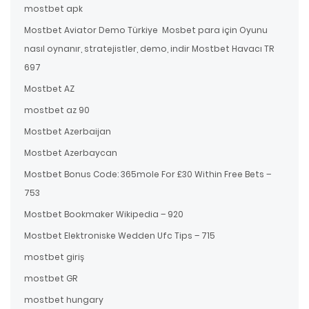
mostbet apk
Mostbet Aviator Demo Türkiye ️ Mosbet para için Oyunu
nasıl oynanır, stratejistler, demo, indir Mostbet Havacı TR
697
Mostbet AZ
mostbet az 90
Mostbet Azerbaijan
Mostbet Azerbaycan
Mostbet Bonus Code: 365mole For £30 Within Free Bets –
753
Mostbet Bookmaker Wikipedia – 920
Mostbet Elektroniske Wedden Ufc Tips – 715
mostbet giriş
mostbet GR
mostbet hungary