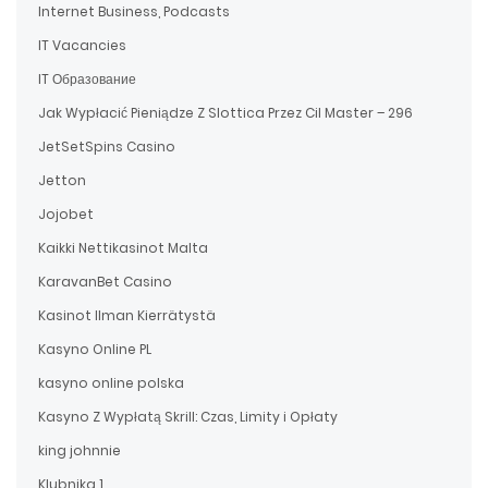
Internet Business, Podcasts
IT Vacancies
IT Образование
Jak Wypłacić Pieniądze Z Slottica Przez Cil Master – 296
JetSetSpins Casino
Jetton
Jojobet
Kaikki Nettikasinot Malta
KaravanBet Casino
Kasinot Ilman Kierrätystä
Kasyno Online PL
kasyno online polska
Kasyno Z Wypłatą Skrill: Czas, Limity i Opłaty
king johnnie
Klubnika 1