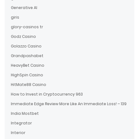
Generative AI
giris
glory-casinos tr
Godz Casino
Golazzo Casino
Grandpashabet
HeavyBet Casino
HighSpin Casino
HitMate88 Casino
How to Invest in Cryptocurrency 963
Immediate Edge Review More Like An Immediate Loss! – 139
India Mostbet
Integrator
Interior