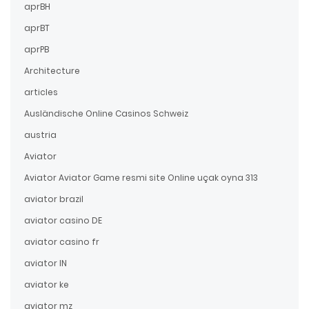
aprBH
aprBT
aprPB
Architecture
articles
Ausländische Online Casinos Schweiz
austria
Aviator
Aviator Aviator Game resmi site Online uçak oyna 313
aviator brazil
aviator casino DE
aviator casino fr
aviator IN
aviator ke
aviator mz