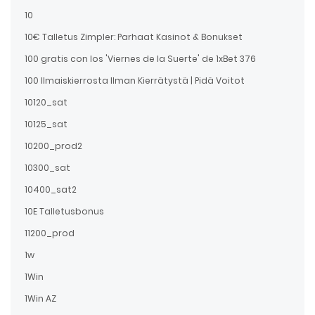
10
10€ Talletus Zimpler: Parhaat Kasinot & Bonukset
100 gratis con los 'Viernes de la Suerte' de 1xBet 376
100 Ilmaiskierrosta Ilman Kierrätystä | Pidä Voitot
10120_sat
10125_sat
10200_prod2
10300_sat
10400_sat2
10E Talletusbonus
11200_prod
1w
1Win
1Win AZ