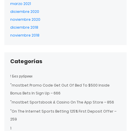
marzo 2021
diciembre 2020
noviembre 2020
diciembre 2018
noviembre 2018
Categorías
! Без рубрики
"mostbet Promo Code Get Out Of Bed To $500 Inside
Bonus Bets In Sign Up – 666
"‎mostbet Sportsbook & Casino On The App Store – 856
"On The Internet Sports Betting 125% First Deposit Offer –
259
1