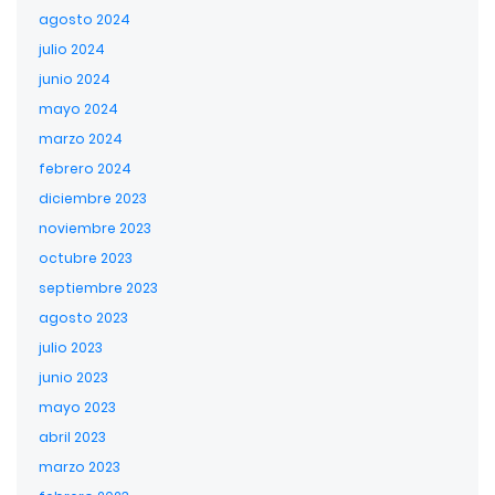
agosto 2024
julio 2024
junio 2024
mayo 2024
marzo 2024
febrero 2024
diciembre 2023
noviembre 2023
octubre 2023
septiembre 2023
agosto 2023
julio 2023
junio 2023
mayo 2023
abril 2023
marzo 2023