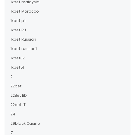
1xbet malaysia
1xbet Morocco
1xbet pt
1xbet RU
1xbet Russian
1xbet russian1
1xbet32
1xbet51
2
22bet
22Bet BD
22bet IT
24
29black Casino
7