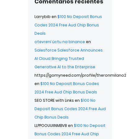
Comentarios recientes
Larrybib
en
$100 No Deposit Bonus
Codes 2024 Free Aud Chip Bonus
Deals
otevrení úctu na binance
en
Salesforce Salesforce Announces
AI Cloud Bringing Trusted
Generative AI to the Enterprise
https://gomyneed.com/profile/theronmilano2
en
$100 No Deposit Bonus Codes
2024 Free Aud Chip Bonus Deals
SEO STORE with Links
en
$100 No
Deposit Bonus Codes 2024 Free Aud
Chip Bonus Deals
LLPPOOUUIINMBV8
en
$100 No Deposit
Bonus Codes 2024 Free Aud Chip