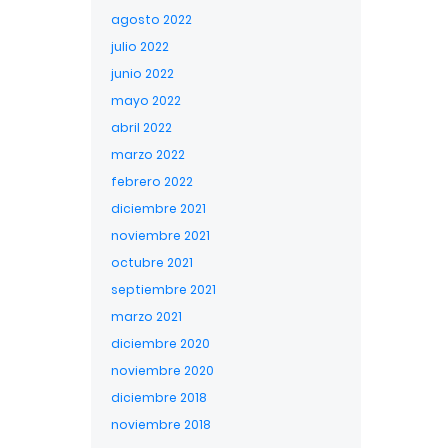
agosto 2022
julio 2022
junio 2022
mayo 2022
abril 2022
marzo 2022
febrero 2022
diciembre 2021
noviembre 2021
octubre 2021
septiembre 2021
marzo 2021
diciembre 2020
noviembre 2020
diciembre 2018
noviembre 2018