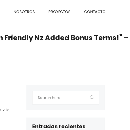
NOSOTROS
PROYECTOS
CONTACTO
n Friendly Nz Added Bonus Terms!” –
ville,
Entradas recientes