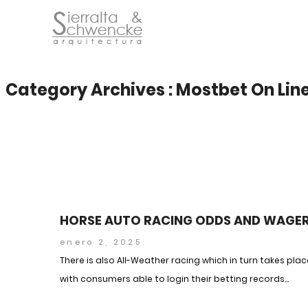
Category Archives : Mostbet On Lin
HORSE AUTO RACING ODDS AND WAGER
enero 2, 2025
There is also All-Weather racing which in turn takes plac
with consumers able to login their betting records...