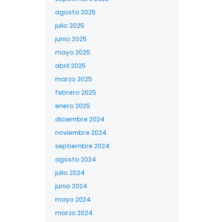
agosto 2025
julio 2025
junio 2025
mayo 2025
abril 2025
marzo 2025
febrero 2025
enero 2025
diciembre 2024
noviembre 2024
septiembre 2024
agosto 2024
julio 2024
junio 2024
mayo 2024
marzo 2024