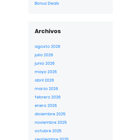
Bonus Deals
Archivos
agosto 2026
julio 2026
junio 2026
mayo 2026
abril 2026
marzo 2026
febrero 2026
enero 2026
diciembre 2025
noviembre 2025
octubre 2025
septiembre 2025