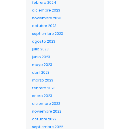
febrero 2024
diciembre 2023
noviembre 2023
octubre 2023
septiembre 2023
agosto 2023
julio 2023
junio 2023
mayo 2023
abril 2023
marzo 2023
febrero 2023
enero 2023
diciembre 2022
noviembre 2022
octubre 2022
septiembre 2022