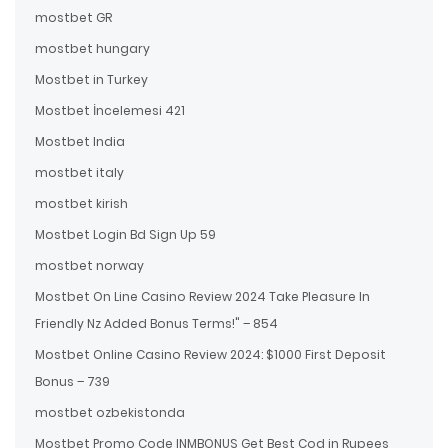
mostbet GR
mostbet hungary
Mostbet in Turkey
Mostbet İncelemesi 421
Mostbet India
mostbet italy
mostbet kirish
Mostbet Login Bd Sign Up 59
mostbet norway
Mostbet On Line Casino Review 2024 Take Pleasure In
Friendly Nz Added Bonus Terms!" – 854
Mostbet Online Casino Review 2024: $1000 First Deposit
Bonus – 739
mostbet ozbekistonda
Mostbet Promo Code INMBONUS Get Best Cod in Rupees