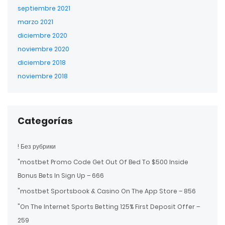
septiembre 2021
marzo 2021
diciembre 2020
noviembre 2020
diciembre 2018
noviembre 2018
Categorías
! Без рубрики
"mostbet Promo Code Get Out Of Bed To $500 Inside
Bonus Bets In Sign Up – 666
"‎mostbet Sportsbook & Casino On The App Store – 856
"On The Internet Sports Betting 125% First Deposit Offer –
259