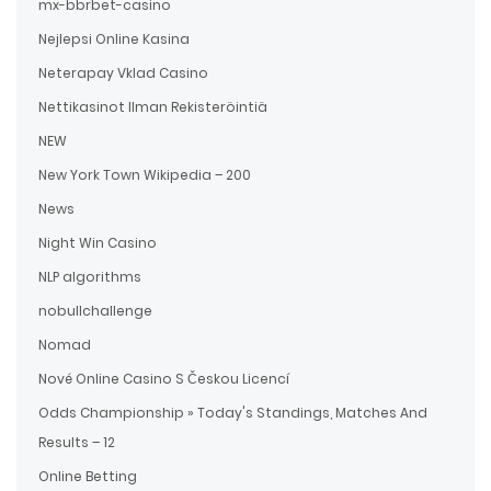
mx-bbrbet-casino
Nejlepsi Online Kasina
Neterapay Vklad Casino
Nettikasinot Ilman Rekisteröintiä
NEW
New York Town Wikipedia – 200
News
Night Win Casino
NLP algorithms
nobullchallenge
Nomad
Nové Online Casino S Českou Licencí
Odds Championship » Today's Standings, Matches And
Results – 12
Online Betting