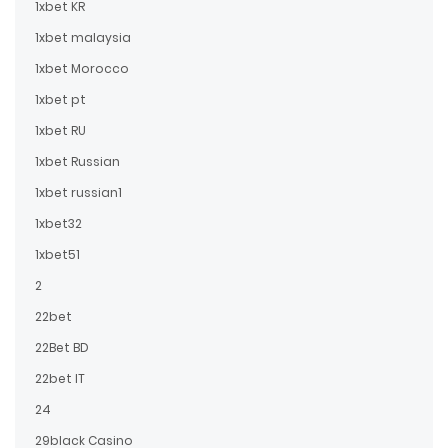
1xbet KR
1xbet malaysia
1xbet Morocco
1xbet pt
1xbet RU
1xbet Russian
1xbet russian1
1xbet32
1xbet51
2
22bet
22Bet BD
22bet IT
24
29black Casino