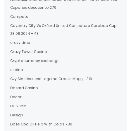
Cupones descuento 279
Compute
Coventry City Vs Oxford United Conjecture Carabao Cup
28 08 2024 – 43
crazy time
Crazy Tower Сasino
Cryptocurrency exchange
csdino
Czy Slottica Jest Legalna Gracze Mogą – 316
Dazard Casino
Decor
DEP20pln
Design
Does Cbd Oil Help With Colds 786