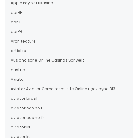
Apple Pay Nettikasinot
aprBH
aprBT
aprPB
Architecture
articles
Ausländische Online Casinos Schweiz
austria
Aviator
Aviator Aviator Game resmi site Online uçak oyna 313
aviator brazil
aviator casino DE
aviator casino fr
aviator IN
aviator ke