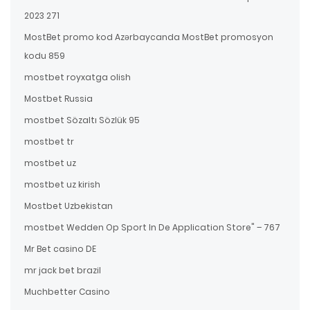
2023 271
MostBet promo kod Azərbaycanda MostBet promosyon
kodu 859
mostbet royxatga olish
Mostbet Russia
mostbet Sözaltı Sözlük 95
mostbet tr
mostbet uz
mostbet uz kirish
Mostbet Uzbekistan
‎mostbet Wedden Op Sport In De Application Store" – 767
Mr Bet casino DE
mr jack bet brazil
Muchbetter Casino