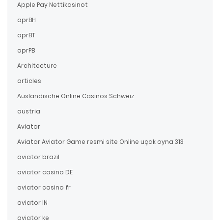
Apple Pay Nettikasinot
aprBH
aprBT
aprPB
Architecture
articles
Ausländische Online Casinos Schweiz
austria
Aviator
Aviator Aviator Game resmi site Online uçak oyna 313
aviator brazil
aviator casino DE
aviator casino fr
aviator IN
aviator ke