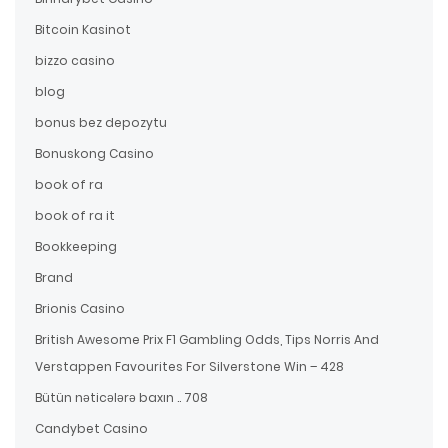
Bitcoin Kasinot
bizzo casino
blog
bonus bez depozytu
Bonuskong Casino
book of ra
book of ra it
Bookkeeping
Brand
Brionis Casino
British Awesome Prix F1 Gambling Odds, Tips Norris And
Verstappen Favourites For Silverstone Win – 428
Bütün nəticələrə baxın .. 708
Candybet Casino