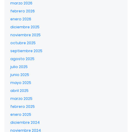
marzo 2026
febrero 2026
enero 2026
diciembre 2025
noviembre 2025
octubre 2025
septiembre 2025
agosto 2025
julio 2025
junio 2025
mayo 2025
abril 2025
marzo 2025
febrero 2025
enero 2025
diciembre 2024
noviembre 2024