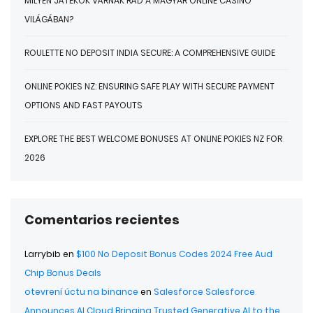
MILYEN JÁTÉKOK VÁRNAK RÁD A MAGYAR ONLINE CASINO
VILÁGÁBAN?
ROULETTE NO DEPOSIT INDIA SECURE: A COMPREHENSIVE GUIDE
ONLINE POKIES NZ: ENSURING SAFE PLAY WITH SECURE PAYMENT
OPTIONS AND FAST PAYOUTS
EXPLORE THE BEST WELCOME BONUSES AT ONLINE POKIES NZ FOR
2026
Comentarios recientes
Larrybib
en
$100 No Deposit Bonus Codes 2024 Free Aud
Chip Bonus Deals
otevrení úctu na binance
en
Salesforce Salesforce
Announces AI Cloud Bringing Trusted Generative AI to the