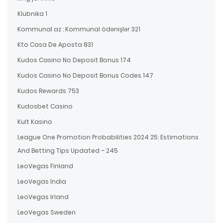
Klubnika 1
Kommunal az : Kommunal ödənişlər 321
Kto Casa De Aposta 831
Kudos Casino No Deposit Bonus 174
Kudos Casino No Deposit Bonus Codes 147
Kudos Rewards 753
Kudosbet Casino
Kult Kasino
League One Promotion Probabilities 2024 25: Estimations
And Betting Tips Updated – 245
LeoVegas Finland
LeoVegas India
LeoVegas Irland
LeoVegas Sweden