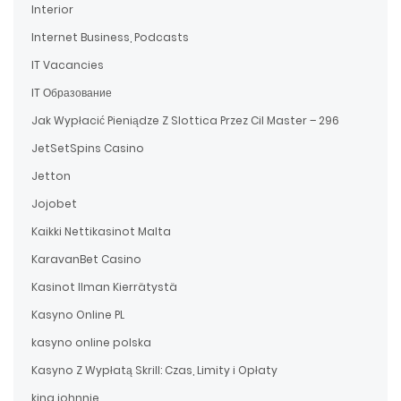
Interior
Internet Business, Podcasts
IT Vacancies
IT Образование
Jak Wypłacić Pieniądze Z Slottica Przez Cil Master – 296
JetSetSpins Casino
Jetton
Jojobet
Kaikki Nettikasinot Malta
KaravanBet Casino
Kasinot Ilman Kierrätystä
Kasyno Online PL
kasyno online polska
Kasyno Z Wypłatą Skrill: Czas, Limity i Opłaty
king johnnie