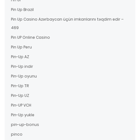
Pin Up Brazil
Pin Up Casino Azərbaycan üçün imkanlarını təqdim edir –
469
Pin UP Online Casino
Pin Up Peru
Pin-Up AZ
Pin-Up indir
Pin-Up oyunu
Pin-Up TR
Pin-Up UZ
Pin-UP VCH
Pin-Up yukle
pin-up-bonus
pinco