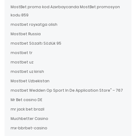
MostBet promo kod Azərbaycanda MostBet promosyon
kodu 859
mostbet royxatga olish
Mostbet Russia
mostbet Sözaltı Sözlük 95
mostbet tr
mostbet uz
mostbet uz kirish
Mostbet Uzbekistan
‎mostbet Wedden Op Sport In De Application Store" – 767
Mr Bet casino DE
mr jack bet brazil
Muchbetter Casino
mx-bbrbet-casino