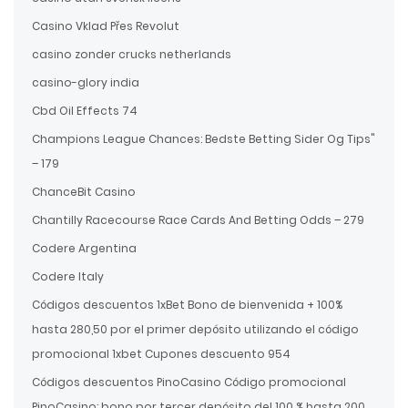
Casino Vklad Přes Revolut
casino zonder crucks netherlands
casino-glory india
Cbd Oil Effects 74
Champions League Chances: Bedste Betting Sider Og Tips"
– 179
ChanceBit Casino
Chantilly Racecourse Race Cards And Betting Odds – 279
Codere Argentina
Codere Italy
Códigos descuentos 1xBet Bono de bienvenida + 100%
hasta 280,50 por el primer depósito utilizando el código
promocional 1xbet Cupones descuento 954
Códigos descuentos PinoCasino Código promocional
PinoCasino: bono por tercer depósito del 100 % hasta 200