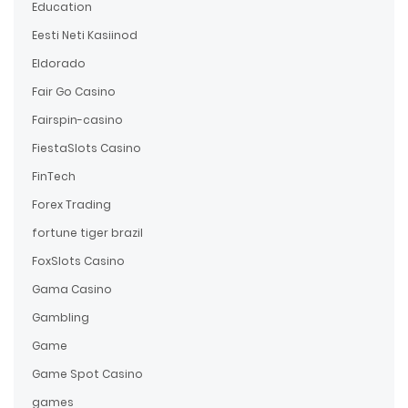
Education
Eesti Neti Kasiinod
Eldorado
Fair Go Casino
Fairspin-casino
FiestaSlots Casino
FinTech
Forex Trading
fortune tiger brazil
FoxSlots Casino
Gama Casino
Gambling
Game
Game Spot Casino
games