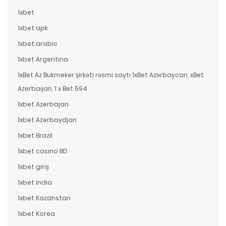
1xbet
1xbet apk
1xbet arabic
1xbet Argentina
1xBet Az Bukmeker şirkəti rəsmi saytı 1xBet Azərbaycan, xBet
Azerbaijan, 1 x Bet 594
1xbet Azerbajan
1xbet Azerbaydjan
1xbet Brazil
1xbet casino BD
1xbet giriş
1xbet india
1xbet Kazahstan
1xbet Korea