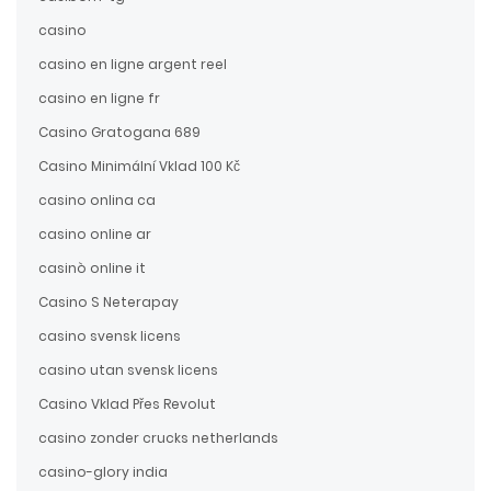
casino
casino en ligne argent reel
casino en ligne fr
Casino Gratogana 689
Casino Minimální Vklad 100 Kč
casino onlina ca
casino online ar
casinò online it
Casino S Neterapay
casino svensk licens
casino utan svensk licens
Casino Vklad Přes Revolut
casino zonder crucks netherlands
casino-glory india