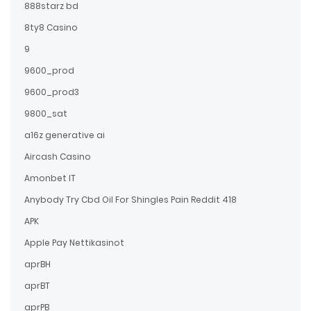
888starz bd
8ty8 Casino
9
9600_prod
9600_prod3
9800_sat
a16z generative ai
Aircash Casino
Amonbet IT
Anybody Try Cbd Oil For Shingles Pain Reddit 418
APK
Apple Pay Nettikasinot
aprBH
aprBT
aprPB