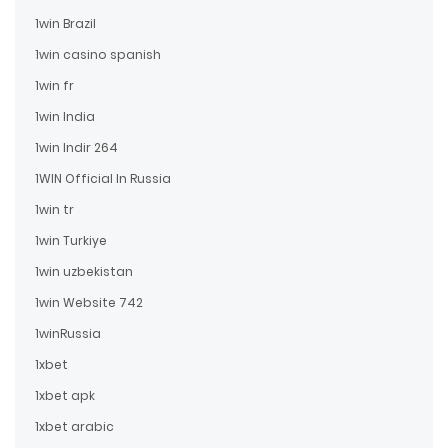
1win Brazil
1win casino spanish
1win fr
1win India
1win Indir 264
1WIN Official In Russia
1win tr
1win Turkiye
1win uzbekistan
1win Website 742
1winRussia
1xbet
1xbet apk
1xbet arabic