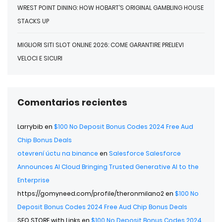
WREST POINT DINING: HOW HOBART’S ORIGINAL GAMBLING HOUSE
STACKS UP
MIGLIORI SITI SLOT ONLINE 2026: COME GARANTIRE PRELIEVI
VELOCI E SICURI
Comentarios recientes
Larrybib
en
$100 No Deposit Bonus Codes 2024 Free Aud
Chip Bonus Deals
otevrení úctu na binance
en
Salesforce Salesforce
Announces AI Cloud Bringing Trusted Generative AI to the
Enterprise
https://gomyneed.com/profile/theronmilano2
en
$100 No
Deposit Bonus Codes 2024 Free Aud Chip Bonus Deals
SEO STORE with Links
en
$100 No Deposit Bonus Codes 2024