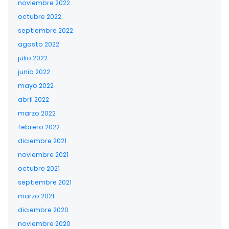
noviembre 2022
octubre 2022
septiembre 2022
agosto 2022
julio 2022
junio 2022
mayo 2022
abril 2022
marzo 2022
febrero 2022
diciembre 2021
noviembre 2021
octubre 2021
septiembre 2021
marzo 2021
diciembre 2020
noviembre 2020