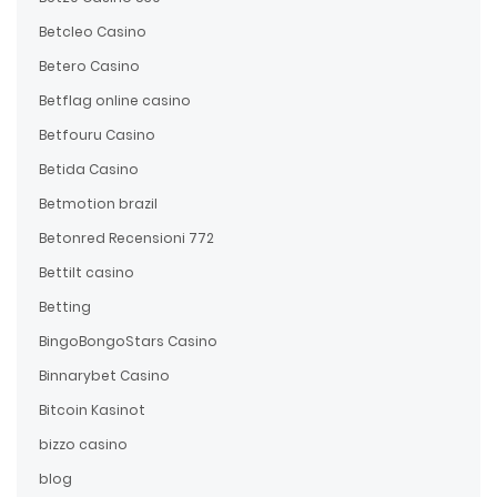
Betcleo Casino
Betero Casino
Betflag online casino
Betfouru Casino
Betida Casino
Betmotion brazil
Betonred Recensioni 772
Bettilt casino
Betting
BingoBongoStars Casino
Binnarybet Casino
Bitcoin Kasinot
bizzo casino
blog