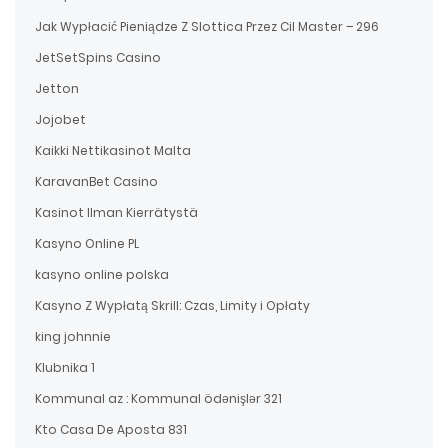
Jak Wypłacić Pieniądze Z Slottica Przez Cil Master – 296
JetSetSpins Casino
Jetton
Jojobet
Kaikki Nettikasinot Malta
KaravanBet Casino
Kasinot Ilman Kierrätystä
Kasyno Online PL
kasyno online polska
Kasyno Z Wypłatą Skrill: Czas, Limity i Opłaty
king johnnie
Klubnika 1
Kommunal az : Kommunal ödənişlər 321
Kto Casa De Aposta 831