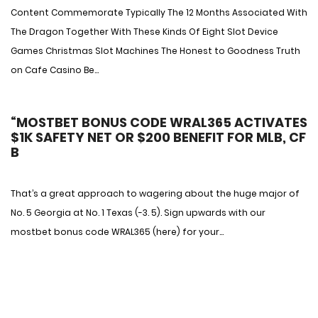
Content Commemorate Typically The 12 Months Associated With
The Dragon Together With These Kinds Of Eight Slot Device
Games Christmas Slot Machines The Honest to Goodness Truth
on Cafe Casino Be...
“MOSTBET BONUS CODE WRAL365 ACTIVATES
$1K SAFETY NET OR $200 BENEFIT FOR MLB, CF
B
That’s a great approach to wagering about the huge major of
No. 5 Georgia at No. 1 Texas (-3. 5). Sign upwards with our
mostbet bonus code WRAL365 (here) for your...