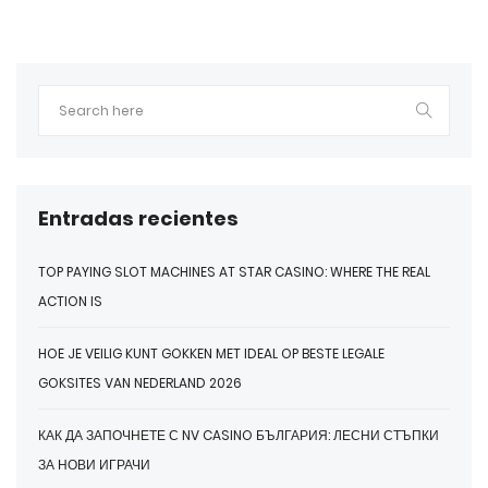
Entradas recientes
TOP PAYING SLOT MACHINES AT STAR CASINO: WHERE THE REAL
ACTION IS
HOE JE VEILIG KUNT GOKKEN MET IDEAL OP BESTE LEGALE
GOKSITES VAN NEDERLAND 2026
КАК ДА ЗАПОЧНЕТЕ С NV CASINO БЪЛГАРИЯ: ЛЕСНИ СТЪПКИ
ЗА НОВИ ИГРАЧИ