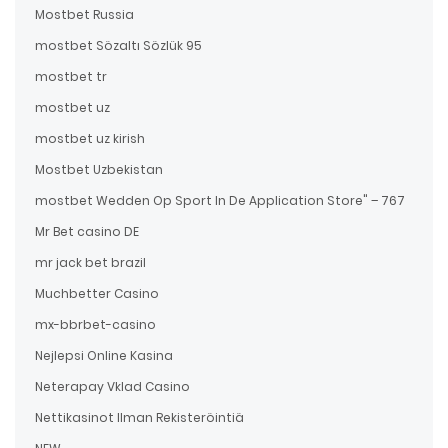
Mostbet Russia
mostbet Sözaltı Sözlük 95
mostbet tr
mostbet uz
mostbet uz kirish
Mostbet Uzbekistan
‎mostbet Wedden Op Sport In De Application Store" – 767
Mr Bet casino DE
mr jack bet brazil
Muchbetter Casino
mx-bbrbet-casino
Nejlepsi Online Kasina
Neterapay Vklad Casino
Nettikasinot Ilman Rekisteröintiä