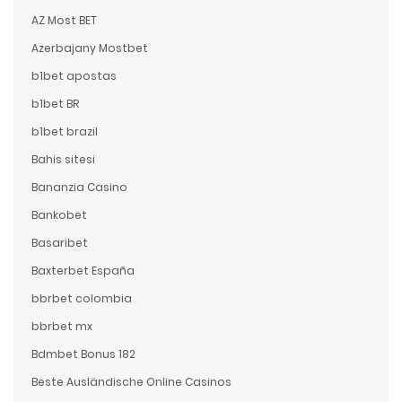
AZ Most BET
Azerbajany Mostbet
b1bet apostas
b1bet BR
b1bet brazil
Bahis sitesi
Bananzia Casino
Bankobet
Basaribet
Baxterbet España
bbrbet colombia
bbrbet mx
Bdmbet Bonus 182
Beste Ausländische Online Casinos