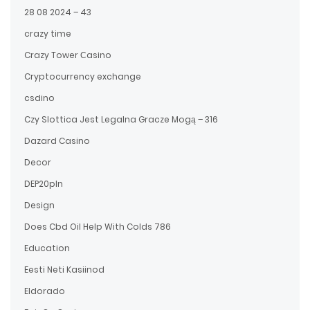
28 08 2024 – 43
crazy time
Crazy Tower Сasino
Cryptocurrency exchange
csdino
Czy Slottica Jest Legalna Gracze Mogą – 316
Dazard Casino
Decor
DEP20pln
Design
Does Cbd Oil Help With Colds 786
Education
Eesti Neti Kasiinod
Eldorado