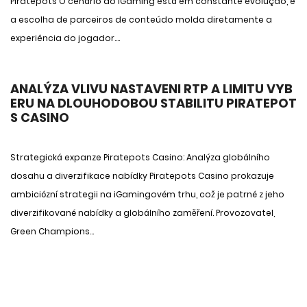
Piratepots O cenário do iGaming está em constante evolução, e
a escolha de parceiros de conteúdo molda diretamente a
experiência do jogador....
ANALÝZA VLIVU NASTAVENI RTP A LIMITU VYB
ERU NA DLOUHODOBOU STABILITU PIRATEPOT
S CASINO
Strategická expanze Piratepots Casino: Analýza globálního
dosahu a diverzifikace nabídky Piratepots Casino prokazuje
ambiciózní strategii na iGamingovém trhu, což je patrné z jeho
diverzifikované nabídky a globálního zaměření. Provozovatel,
Green Champions...