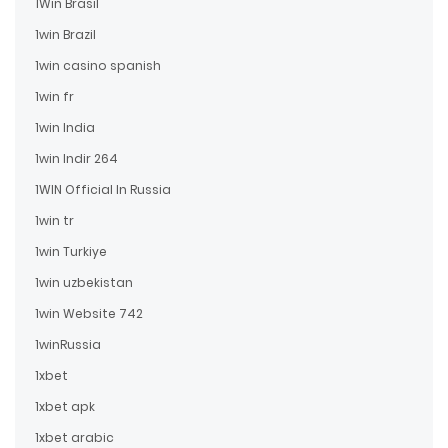
1Win Brasil
1win Brazil
1win casino spanish
1win fr
1win India
1win Indir 264
1WIN Official In Russia
1win tr
1win Turkiye
1win uzbekistan
1win Website 742
1winRussia
1xbet
1xbet apk
1xbet arabic