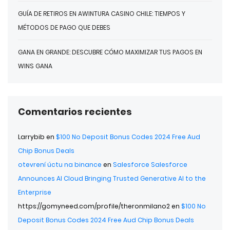
GUÍA DE RETIROS EN AWINTURA CASINO CHILE: TIEMPOS Y
MÉTODOS DE PAGO QUE DEBES
GANA EN GRANDE: DESCUBRE CÓMO MAXIMIZAR TUS PAGOS EN
WINS GANA
Comentarios recientes
Larrybib
en
$100 No Deposit Bonus Codes 2024 Free Aud
Chip Bonus Deals
otevrení úctu na binance
en
Salesforce Salesforce
Announces AI Cloud Bringing Trusted Generative AI to the
Enterprise
https://gomyneed.com/profile/theronmilano2
en
$100 No
Deposit Bonus Codes 2024 Free Aud Chip Bonus Deals