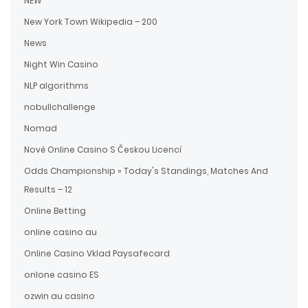
NEW
New York Town Wikipedia – 200
News
Night Win Casino
NLP algorithms
nobullchallenge
Nomad
Nové Online Casino S Českou Licencí
Odds Championship » Today's Standings, Matches And
Results – 12
Online Betting
online casino au
Online Casino Vklad Paysafecard
onlone casino ES
ozwin au casino