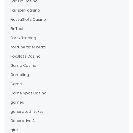
Fair Go Casino
Fairspin-casino
FiestaSlots Casino
FinTech
Forex Trading
fortune tiger brazil
FoxSlots Casino
Gama Casino
Gambling
Game
Game Spot Casino
games
generated_texts
Generative AI
giris