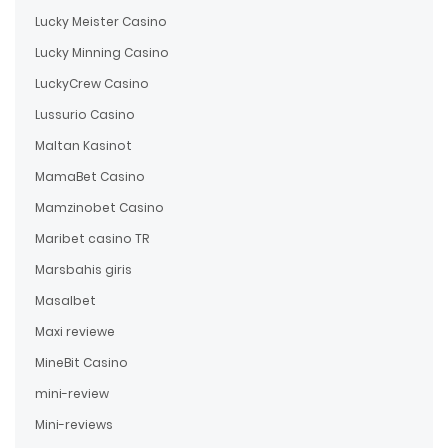
Lucky Meister Casino
Lucky Minning Casino
LuckyCrew Casino
Lussurio Casino
Maltan Kasinot
MamaBet Casino
Mamzinobet Casino
Maribet casino TR
Marsbahis giris
Masalbet
Maxi reviewe
MineBit Casino
mini-review
Mini-reviews