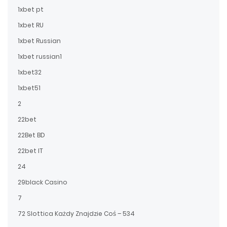
1xbet pt
1xbet RU
1xbet Russian
1xbet russian1
1xbet32
1xbet51
2
22bet
22Bet BD
22bet IT
24
29black Casino
7
72 Slottica Każdy Znajdzie Coś – 534