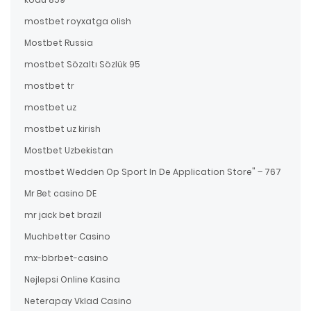
mostbet royxatga olish
Mostbet Russia
mostbet Sözaltı Sözlük 95
mostbet tr
mostbet uz
mostbet uz kirish
Mostbet Uzbekistan
‎mostbet Wedden Op Sport In De Application Store" – 767
Mr Bet casino DE
mr jack bet brazil
Muchbetter Casino
mx-bbrbet-casino
Nejlepsi Online Kasina
Neterapay Vklad Casino