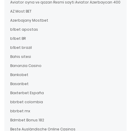
Aviator oyna və qazan Rəsmi sayti Aviator Azerbaycan 400
AZ Most BET
Azerbajany Mostbet
b1bet apostas
b1bet BR
b1bet brazil
Bahis sitesi
Bananzia Casino
Bankobet
Basaribet
Baxterbet España
bbrbet colombia
bbrbet mx
Bdmbet Bonus 182
Beste Ausländische Online Casinos