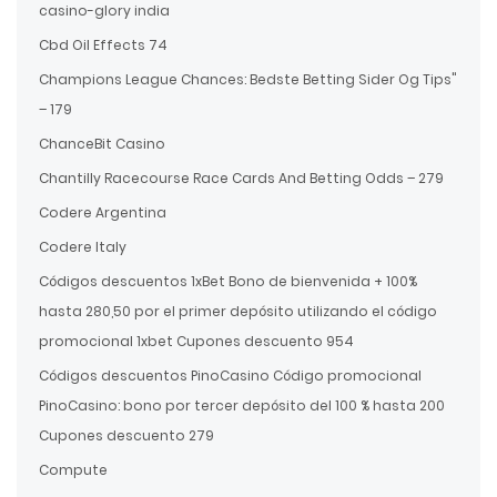
casino-glory india
Cbd Oil Effects 74
Champions League Chances: Bedste Betting Sider Og Tips"
– 179
ChanceBit Casino
Chantilly Racecourse Race Cards And Betting Odds – 279
Codere Argentina
Codere Italy
Códigos descuentos 1xBet Bono de bienvenida + 100%
hasta 280,50 por el primer depósito utilizando el código
promocional 1xbet Cupones descuento 954
Códigos descuentos PinoCasino Código promocional
PinoCasino: bono por tercer depósito del 100 % hasta 200
Cupones descuento 279
Compute