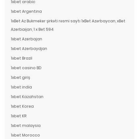
1xbet arabic
1xbet Argentina
1xBet Az Bukmeker şirkəti rəsmi saytı 1xBet Azərbaycan, xBet
Azerbaijan, 1 x Bet 594
1xbet Azerbajan
1xbet Azerbaydjan
1xbet Brazil
1xbet casino BD
1xbet giriş
1xbet india
1xbet Kazahstan
1xbet Korea
1xbet KR
1xbet malaysia
1xbet Morocco