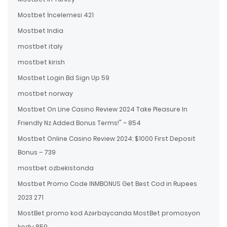
Mostbet İncelemesi 421
Mostbet India
mostbet italy
mostbet kirish
Mostbet Login Bd Sign Up 59
mostbet norway
Mostbet On Line Casino Review 2024 Take Pleasure In
Friendly Nz Added Bonus Terms!" – 854
Mostbet Online Casino Review 2024: $1000 First Deposit
Bonus – 739
mostbet ozbekistonda
Mostbet Promo Code INMBONUS Get Best Cod in Rupees
2023 271
MostBet promo kod Azərbaycanda MostBet promosyon
kodu 859