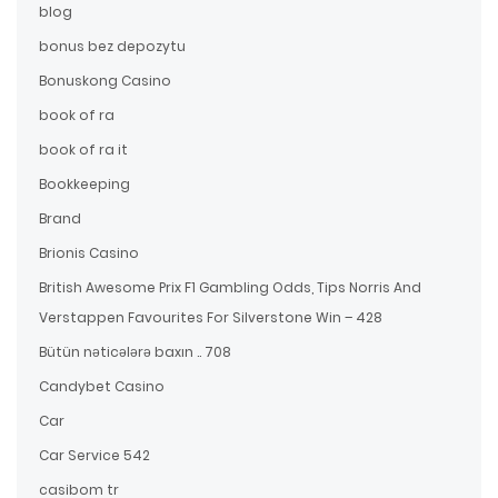
blog
bonus bez depozytu
Bonuskong Casino
book of ra
book of ra it
Bookkeeping
Brand
Brionis Casino
British Awesome Prix F1 Gambling Odds, Tips Norris And
Verstappen Favourites For Silverstone Win – 428
Bütün nəticələrə baxın .. 708
Candybet Casino
Car
Car Service 542
casibom tr