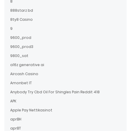
8
888starz bd
8ty8 Casino
9
9600_prod
9600_prod3
9800_sat
a16z generative ai
Aircash Casino
Amonbet IT
Anybody Try Cbd Oil For Shingles Pain Reddit 418
APK
Apple Pay Nettikasinot
aprBH
aprBT