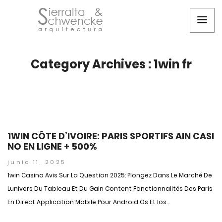
Category Archives : 1win fr
1WIN CÔTE D’IVOIRE: PARIS SPORTIFS AIN CASI
NO EN LIGNE + 500%
junio 11, 2025
1win Casino Avis Sur La Question 2025: Plongez Dans Le Marché De
Lunivers Du Tableau Et Du Gain Content Fonctionnalités Des Paris
En Direct Application Mobile Pour Android Os Et Ios...