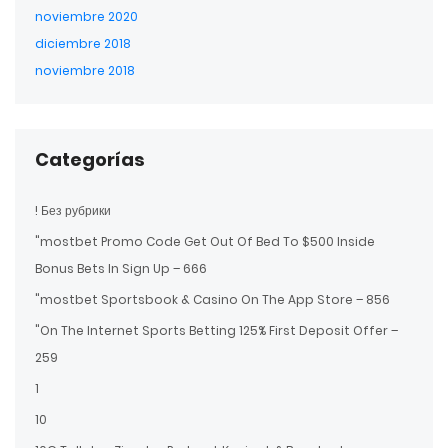
noviembre 2020
diciembre 2018
noviembre 2018
Categorías
! Без рубрики
"mostbet Promo Code Get Out Of Bed To $500 Inside
Bonus Bets In Sign Up – 666
"‎mostbet Sportsbook & Casino On The App Store – 856
"On The Internet Sports Betting 125% First Deposit Offer –
259
1
10