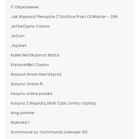
IT Образование
Jak Wypłacić Pieniądze Z Slottica Przez Cil Master – 296
JetSetSpins Casino
Jetton
Jojobet
Kaikki Nettikasinot Malta
KaravanBet Casino
Kasinot Ilman Kierrätystä
Kasyno Online PL
kasyno online polska
Kasyno Z Wypłatą Skrill: Czas, Limity i Opłaty
king johnnie
Klubnika 1
Kommunal az : Kommunal ödənişlər 321