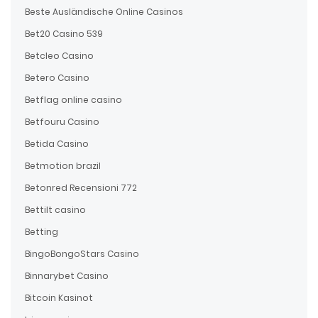
Beste Ausländische Online Casinos
Bet20 Casino 539
Betcleo Casino
Betero Casino
Betflag online casino
Betfouru Casino
Betida Casino
Betmotion brazil
Betonred Recensioni 772
Bettilt casino
Betting
BingoBongoStars Casino
Binnarybet Casino
Bitcoin Kasinot