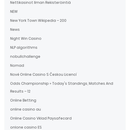
Nettikasinot Ilman Rekisteröintiä
NEW
New York Town Wikipedia – 200
News
Night Win Casino
NLP algorithms
nobullchallenge
Nomad
Nové Online Casino S Českou Licencí
Odds Championship » Today's Standings, Matches And
Results – 12
Online Betting
online casino au
Online Casino Vklad Paysafecard
onlone casino ES