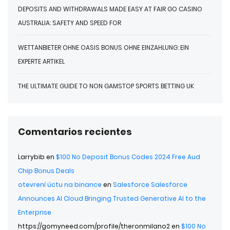
DEPOSITS AND WITHDRAWALS MADE EASY AT FAIR GO CASINO
AUSTRALIA: SAFETY AND SPEED FOR
WETTANBIETER OHNE OASIS BONUS OHNE EINZAHLUNG: EIN
EXPERTE ARTIKEL
THE ULTIMATE GUIDE TO NON GAMSTOP SPORTS BETTING UK
Comentarios recientes
Larrybib
en
$100 No Deposit Bonus Codes 2024 Free Aud
Chip Bonus Deals
otevrení úctu na binance
en
Salesforce Salesforce
Announces AI Cloud Bringing Trusted Generative AI to the
Enterprise
https://gomyneed.com/profile/theronmilano2
en
$100 No