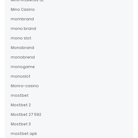
Mino Casino
mombrand
mono brand
mono slot
Monobrand
monobrend
monogame
monoslot
Monro-casino
mostbet
Mostbet 2
Mostbet 27 592
Mostbet 3
mostbet apk