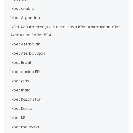
1xbet arabic
1xbet Argentina
1xBet Az Bukmeker şirkəti rəsmi saytı 1xBet Azərbaycan, xBet
Azerbaijan, 1 x Bet 594
1xbet Azerbajan
1xbet Azerbaydjan
1xbet Brazil
1xbet casino BD
1xbet giriş
1xbet india
1xbet Kazahstan
1xbet Korea
1xbet KR
1xbet malaysia