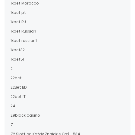
1xbet Morocco
1xbet pt
1xbet RU
1xbet Russian
1xbet russian1
1xbet32
1xbet51
2
22bet
22Bet BD
22bet IT
24
29black Casino
7
72 Slottica Każdy Znajdzie Coś – 534