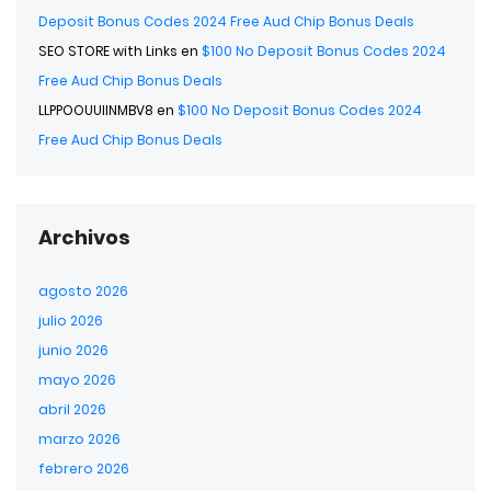
Deposit Bonus Codes 2024 Free Aud Chip Bonus Deals
SEO STORE with Links
en
$100 No Deposit Bonus Codes 2024
Free Aud Chip Bonus Deals
LLPPOOUUIINMBV8
en
$100 No Deposit Bonus Codes 2024
Free Aud Chip Bonus Deals
Archivos
agosto 2026
julio 2026
junio 2026
mayo 2026
abril 2026
marzo 2026
febrero 2026