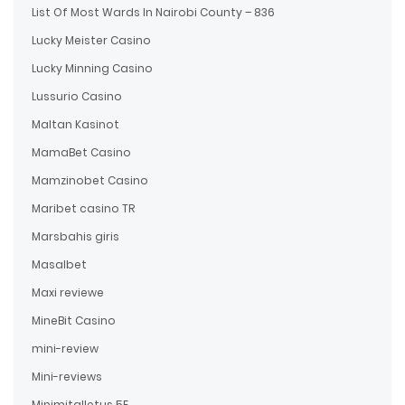
List Of Most Wards In Nairobi County – 836
Lucky Meister Casino
Lucky Minning Casino
Lussurio Casino
Maltan Kasinot
MamaBet Casino
Mamzinobet Casino
Maribet casino TR
Marsbahis giris
Masalbet
Maxi reviewe
MineBit Casino
mini-review
Mini-reviews
Minimitalletus 5E