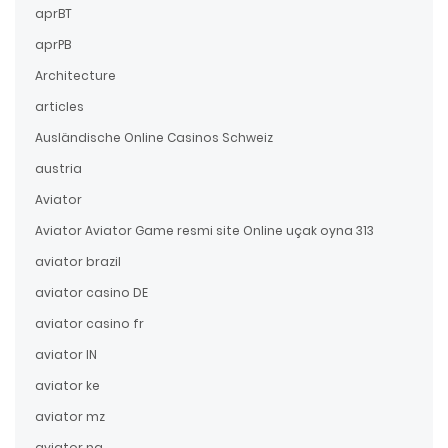
aprBT
aprPB
Architecture
articles
Ausländische Online Casinos Schweiz
austria
Aviator
Aviator Aviator Game resmi site Online uçak oyna 313
aviator brazil
aviator casino DE
aviator casino fr
aviator IN
aviator ke
aviator mz
aviator ng