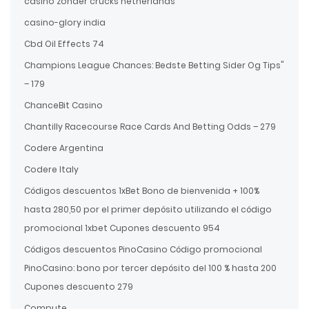
casino zonder crucks netherlands
casino-glory india
Cbd Oil Effects 74
Champions League Chances: Bedste Betting Sider Og Tips"
– 179
ChanceBit Casino
Chantilly Racecourse Race Cards And Betting Odds – 279
Codere Argentina
Codere Italy
Códigos descuentos 1xBet Bono de bienvenida + 100%
hasta 280,50 por el primer depósito utilizando el código
promocional 1xbet Cupones descuento 954
Códigos descuentos PinoCasino Código promocional
PinoCasino: bono por tercer depósito del 100 % hasta 200
Cupones descuento 279
Compute