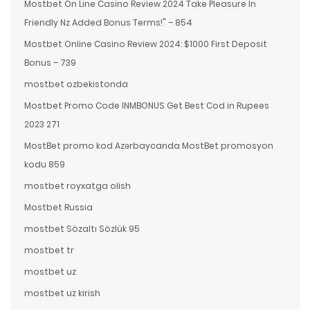
Mostbet On Line Casino Review 2024 Take Pleasure In
Friendly Nz Added Bonus Terms!" – 854
Mostbet Online Casino Review 2024: $1000 First Deposit
Bonus – 739
mostbet ozbekistonda
Mostbet Promo Code INMBONUS Get Best Cod in Rupees
2023 271
MostBet promo kod Azərbaycanda MostBet promosyon
kodu 859
mostbet royxatga olish
Mostbet Russia
mostbet Sözaltı Sözlük 95
mostbet tr
mostbet uz
mostbet uz kirish