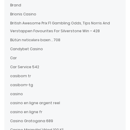
Brand
Brionis Casino
British Awesome Prix F1 Gambling Odds, Tips Norris And
Verstappen Favourites For Silverstone Win – 428
Bütün nəticələrə baxın .. 708
Candybet Casino
Car
Car Service 542
casibom tr
casibom-tg
casino
casino en ligne argent reel
casino en ligne fr
Casino Gratogana 689
Casino Minimální Vklad 100 Kč