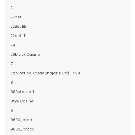
2
22bet
22Bet BD
22bet IT
24
29black Casino
7
72 Slottica Każdy Znajdzie Coś – 534
8
888starz bd
8ty8 Casino
9
9600_prod
9600_prod3