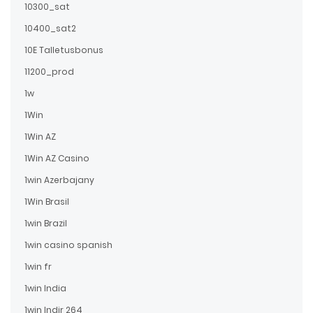
10300_sat
10400_sat2
10E Talletusbonus
11200_prod
1w
1Win
1Win AZ
1Win AZ Casino
1win Azerbajany
1Win Brasil
1win Brazil
1win casino spanish
1win fr
1win India
1win Indir 264