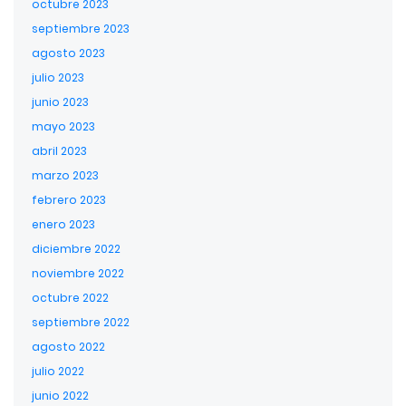
octubre 2023
septiembre 2023
agosto 2023
julio 2023
junio 2023
mayo 2023
abril 2023
marzo 2023
febrero 2023
enero 2023
diciembre 2022
noviembre 2022
octubre 2022
septiembre 2022
agosto 2022
julio 2022
junio 2022