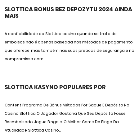
SLOTTICA BONUS BEZ DEPOZYTU 2024 AINDA
MAIS
A confiabilidade do Slottica casino quando se trata de
embolsos não é apenas baseada nos métodos de pagamento
que oferece, mas também nas suas práticas de segurança e no
compromisso com...
SLOTTICA KASYNO POPULARES POR
Content Programa De Bônus Métodos Por Saque E Depósito No
Casino Slottica O Jogador Gostaria Que Seu Depósito Fosse
Reembolsado Jogue Bingole: O Melhor Game De Bingo Da
Atualidade Slottica Casino...