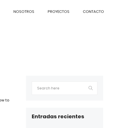
NOSOTROS
PROYECTOS
CONTACTO
ow to
Entradas recientes