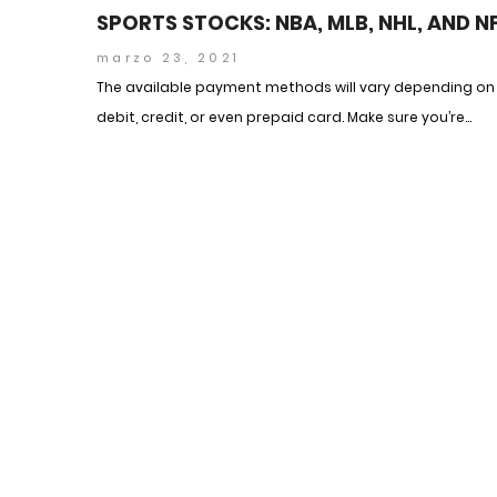
SPORTS STOCKS: NBA, MLB, NHL, AND N
marzo 23, 2021
The available payment methods will vary depending on th
debit, credit, or even prepaid card. Make sure you’re...