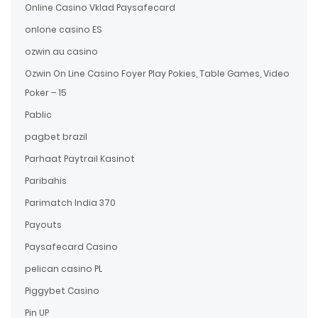
Online Casino Vklad Paysafecard
onlone casino ES
ozwin au casino
Ozwin On Line Casino Foyer Play Pokies, Table Games, Video
Poker – 15
Pablic
pagbet brazil
Parhaat Paytrail Kasinot
Paribahis
Parimatch India 370
Payouts
Paysafecard Casino
pelican casino PL
Piggybet Casino
Pin UP