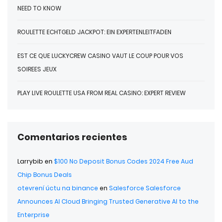
NEED TO KNOW
ROULETTE ECHTGELD JACKPOT: EIN EXPERTENLEITFADEN
EST CE QUE LUCKYCREW CASINO VAUT LE COUP POUR VOS
SOIREES JEUX
PLAY LIVE ROULETTE USA FROM REAL CASINO: EXPERT REVIEW
Comentarios recientes
Larrybib
en
$100 No Deposit Bonus Codes 2024 Free Aud
Chip Bonus Deals
otevrení úctu na binance
en
Salesforce Salesforce
Announces AI Cloud Bringing Trusted Generative AI to the
Enterprise