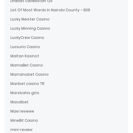
Linebet Uzbekistan 125
List Of Most Wards In Nairobi County – 836
Lucky Meister Casino
Lucky Minning Casino
LuckyCrew Casino
Lussurio Casino
Maltan Kasinot
MamaBet Casino
Mamzinobet Casino
Maribet casino TR
Marsbahis giris
Masalbet
Maxi reviewe
MineBit Casino
mini-review