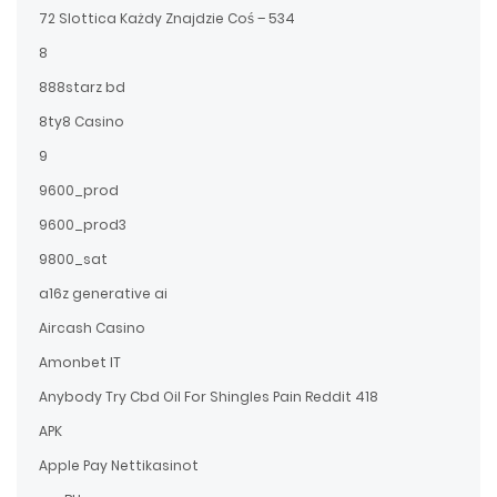
72 Slottica Każdy Znajdzie Coś – 534
8
888starz bd
8ty8 Casino
9
9600_prod
9600_prod3
9800_sat
a16z generative ai
Aircash Casino
Amonbet IT
Anybody Try Cbd Oil For Shingles Pain Reddit 418
APK
Apple Pay Nettikasinot