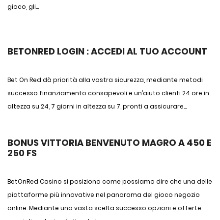
gioco, gli...
BETONRED LOGIN : ACCEDI AL TUO ACCOUNT
Bet On Red dà priorità alla vostra sicurezza, mediante metodi
successo finanziamento consapevoli e un’aiuto clienti 24 ore in
altezza su 24, 7 giorni in altezza su 7, pronti a assicurare...
BONUS VITTORIA BENVENUTO MAGRO A 450 E
250 FS
BetOnRed Casino si posiziona come possiamo dire che una delle
piattaforme più innovative nel panorama del gioco negozio
online. Mediante una vasta scelta successo opzioni e offerte