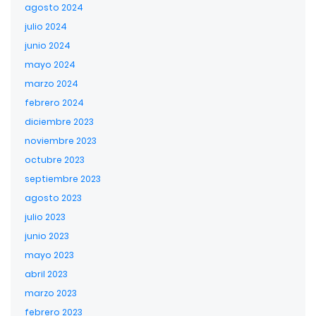
agosto 2024
julio 2024
junio 2024
mayo 2024
marzo 2024
febrero 2024
diciembre 2023
noviembre 2023
octubre 2023
septiembre 2023
agosto 2023
julio 2023
junio 2023
mayo 2023
abril 2023
marzo 2023
febrero 2023