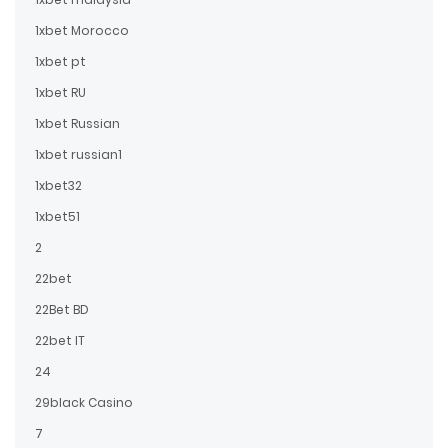
1xbet Morocco
1xbet pt
1xbet RU
1xbet Russian
1xbet russian1
1xbet32
1xbet51
2
22bet
22Bet BD
22bet IT
24
29black Casino
7