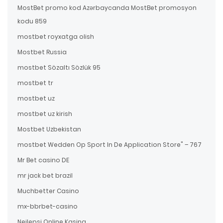
MostBet promo kod Azərbaycanda MostBet promosyon
kodu 859
mostbet royxatga olish
Mostbet Russia
mostbet Sözaltı Sözlük 95
mostbet tr
mostbet uz
mostbet uz kirish
Mostbet Uzbekistan
‎mostbet Wedden Op Sport In De Application Store" – 767
Mr Bet casino DE
mr jack bet brazil
Muchbetter Casino
mx-bbrbet-casino
Nejlepsi Online Kasina