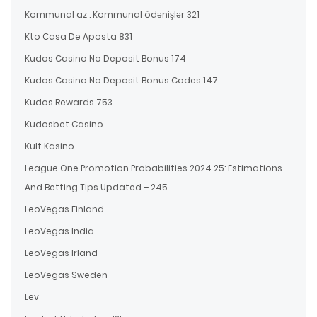
Kommunal az : Kommunal ödənişlər 321
Kto Casa De Aposta 831
Kudos Casino No Deposit Bonus 174
Kudos Casino No Deposit Bonus Codes 147
Kudos Rewards 753
Kudosbet Casino
Kult Kasino
League One Promotion Probabilities 2024 25: Estimations
And Betting Tips Updated – 245
LeoVegas Finland
LeoVegas India
LeoVegas Irland
LeoVegas Sweden
Lev