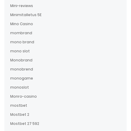
Mini-reviews
Minimitalletus 5E
Mino Casino
mombrand
mono brand
mono slot
Monobrand
monobrend
monogame
monoslot
Monro-casino
mostbet
Mostbet 2
Mostbet 27 592