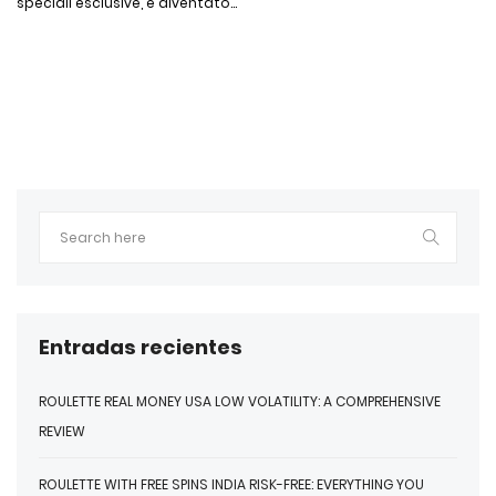
speciali esclusive, è diventato...
Entradas recientes
ROULETTE REAL MONEY USA LOW VOLATILITY: A COMPREHENSIVE
REVIEW
ROULETTE WITH FREE SPINS INDIA RISK-FREE: EVERYTHING YOU