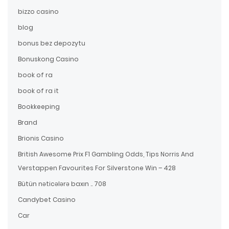
bizzo casino
blog
bonus bez depozytu
Bonuskong Casino
book of ra
book of ra it
Bookkeeping
Brand
Brionis Casino
British Awesome Prix F1 Gambling Odds, Tips Norris And
Verstappen Favourites For Silverstone Win – 428
Bütün nəticələrə baxın .. 708
Candybet Casino
Car