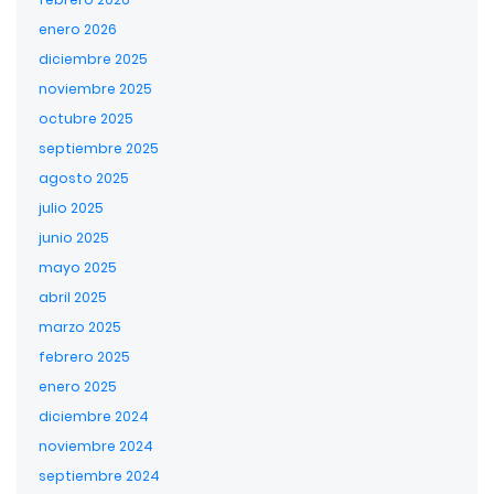
enero 2026
diciembre 2025
noviembre 2025
octubre 2025
septiembre 2025
agosto 2025
julio 2025
junio 2025
mayo 2025
abril 2025
marzo 2025
febrero 2025
enero 2025
diciembre 2024
noviembre 2024
septiembre 2024