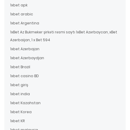
1xbet apk
1xbet arabic
1xbet Argentina
1xBet Az Bukmeker şirkəti rəsmi saytı 1xBet Azərbaycan, xBet
Azerbaijan, 1 x Bet 594
1xbet Azerbajan
1xbet Azerbaydjan
1xbet Brazil
1xbet casino BD
1xbet giriş
1xbet india
1xbet Kazahstan
1xbet Korea
1xbet KR
1xbet malaysia