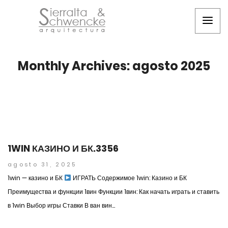
Monthly Archives: agosto 2025
1WIN КАЗИНО И БК.3356
agosto 31, 2025
1win — казино и БК
ИГРАТЬ Содержимое 1win: Казино и БК
Преимущества и функции 1вин Функции 1вин: Как начать играть и ставить
в 1win Выбор игры Ставки В ван вин...