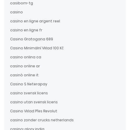
casibom-tg
casino
casino en ligne argent reel
casino en ligne fr
Casino Gratogana 689
Casino Minimální Vklad 100 Kč
casino onlina ca
casino online ar
casinò online it
Casino S Neterapay
casino svensk licens
casino utan svensk licens
Casino Vklad Přes Revolut
casino zonder crucks netherlands
casino-glory india