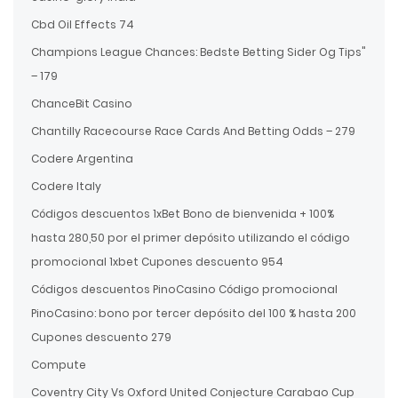
Cbd Oil Effects 74
Champions League Chances: Bedste Betting Sider Og Tips"
– 179
ChanceBit Casino
Chantilly Racecourse Race Cards And Betting Odds – 279
Codere Argentina
Codere Italy
Códigos descuentos 1xBet Bono de bienvenida + 100%
hasta 280,50 por el primer depósito utilizando el código
promocional 1xbet Cupones descuento 954
Códigos descuentos PinoCasino Código promocional
PinoCasino: bono por tercer depósito del 100 % hasta 200
Cupones descuento 279
Compute
Coventry City Vs Oxford United Conjecture Carabao Cup