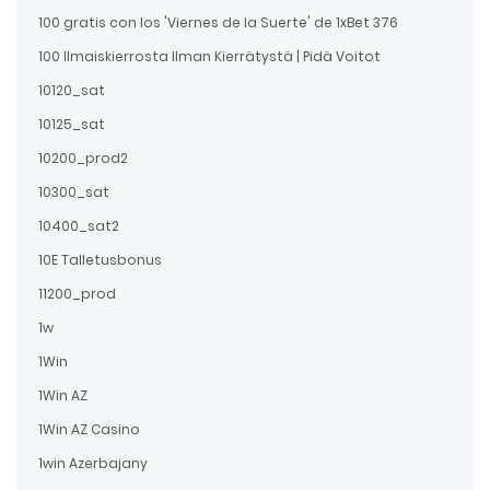
100 gratis con los 'Viernes de la Suerte' de 1xBet 376
100 Ilmaiskierrosta Ilman Kierrätystä | Pidä Voitot
10120_sat
10125_sat
10200_prod2
10300_sat
10400_sat2
10E Talletusbonus
11200_prod
1w
1Win
1Win AZ
1Win AZ Casino
1win Azerbajany