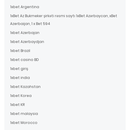
1xbet Argentina
1xBet Az Bukmeker şirkəti rəsmi saytı 1xBet Azərbaycan, xBet
Azerbaijan, 1 x Bet 594
1xbet Azerbajan
1xbet Azerbaydjan
1xbet Brazil
1xbet casino BD
1xbet giriş
1xbet india
1xbet Kazahstan
1xbet Korea
1xbet KR
1xbet malaysia
1xbet Morocco