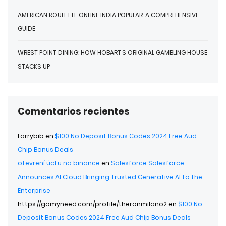
AMERICAN ROULETTE ONLINE INDIA POPULAR: A COMPREHENSIVE
GUIDE
WREST POINT DINING: HOW HOBART’S ORIGINAL GAMBLING HOUSE
STACKS UP
Comentarios recientes
Larrybib
en
$100 No Deposit Bonus Codes 2024 Free Aud
Chip Bonus Deals
otevrení úctu na binance
en
Salesforce Salesforce
Announces AI Cloud Bringing Trusted Generative AI to the
Enterprise
https://gomyneed.com/profile/theronmilano2
en
$100 No
Deposit Bonus Codes 2024 Free Aud Chip Bonus Deals