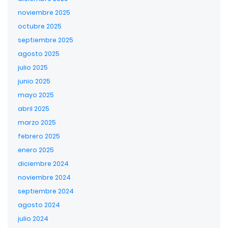
noviembre 2025
octubre 2025
septiembre 2025
agosto 2025
julio 2025
junio 2025
mayo 2025
abril 2025
marzo 2025
febrero 2025
enero 2025
diciembre 2024
noviembre 2024
septiembre 2024
agosto 2024
julio 2024