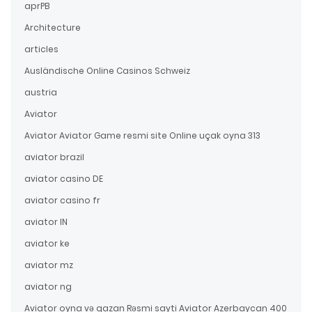
aprPB
Architecture
articles
Ausländische Online Casinos Schweiz
austria
Aviator
Aviator Aviator Game resmi site Online uçak oyna 313
aviator brazil
aviator casino DE
aviator casino fr
aviator IN
aviator ke
aviator mz
aviator ng
Aviator oyna və qazan Rəsmi sayti Aviator Azerbaycan 400