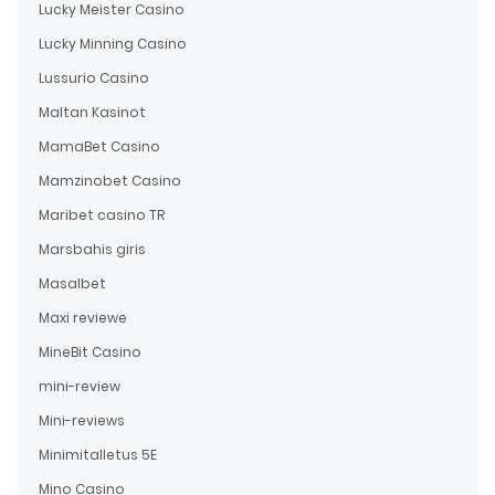
Lucky Meister Casino
Lucky Minning Casino
Lussurio Casino
Maltan Kasinot
MamaBet Casino
Mamzinobet Casino
Maribet casino TR
Marsbahis giris
Masalbet
Maxi reviewe
MineBit Casino
mini-review
Mini-reviews
Minimitalletus 5E
Mino Casino