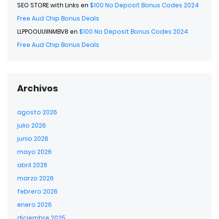
SEO STORE with Links
en
$100 No Deposit Bonus Codes 2024
Free Aud Chip Bonus Deals
LLPPOOUUIINMBV8
en
$100 No Deposit Bonus Codes 2024
Free Aud Chip Bonus Deals
Archivos
agosto 2026
julio 2026
junio 2026
mayo 2026
abril 2026
marzo 2026
febrero 2026
enero 2026
diciembre 2025