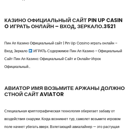
КАЗИНО ОФИЦИАЛЬНЫЙ САЙТ PIN UP CASIN
O ИГРАТЬ ОНЛАЙН – ВХОД, ЗЕРКАЛО.3521
Пин Ап Казино Официальный сайт | Pin Up Casino играть онлайн –
Вход, Зеркало
ИГРАТЬ Содержимое Пин Ап Казино – Официальный
Сайт Пин Ап Казино: Официальный Сайт и Онлайн-Игрок
Официальный...
АВИАТОР ИМЯ ВОЗЬМИТЕ АРЖАНЫ ДОЛЖНО
СТНОЙ САЙТ AVIATOR
Специальная криптографическая технология оберегает забаву от
воздействия снаружи. Когда возникнет тур, самолет возьмите игровом
поле начнет убегать вверх. Взлетающий авиалайнер — это растущая