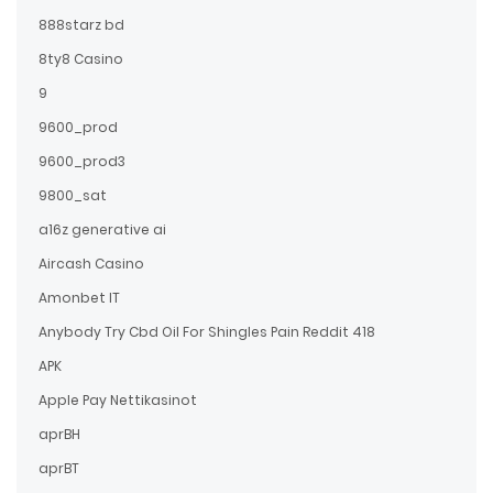
888starz bd
8ty8 Casino
9
9600_prod
9600_prod3
9800_sat
a16z generative ai
Aircash Casino
Amonbet IT
Anybody Try Cbd Oil For Shingles Pain Reddit 418
APK
Apple Pay Nettikasinot
aprBH
aprBT