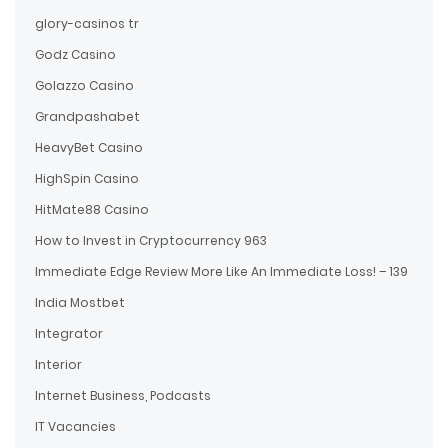
glory-casinos tr
Godz Casino
Golazzo Casino
Grandpashabet
HeavyBet Casino
HighSpin Casino
HitMate88 Casino
How to Invest in Cryptocurrency 963
Immediate Edge Review More Like An Immediate Loss! – 139
India Mostbet
Integrator
Interior
Internet Business, Podcasts
IT Vacancies