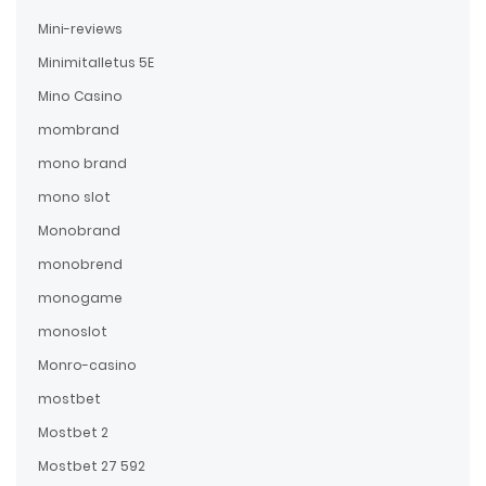
Mini-reviews
Minimitalletus 5E
Mino Casino
mombrand
mono brand
mono slot
Monobrand
monobrend
monogame
monoslot
Monro-casino
mostbet
Mostbet 2
Mostbet 27 592