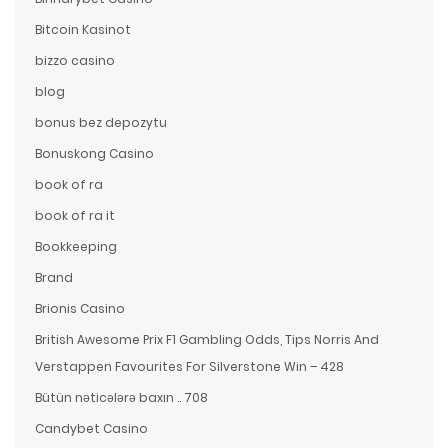
Bitcoin Kasinot
bizzo casino
blog
bonus bez depozytu
Bonuskong Casino
book of ra
book of ra it
Bookkeeping
Brand
Brionis Casino
British Awesome Prix F1 Gambling Odds, Tips Norris And
Verstappen Favourites For Silverstone Win – 428
Bütün nəticələrə baxın .. 708
Candybet Casino