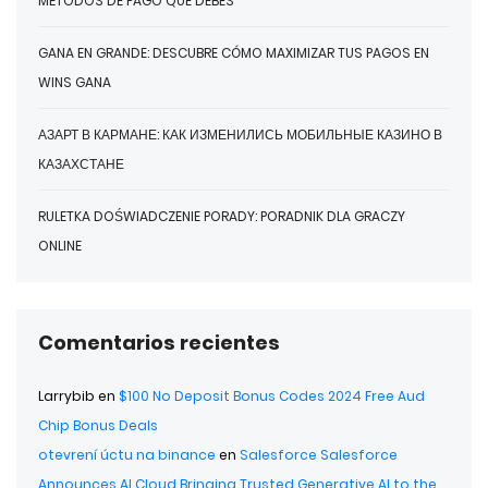
MÉTODOS DE PAGO QUE DEBES
GANA EN GRANDE: DESCUBRE CÓMO MAXIMIZAR TUS PAGOS EN
WINS GANA
АЗАРТ В КАРМАНЕ: КАК ИЗМЕНИЛИСЬ МОБИЛЬНЫЕ КАЗИНО В
КАЗАХСТАНЕ
RULETKA DOŚWIADCZENIE PORADY: PORADNIK DLA GRACZY
ONLINE
Comentarios recientes
Larrybib
en
$100 No Deposit Bonus Codes 2024 Free Aud
Chip Bonus Deals
otevrení úctu na binance
en
Salesforce Salesforce
Announces AI Cloud Bringing Trusted Generative AI to the