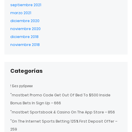
septiembre 2021
marzo 2021
diciembre 2020
noviembre 2020
diciembre 2018
noviembre 2018
Categorías
! Без рубрики
"mostbet Promo Code Get Out Of Bed To $500 Inside
Bonus Bets In Sign Up – 666
"‎mostbet Sportsbook & Casino On The App Store – 856
"On The Internet Sports Betting 125% First Deposit Offer –
259