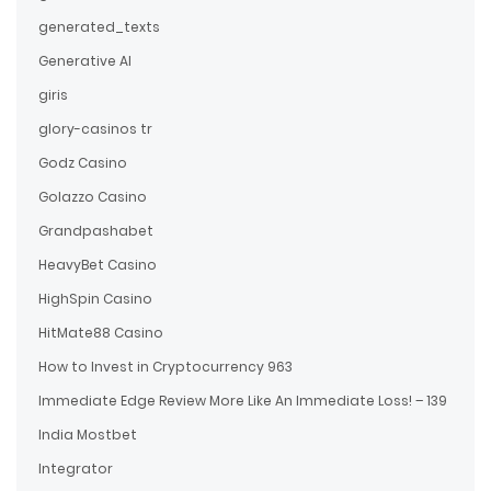
generated_texts
Generative AI
giris
glory-casinos tr
Godz Casino
Golazzo Casino
Grandpashabet
HeavyBet Casino
HighSpin Casino
HitMate88 Casino
How to Invest in Cryptocurrency 963
Immediate Edge Review More Like An Immediate Loss! – 139
India Mostbet
Integrator