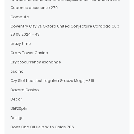
Cupones descuento 279
Compute
Coventry City Vs Oxford United Conjecture Carabao Cup
28 08 2024 – 43
crazy time
Crazy Tower Сasino
Cryptocurrency exchange
csdino
Czy Slottica Jest Legalna Gracze Mogą – 316
Dazard Casino
Decor
DEP20pln
Design
Does Cbd Oil Help With Colds 786