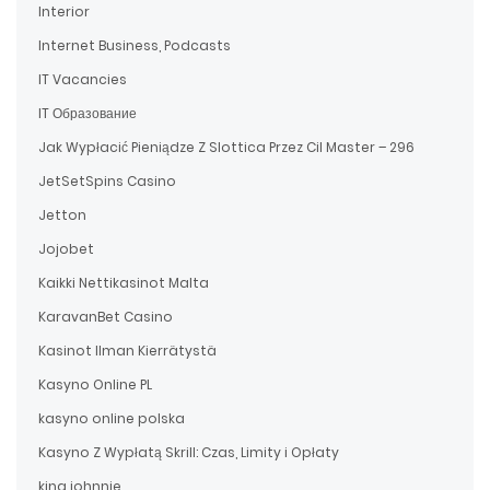
Interior
Internet Business, Podcasts
IT Vacancies
IT Образование
Jak Wypłacić Pieniądze Z Slottica Przez Cil Master – 296
JetSetSpins Casino
Jetton
Jojobet
Kaikki Nettikasinot Malta
KaravanBet Casino
Kasinot Ilman Kierrätystä
Kasyno Online PL
kasyno online polska
Kasyno Z Wypłatą Skrill: Czas, Limity i Opłaty
king johnnie