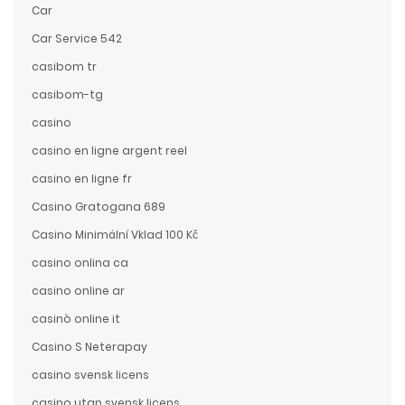
Car
Car Service 542
casibom tr
casibom-tg
casino
casino en ligne argent reel
casino en ligne fr
Casino Gratogana 689
Casino Minimální Vklad 100 Kč
casino onlina ca
casino online ar
casinò online it
Casino S Neterapay
casino svensk licens
casino utan svensk licens