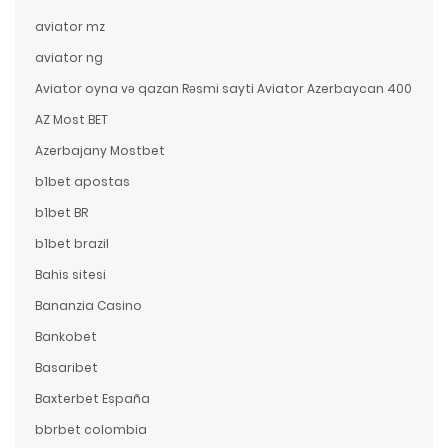
aviator mz
aviator ng
Aviator oyna və qazan Rəsmi sayti Aviator Azerbaycan 400
AZ Most BET
Azerbajany Mostbet
b1bet apostas
b1bet BR
b1bet brazil
Bahis sitesi
Bananzia Casino
Bankobet
Basaribet
Baxterbet España
bbrbet colombia