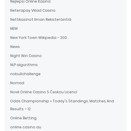
Nejlepsi Online Kasina
Neterapay Vklad Casino
Nettikasinot Ilman Rekisteröintiä
NEW
New York Town Wikipedia – 200
News
Night Win Casino
NLP algorithms
nobullchallenge
Nomad
Nové Online Casino S Českou Licencí
Odds Championship » Today's Standings, Matches And
Results – 12
Online Betting
online casino au