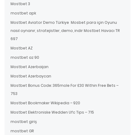
Mostbet 3
mostbet apk
Mostbet Aviator Demo Türkiye ️ Mosbet para için Oyunu
nasıl oynanır, stratejistler, demo, indir Mostbet Havacı TR
697
Mostbet AZ
mostbet az 90
Mostbet Azerbaijan
Mostbet Azerbaycan
Mostbet Bonus Code: 365mole For £30 Within Free Bets –
753
Mostbet Bookmaker Wikipedia – 920
Mostbet Elektroniske Wedden Ufc Tips – 715
mostbet giriş
mostbet GR