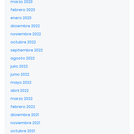
marzo 2023
febrero 2023
enero 2023
diciembre 2022
noviembre 2022
octubre 2022
septiembre 2022
agosto 2022
julio 2022
junio 2022
mayo 2022
abril 2022
marzo 2022
febrero 2022
diciembre 2021
noviembre 2021
octubre 2021