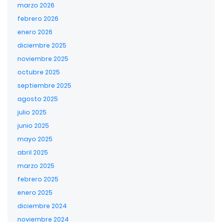
marzo 2026
febrero 2026
enero 2026
diciembre 2025
noviembre 2025
octubre 2025
septiembre 2025
agosto 2025
julio 2025
junio 2025
mayo 2025
abril 2025
marzo 2025
febrero 2025
enero 2025
diciembre 2024
noviembre 2024