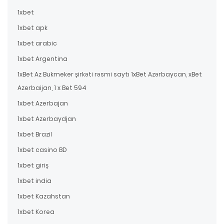
1xbet
1xbet apk
1xbet arabic
1xbet Argentina
1xBet Az Bukmeker şirkəti rəsmi saytı 1xBet Azərbaycan, xBet
Azerbaijan, 1 x Bet 594
1xbet Azerbajan
1xbet Azerbaydjan
1xbet Brazil
1xbet casino BD
1xbet giriş
1xbet india
1xbet Kazahstan
1xbet Korea