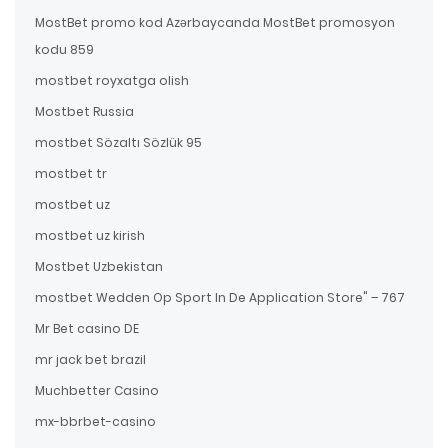
MostBet promo kod Azərbaycanda MostBet promosyon
kodu 859
mostbet royxatga olish
Mostbet Russia
mostbet Sözaltı Sözlük 95
mostbet tr
mostbet uz
mostbet uz kirish
Mostbet Uzbekistan
‎mostbet Wedden Op Sport In De Application Store" – 767
Mr Bet casino DE
mr jack bet brazil
Muchbetter Casino
mx-bbrbet-casino