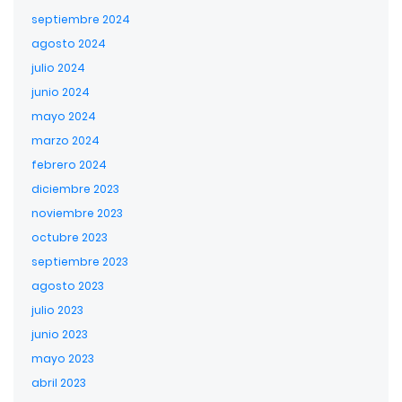
septiembre 2024
agosto 2024
julio 2024
junio 2024
mayo 2024
marzo 2024
febrero 2024
diciembre 2023
noviembre 2023
octubre 2023
septiembre 2023
agosto 2023
julio 2023
junio 2023
mayo 2023
abril 2023