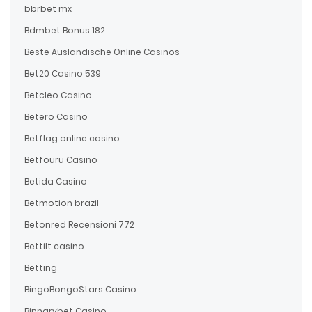
bbrbet mx
Bdmbet Bonus 182
Beste Ausländische Online Casinos
Bet20 Casino 539
Betcleo Casino
Betero Casino
Betflag online casino
Betfouru Casino
Betida Casino
Betmotion brazil
Betonred Recensioni 772
Bettilt casino
Betting
BingoBongoStars Casino
Binnarybet Casino