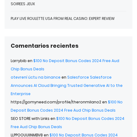
SOIREES JEUX
PLAY LIVE ROULETTE USA FROM REAL CASINO: EXPERT REVIEW
Comentarios recientes
Larrybib
en
$100 No Deposit Bonus Codes 2024 Free Aud
Chip Bonus Deals
otevrení úctu na binance
en
Salesforce Salesforce
Announces AI Cloud Bringing Trusted Generative AI to the
Enterprise
https://gomyneed.com/profile/theronmilano2
en
$100 No
Deposit Bonus Codes 2024 Free Aud Chip Bonus Deals
SEO STORE with Links
en
$100 No Deposit Bonus Codes 2024
Free Aud Chip Bonus Deals
LLPPOOUUIINMBV8
en
$100 No Deposit Bonus Codes 2024