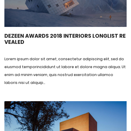
DEZEEN AWARDS 2018 INTERIORS LONGLIST RE
VEALED
Lorem ipsum dolor sit amet, consectetur adipiscing elit, sed do
eiusmod temporincididunt ut labore et dolore magna aliqua. Ut
enim ad minim veniam, quis nostrud exercitation ullamco
laboris nisi ut aliquip...