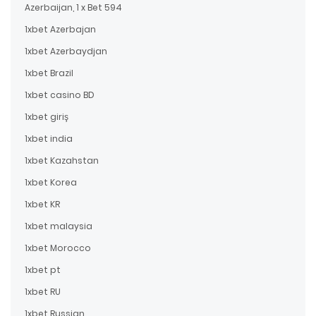
Azerbaijan, 1 x Bet 594
1xbet Azerbajan
1xbet Azerbaydjan
1xbet Brazil
1xbet casino BD
1xbet giriş
1xbet india
1xbet Kazahstan
1xbet Korea
1xbet KR
1xbet malaysia
1xbet Morocco
1xbet pt
1xbet RU
1xbet Russian