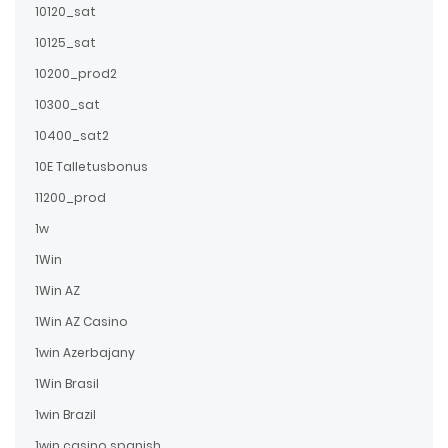
10120_sat
10125_sat
10200_prod2
10300_sat
10400_sat2
10E Talletusbonus
11200_prod
1w
1Win
1Win AZ
1Win AZ Casino
1win Azerbajany
1Win Brasil
1win Brazil
1win casino spanish