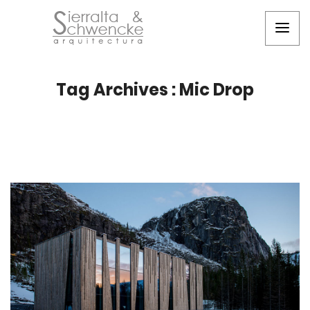
Tag Archives : Mic Drop