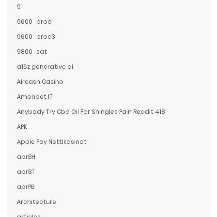
9
9600_prod
9600_prod3
9800_sat
a16z generative ai
Aircash Casino
Amonbet IT
Anybody Try Cbd Oil For Shingles Pain Reddit 418
APK
Apple Pay Nettikasinot
aprBH
aprBT
aprPB
Architecture
articles