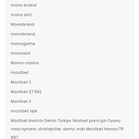
mono brand
mono slot
Monobrand
monobrend
monogame
monoslot
Monro-casino
mostbet
Mostbet 2
Mostbet 27 592
Mostbet 3
mostbet apk
Mostbet Aviator Demo Türkiye ️ Mosbet para için Oyunu
nasıl oynanır, stratejistler, demo, indir Mostbet Havacı TR
697