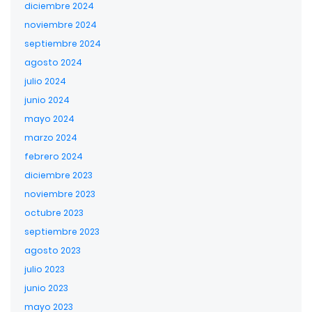
diciembre 2024
noviembre 2024
septiembre 2024
agosto 2024
julio 2024
junio 2024
mayo 2024
marzo 2024
febrero 2024
diciembre 2023
noviembre 2023
octubre 2023
septiembre 2023
agosto 2023
julio 2023
junio 2023
mayo 2023