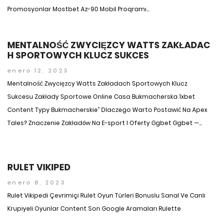
Promosyonlar Mostbet Az-90 Mobil Proqramı...
MENTALNOŚĆ ZWYCIĘZCY WATTS ZAKŁADAC
H SPORTOWYCH KLUCZ SUKCES
enero 12, 2023
Mentalność Zwycięzcy Watts Zakładach Sportowych Klucz
Sukcesu Zakłady Sportowe Online Casa Bukmacherska 1xbet
Content Typy Bukmacherskie” Dlaczego Warto Postawić Na Apex
Tales? Znaczenie Zakładów Na E-sport I Oferty Ggbet Ggbet —...
RULET VIKIPED
enero 8, 2023
Rulet Vikipedi Çevrimiçi Rulet Oyun Türleri Bonuslu Sanal Ve Canlı
Krupiyeli Oyunlar Content Son Google Aramaları Rulette