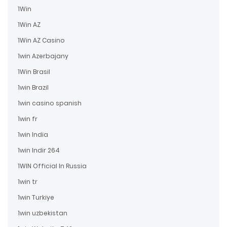
1Win
1Win AZ
1Win AZ Casino
1win Azerbajany
1Win Brasil
1win Brazil
1win casino spanish
1win fr
1win India
1win Indir 264
1WIN Official In Russia
1win tr
1win Turkiye
1win uzbekistan