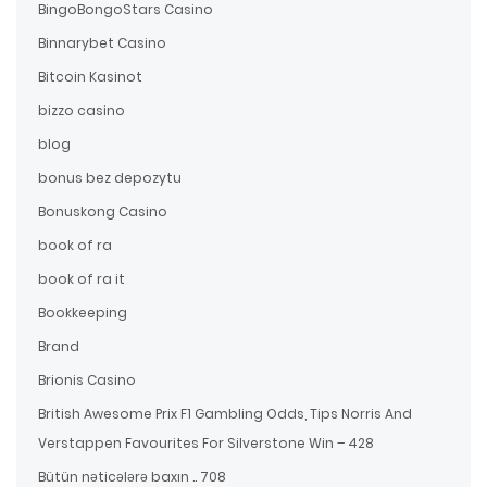
BingoBongoStars Casino
Binnarybet Casino
Bitcoin Kasinot
bizzo casino
blog
bonus bez depozytu
Bonuskong Casino
book of ra
book of ra it
Bookkeeping
Brand
Brionis Casino
British Awesome Prix F1 Gambling Odds, Tips Norris And
Verstappen Favourites For Silverstone Win – 428
Bütün nəticələrə baxın .. 708