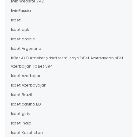
1win Website 742
1winRussia
1xbet
1xbet apk
1xbet arabic
1xbet Argentina
1xBet Az Bukmeker şirkəti rəsmi saytı 1xBet Azərbaycan, xBet
Azerbaijan, 1 x Bet 594
1xbet Azerbajan
1xbet Azerbaydjan
1xbet Brazil
1xbet casino BD
1xbet giriş
1xbet india
1xbet Kazahstan