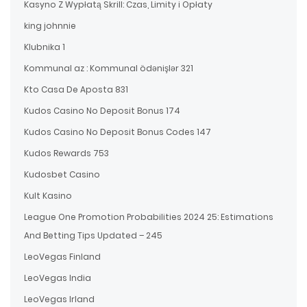
Kasyno Z Wypłatą Skrill: Czas, Limity i Opłaty
king johnnie
Klubnika 1
Kommunal az : Kommunal ödənişlər 321
Kto Casa De Aposta 831
Kudos Casino No Deposit Bonus 174
Kudos Casino No Deposit Bonus Codes 147
Kudos Rewards 753
Kudosbet Casino
Kult Kasino
League One Promotion Probabilities 2024 25: Estimations
And Betting Tips Updated – 245
LeoVegas Finland
LeoVegas India
LeoVegas Irland