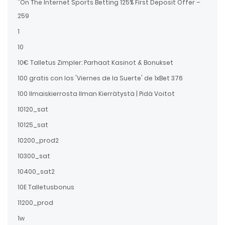
"On The Internet Sports Betting 125% First Deposit Offer –
259
1
10
10€ Talletus Zimpler: Parhaat Kasinot & Bonukset
100 gratis con los 'Viernes de la Suerte' de 1xBet 376
100 Ilmaiskierrosta Ilman Kierrätystä | Pidä Voitot
10120_sat
10125_sat
10200_prod2
10300_sat
10400_sat2
10E Talletusbonus
11200_prod
1w