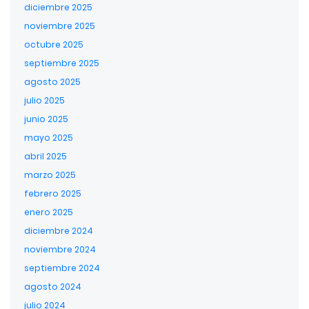
diciembre 2025
noviembre 2025
octubre 2025
septiembre 2025
agosto 2025
julio 2025
junio 2025
mayo 2025
abril 2025
marzo 2025
febrero 2025
enero 2025
diciembre 2024
noviembre 2024
septiembre 2024
agosto 2024
julio 2024