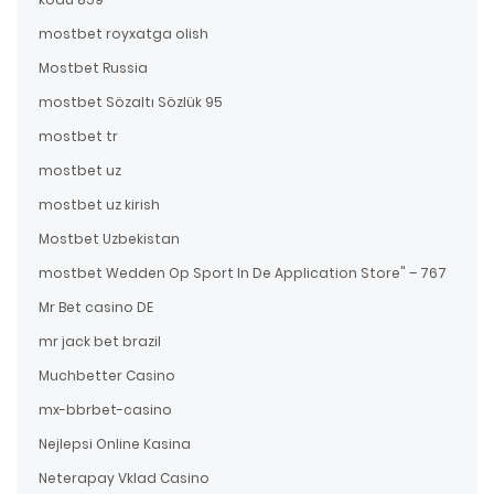
mostbet royxatga olish
Mostbet Russia
mostbet Sözaltı Sözlük 95
mostbet tr
mostbet uz
mostbet uz kirish
Mostbet Uzbekistan
‎mostbet Wedden Op Sport In De Application Store" – 767
Mr Bet casino DE
mr jack bet brazil
Muchbetter Casino
mx-bbrbet-casino
Nejlepsi Online Kasina
Neterapay Vklad Casino