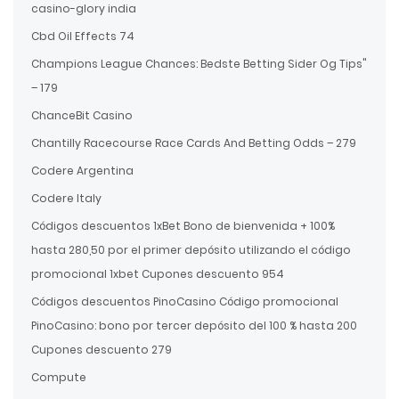
casino-glory india
Cbd Oil Effects 74
Champions League Chances: Bedste Betting Sider Og Tips"
– 179
ChanceBit Casino
Chantilly Racecourse Race Cards And Betting Odds – 279
Codere Argentina
Codere Italy
Códigos descuentos 1xBet Bono de bienvenida + 100%
hasta 280,50 por el primer depósito utilizando el código
promocional 1xbet Cupones descuento 954
Códigos descuentos PinoCasino Código promocional
PinoCasino: bono por tercer depósito del 100 % hasta 200
Cupones descuento 279
Compute