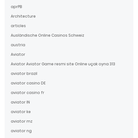
aprPB
Architecture
articles
Ausländische Online Casinos Schweiz
austria
Aviator
Aviator Aviator Game resmi site Online uçak oyna 313
aviator brazil
aviator casino DE
aviator casino fr
aviator IN
aviator ke
aviator mz
aviator ng