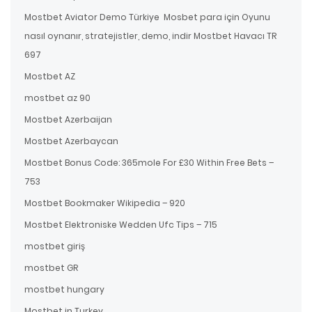
Mostbet Aviator Demo Türkiye ️ Mosbet para için Oyunu
nasıl oynanır, stratejistler, demo, indir Mostbet Havacı TR
697
Mostbet AZ
mostbet az 90
Mostbet Azerbaijan
Mostbet Azerbaycan
Mostbet Bonus Code: 365mole For £30 Within Free Bets –
753
Mostbet Bookmaker Wikipedia – 920
Mostbet Elektroniske Wedden Ufc Tips – 715
mostbet giriş
mostbet GR
mostbet hungary
Mostbet in Turkey