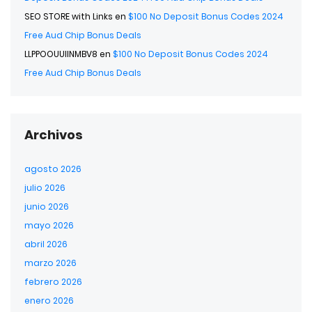
SEO STORE with Links
en
$100 No Deposit Bonus Codes 2024
Free Aud Chip Bonus Deals
LLPPOOUUIINMBV8
en
$100 No Deposit Bonus Codes 2024
Free Aud Chip Bonus Deals
Archivos
agosto 2026
julio 2026
junio 2026
mayo 2026
abril 2026
marzo 2026
febrero 2026
enero 2026