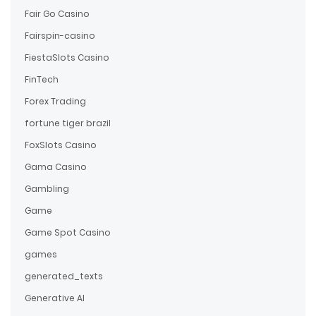
Fair Go Casino
Fairspin-casino
FiestaSlots Casino
FinTech
Forex Trading
fortune tiger brazil
FoxSlots Casino
Gama Casino
Gambling
Game
Game Spot Casino
games
generated_texts
Generative AI