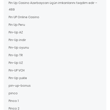
Pin Up Casino Azərbaycan üçün imkanlarını təqdim edir –
469
Pin UP Online Casino
Pin Up Peru
Pin-Up AZ
Pin-Up indir
Pin-Up oyunu
Pin-Up TR
Pin-Up UZ
Pin-UP VCH
Pin-Up yukle
pin-up-bonus
pinco
Pinco 1
Pinco 2