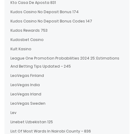
Kto Casa De Aposta 831
Kudos Casino No Deposit Bonus 174
Kudos Casino No Deposit Bonus Codes 147
Kudos Rewards 753
Kudosbet Casino
Kult Kasino
League One Promotion Probabilities 2024 25: Estimations
And Betting Tips Updated – 245
LeoVegas Finland
LeoVegas India
LeoVegas Irland
LeoVegas Sweden
Lev
Linebet Uzbekistan 125
List Of Most Wards In Nairobi County – 836