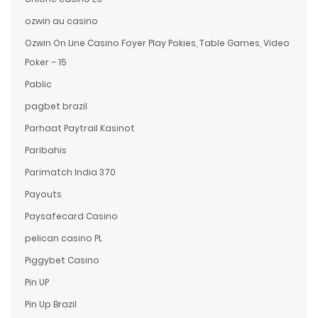
ozwin au casino
Ozwin On Line Casino Foyer Play Pokies, Table Games, Video
Poker – 15
Pablic
pagbet brazil
Parhaat Paytrail Kasinot
Paribahis
Parimatch India 370
Payouts
Paysafecard Casino
pelican casino PL
Piggybet Casino
Pin UP
Pin Up Brazil