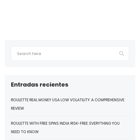
Entradas recientes
ROULETTE REAL MONEY USA LOW VOLATILITY: A COMPREHENSIVE
REVIEW
ROULETTE WITH FREE SPINS INDIA RISK-FREE: EVERYTHING YOU
NEED TO KNOW