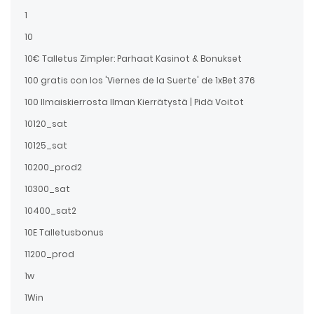
1
10
10€ Talletus Zimpler: Parhaat Kasinot & Bonukset
100 gratis con los 'Viernes de la Suerte' de 1xBet 376
100 Ilmaiskierrosta Ilman Kierrätystä | Pidä Voitot
10120_sat
10125_sat
10200_prod2
10300_sat
10400_sat2
10E Talletusbonus
11200_prod
1w
1Win