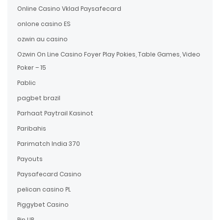
Online Casino Vklad Paysafecard
onlone casino ES
ozwin au casino
Ozwin On Line Casino Foyer Play Pokies, Table Games, Video
Poker – 15
Pablic
pagbet brazil
Parhaat Paytrail Kasinot
Paribahis
Parimatch India 370
Payouts
Paysafecard Casino
pelican casino PL
Piggybet Casino
Pin UP