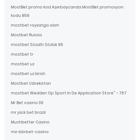
MostBet promo kod Azərbaycanda MostBet promosyon
kodu 859
mostbet royxatga olish
Mostbet Russia
mostbet Sözaltı Sözlük 95
mostbet tr
mostbet uz
mostbet uz kirish
Mostbet Uzbekistan
‎mostbet Wedden Op Sport In De Application Store" – 767
Mr Bet casino DE
mr jack bet brazil
Muchbetter Casino
mx-bbrbet-casino