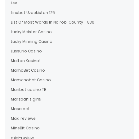
Lev
Linebet Uzbekistan 125
List Of Most Wards In Nairobi County – 836
Lucky Meister Casino
Lucky Minning Casino
Lussurio Casino
Maltan Kasinot
MamaBet Casino
Mamzinobet Casino
Maribet casino TR
Marsbahis giris
Masalbet
Maxi reviewe
MineBit Casino
mini-review