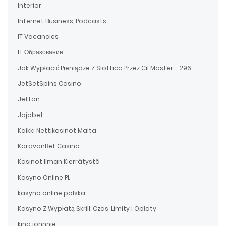
Interior
Internet Business, Podcasts
IT Vacancies
IT Образование
Jak Wypłacić Pieniądze Z Slottica Przez Cil Master – 296
JetSetSpins Casino
Jetton
Jojobet
Kaikki Nettikasinot Malta
KaravanBet Casino
Kasinot Ilman Kierrätystä
Kasyno Online PL
kasyno online polska
Kasyno Z Wypłatą Skrill: Czas, Limity i Opłaty
king johnnie