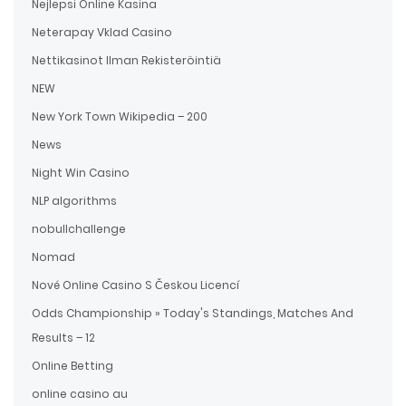
Nejlepsi Online Kasina
Neterapay Vklad Casino
Nettikasinot Ilman Rekisteröintiä
NEW
New York Town Wikipedia – 200
News
Night Win Casino
NLP algorithms
nobullchallenge
Nomad
Nové Online Casino S Českou Licencí
Odds Championship » Today's Standings, Matches And
Results – 12
Online Betting
online casino au