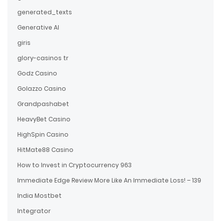
generated_texts
Generative AI
giris
glory-casinos tr
Godz Casino
Golazzo Casino
Grandpashabet
HeavyBet Casino
HighSpin Casino
HitMate88 Casino
How to Invest in Cryptocurrency 963
Immediate Edge Review More Like An Immediate Loss! – 139
India Mostbet
Integrator