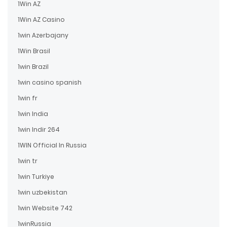
1Win AZ
1Win AZ Casino
1win Azerbajany
1Win Brasil
1win Brazil
1win casino spanish
1win fr
1win India
1win Indir 264
1WIN Official In Russia
1win tr
1win Turkiye
1win uzbekistan
1win Website 742
1winRussia