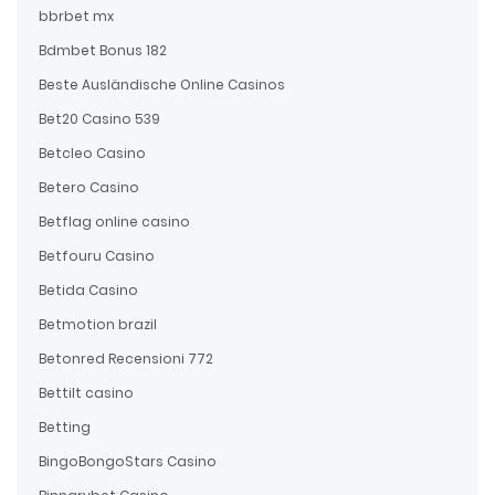
bbrbet mx
Bdmbet Bonus 182
Beste Ausländische Online Casinos
Bet20 Casino 539
Betcleo Casino
Betero Casino
Betflag online casino
Betfouru Casino
Betida Casino
Betmotion brazil
Betonred Recensioni 772
Bettilt casino
Betting
BingoBongoStars Casino