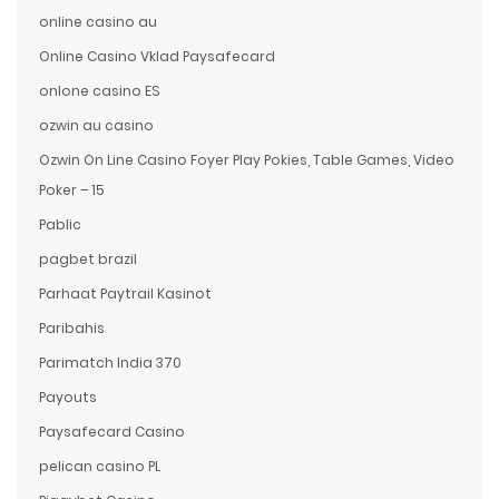
online casino au
Online Casino Vklad Paysafecard
onlone casino ES
ozwin au casino
Ozwin On Line Casino Foyer Play Pokies, Table Games, Video
Poker – 15
Pablic
pagbet brazil
Parhaat Paytrail Kasinot
Paribahis
Parimatch India 370
Payouts
Paysafecard Casino
pelican casino PL