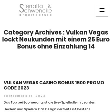
Category Archives : Vulkan Vegas
lockt Neukunden mit einem 25 Euro
Bonus ohne Einzahlung 14
VULKAN VEGAS CASINO BONUS 1500 PROMO
CODE 2023
septiembre 11, 2023
Das Top bei Boomerang ist die Live-Spielhalle mit echten
Dealern und Spielern. Das Design der Seite ist bestens