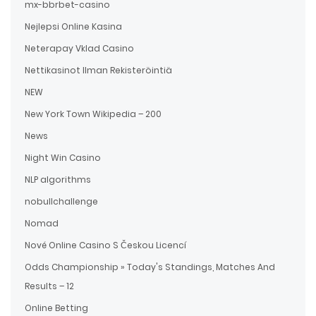
mx-bbrbet-casino
Nejlepsi Online Kasina
Neterapay Vklad Casino
Nettikasinot Ilman Rekisteröintiä
NEW
New York Town Wikipedia – 200
News
Night Win Casino
NLP algorithms
nobullchallenge
Nomad
Nové Online Casino S Českou Licencí
Odds Championship » Today's Standings, Matches And
Results – 12
Online Betting