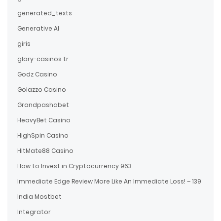
generated_texts
Generative AI
giris
glory-casinos tr
Godz Casino
Golazzo Casino
Grandpashabet
HeavyBet Casino
HighSpin Casino
HitMate88 Casino
How to Invest in Cryptocurrency 963
Immediate Edge Review More Like An Immediate Loss! – 139
India Mostbet
Integrator