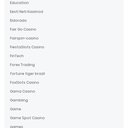
Education
Eesti Neti Kasiinod
Eldorado
Fair Go Casino
Fairspin-casino
FiestaSlots Casino
FinTech
Forex Trading
fortune tiger brazil
FoxSlots Casino
Gama Casino
Gambling
Game
Game Spot Casino
games