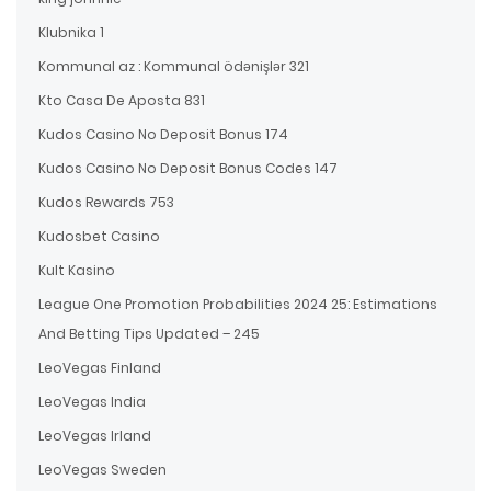
Klubnika 1
Kommunal az : Kommunal ödənişlər 321
Kto Casa De Aposta 831
Kudos Casino No Deposit Bonus 174
Kudos Casino No Deposit Bonus Codes 147
Kudos Rewards 753
Kudosbet Casino
Kult Kasino
League One Promotion Probabilities 2024 25: Estimations
And Betting Tips Updated – 245
LeoVegas Finland
LeoVegas India
LeoVegas Irland
LeoVegas Sweden