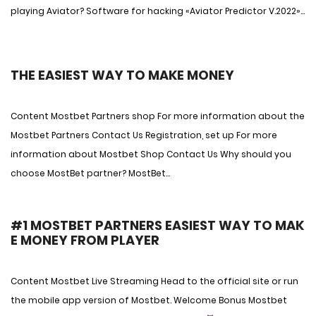
playing Aviator? Software for hacking «Aviator Predictor V.2022»...
THE EASIEST WAY TO MAKE MONEY
Content Mostbet Partners shop For more information about the
Mostbet Partners Contact Us Registration, set up For more
information about Mostbet Shop Contact Us Why should you
choose MostBet partner? MostBet...
#1 MOSTBET PARTNERS EASIEST WAY TO MAK
E MONEY FROM PLAYER
Content Mostbet Live Streaming Head to the official site or run
the mobile app version of Mostbet. Welcome Bonus Mostbet