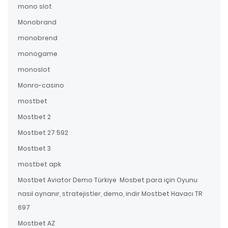
mono slot
Monobrand
monobrend
monogame
monoslot
Monro-casino
mostbet
Mostbet 2
Mostbet 27 592
Mostbet 3
mostbet apk
Mostbet Aviator Demo Türkiye ️ Mosbet para için Oyunu
nasıl oynanır, stratejistler, demo, indir Mostbet Havacı TR
697
Mostbet AZ