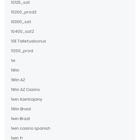
10125_sat
10200_prod2
10300_sat
10400_sat2
10E Talletusbonus
11200_prod
1w
1Win
1Win AZ
1Win AZ Casino
1win Azerbajany
1Win Brasil
1win Brazil
1win casino spanish
1win fr