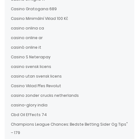
Casino Gratogana 689
Casino Minimální Vklad 100 Kč
casino onlina ca
casino online ar
casinò online it
Casino S Neterapay
casino svensk licens
casino utan svensk licens
Casino Vklad Přes Revolut
casino zonder crucks netherlands
casino-glory india
Cbd Oil Effects 74
Champions League Chances: Bedste Betting Sider Og Tips"
– 179