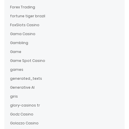
Forex Trading
fortune tiger brazil
FoxSlots Casino
Gama Casino
Gambling
Game
Game Spot Casino
games
generated_texts
Generative AI
giris
glory-casinos tr
Godz Casino
Golazzo Casino