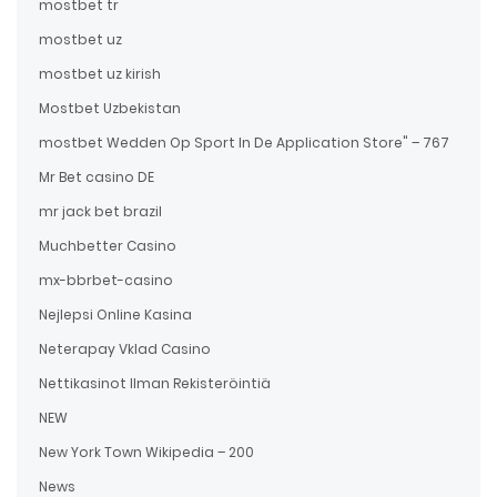
mostbet tr
mostbet uz
mostbet uz kirish
Mostbet Uzbekistan
‎mostbet Wedden Op Sport In De Application Store" – 767
Mr Bet casino DE
mr jack bet brazil
Muchbetter Casino
mx-bbrbet-casino
Nejlepsi Online Kasina
Neterapay Vklad Casino
Nettikasinot Ilman Rekisteröintiä
NEW
New York Town Wikipedia – 200
News