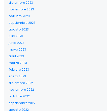
diciembre 2023
noviembre 2023
octubre 2023
septiembre 2023
agosto 2023
julio 2023
junio 2023
mayo 2023
abril 2023
marzo 2023
febrero 2023
enero 2023
diciembre 2022
noviembre 2022
octubre 2022
septiembre 2022
agosto 2022