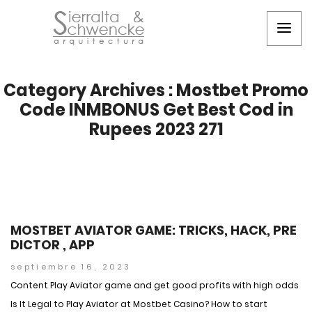
Category Archives : Mostbet Promo
Code INMBONUS Get Best Cod in
Rupees 2023 271
MOSTBET AVIATOR GAME: TRICKS, HACK, PRE
DICTOR , APP
septiembre 16, 2023
Content Play Aviator game and get good profits with high odds
Is It Legal to Play Aviator at Mostbet Casino? How to start