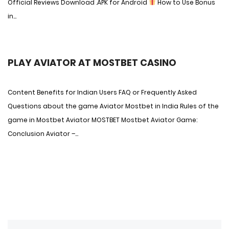
Official Reviews Download .APK for Android
How to Use Bonus
in...
PLAY AVIATOR AT MOSTBET CASINO
Content Benefits for Indian Users FAQ or Frequently Asked
Questions about the game Aviator Mostbet in India Rules of the
game in Mostbet Aviator MOSTBET Mostbet Aviator Game:
Conclusion Aviator –...