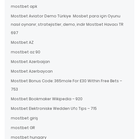
mostbet apk
Mostbet Aviator Demo Türkiye ️ Mosbet para için Oyunu
nasıl oynanır, stratejistler, demo, indir Mostbet Havacı TR
697
Mostbet AZ
mostbet az 90
Mostbet Azerbaijan
Mostbet Azerbaycan
Mostbet Bonus Code: 365mole For £30 Within Free Bets –
753
Mostbet Bookmaker Wikipedia – 920
Mostbet Elektroniske Wedden Ufc Tips – 715
mostbet giriş
mostbet GR
mostbet hungary