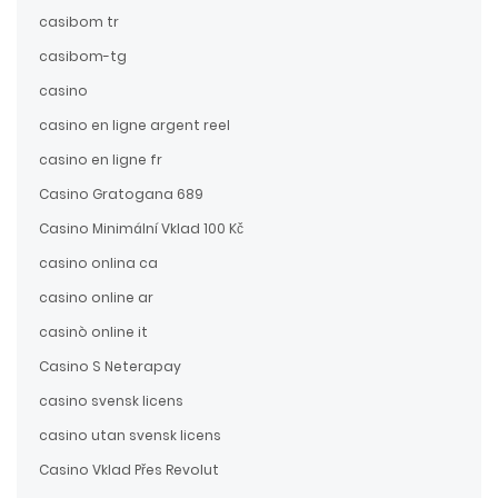
casibom tr
casibom-tg
casino
casino en ligne argent reel
casino en ligne fr
Casino Gratogana 689
Casino Minimální Vklad 100 Kč
casino onlina ca
casino online ar
casinò online it
Casino S Neterapay
casino svensk licens
casino utan svensk licens
Casino Vklad Přes Revolut