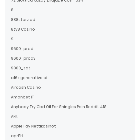
72 Slottica Każdy Znajdzie Coś – 534
8
888starz bd
8ty8 Casino
9
9600_prod
9600_prod3
9800_sat
a16z generative ai
Aircash Casino
Amonbet IT
Anybody Try Cbd Oil For Shingles Pain Reddit 418
APK
Apple Pay Nettikasinot
aprBH