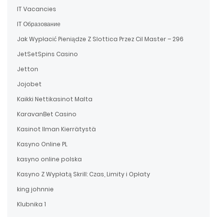
IT Vacancies
IT Образование
Jak Wypłacić Pieniądze Z Slottica Przez Cil Master – 296
JetSetSpins Casino
Jetton
Jojobet
Kaikki Nettikasinot Malta
KaravanBet Casino
Kasinot Ilman Kierrätystä
Kasyno Online PL
kasyno online polska
Kasyno Z Wypłatą Skrill: Czas, Limity i Opłaty
king johnnie
Klubnika 1