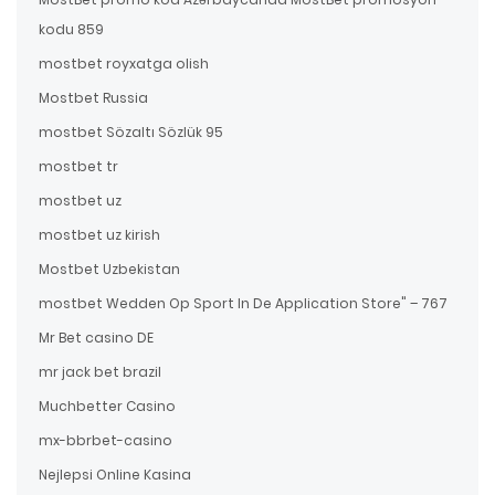
kodu 859
mostbet royxatga olish
Mostbet Russia
mostbet Sözaltı Sözlük 95
mostbet tr
mostbet uz
mostbet uz kirish
Mostbet Uzbekistan
‎mostbet Wedden Op Sport In De Application Store" – 767
Mr Bet casino DE
mr jack bet brazil
Muchbetter Casino
mx-bbrbet-casino
Nejlepsi Online Kasina