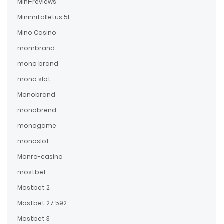
Mini-reviews
Minimitalletus 5E
Mino Casino
mombrand
mono brand
mono slot
Monobrand
monobrend
monogame
monoslot
Monro-casino
mostbet
Mostbet 2
Mostbet 27 592
Mostbet 3