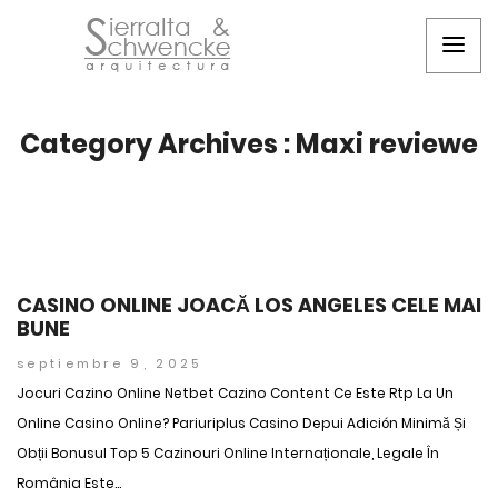
Category Archives : Maxi reviewe
CASINO ONLINE JOACĂ LOS ANGELES CELE MAI
BUNE
septiembre 9, 2025
Jocuri Cazino Online Netbet Cazino Content Ce Este Rtp La Un
Online Casino Online? Pariuriplus Casino Depui Adición Minimă Și
Obții Bonusul Top 5 Cazinouri Online Internaționale, Legale În
România Este...