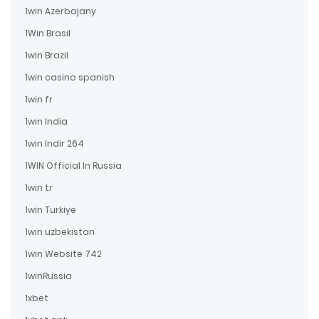
1win Azerbajany
1Win Brasil
1win Brazil
1win casino spanish
1win fr
1win India
1win Indir 264
1WIN Official In Russia
1win tr
1win Turkiye
1win uzbekistan
1win Website 742
1winRussia
1xbet