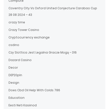
Compute
Coventry City Vs Oxford United Conjecture Carabao Cup
28 08 2024 – 43
crazy time
Crazy Tower Сasino
Cryptocurrency exchange
csdino
Czy Slottica Jest Legalna Gracze Mogą – 316
Dazard Casino
Decor
DEP20pln
Design
Does Cbd Oil Help With Colds 786
Education
Eesti Neti Kasiinod