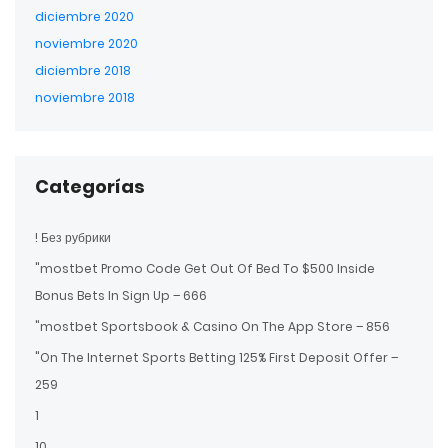
diciembre 2020
noviembre 2020
diciembre 2018
noviembre 2018
Categorías
! Без рубрики
"mostbet Promo Code Get Out Of Bed To $500 Inside
Bonus Bets In Sign Up – 666
"‎mostbet Sportsbook & Casino On The App Store – 856
"On The Internet Sports Betting 125% First Deposit Offer –
259
1
10