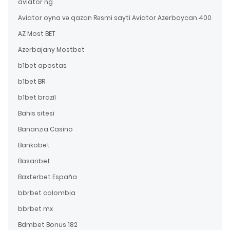
aviator ng
Aviator oyna və qazan Rəsmi sayti Aviator Azerbaycan 400
AZ Most BET
Azerbajany Mostbet
b1bet apostas
b1bet BR
b1bet brazil
Bahis sitesi
Bananzia Casino
Bankobet
Basaribet
Baxterbet España
bbrbet colombia
bbrbet mx
Bdmbet Bonus 182