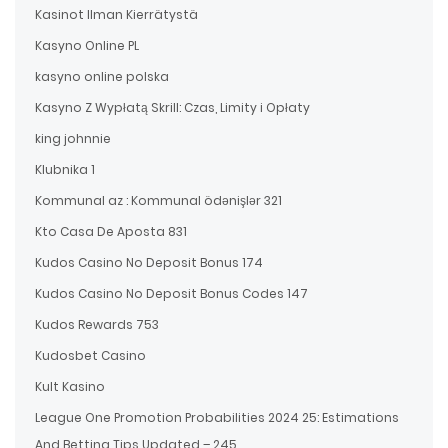
Kasinot Ilman Kierrätystä
Kasyno Online PL
kasyno online polska
Kasyno Z Wypłatą Skrill: Czas, Limity i Opłaty
king johnnie
Klubnika 1
Kommunal az : Kommunal ödənişlər 321
Kto Casa De Aposta 831
Kudos Casino No Deposit Bonus 174
Kudos Casino No Deposit Bonus Codes 147
Kudos Rewards 753
Kudosbet Casino
Kult Kasino
League One Promotion Probabilities 2024 25: Estimations
And Betting Tips Updated – 245