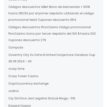
Códigos descuentos 1xBet Bono de bienvenida + 100%
hasta 280,50 por el primer depósito utilizando el código
promocional 1xbet Cupones descuento 954
Códigos descuentos PinoCasino Código promocional
PinoCasino: bono por tercer depósito del 100 % hasta 200
Cupones descuento 279
Compute
Coventry City Vs Oxford United Conjecture Carabao Cup
28 08 2024 – 43
crazy time
Crazy Tower Сasino
Cryptocurrency exchange
csdino
Czy Slottica Jest Legalna Gracze Mogą – 316
Dazard Casino