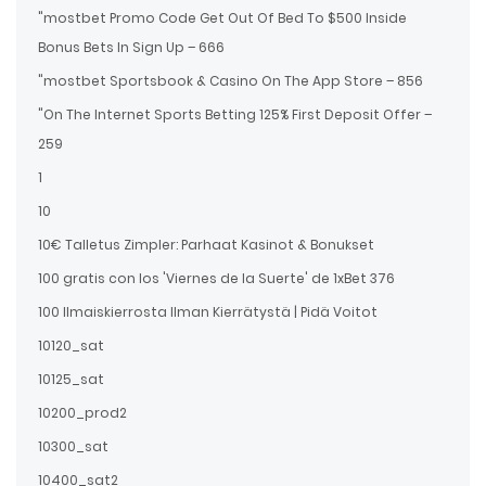
"mostbet Promo Code Get Out Of Bed To $500 Inside
Bonus Bets In Sign Up – 666
"‎mostbet Sportsbook & Casino On The App Store – 856
"On The Internet Sports Betting 125% First Deposit Offer –
259
1
10
10€ Talletus Zimpler: Parhaat Kasinot & Bonukset
100 gratis con los 'Viernes de la Suerte' de 1xBet 376
100 Ilmaiskierrosta Ilman Kierrätystä | Pidä Voitot
10120_sat
10125_sat
10200_prod2
10300_sat
10400_sat2