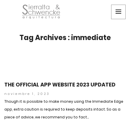
Tag Archives : immediate
THE OFFICIAL APP WEBSITE 2023 UPDATED
noviembre 1, 2023
Though it is possible to make money using the Immediate Edge
app, extra caution is required to keep deposits intact. So as a
piece of advice, we recommend you to fact...