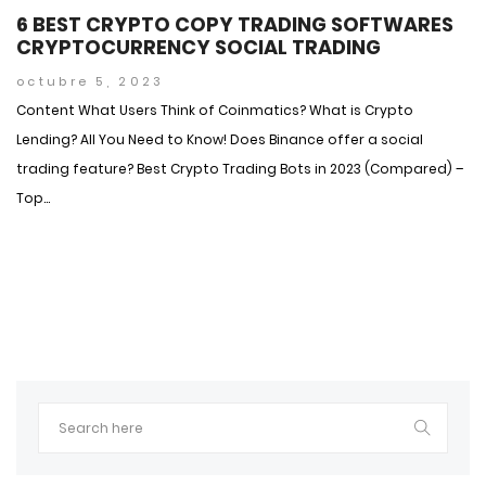
6 BEST CRYPTO COPY TRADING SOFTWARES
CRYPTOCURRENCY SOCIAL TRADING
octubre 5, 2023
Content What Users Think of Coinmatics? What is Crypto
Lending? All You Need to Know! Does Binance offer a social
trading feature? Best Crypto Trading Bots in 2023 (Compared) –
Top...