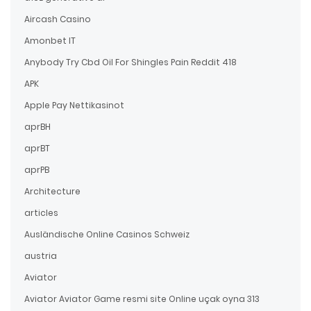
Aircash Casino
Amonbet IT
Anybody Try Cbd Oil For Shingles Pain Reddit 418
APK
Apple Pay Nettikasinot
aprBH
aprBT
aprPB
Architecture
articles
Ausländische Online Casinos Schweiz
austria
Aviator
Aviator Aviator Game resmi site Online uçak oyna 313