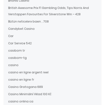
Brionis Casino
British Awesome Prix F1 Gambling Odds, Tips Norris And
Verstappen Favourites For Silverstone Win – 428
Bütün nəticələrə baxın .. 708
Candybet Casino
Car
Car Service 542
casibom tr
casibom-tg
casino
casino en ligne argent reel
casino en ligne fr
Casino Gratogana 689
Casino Minimální Vklad 100 Kč
casino onlina ca