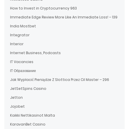
How to Invest in Cryptocurrency 963
Immediate Edge Review More Like An Immediate Loss! – 139
India Mostbet
Integrator
Interior
Internet Business, Podcasts
IT Vacancies
IT Образование
Jak Wypłacić Pieniądze Z Slottica Przez Cil Master – 296
JetSetSpins Casino
Jetton
Jojobet
Kaikki Nettikasinot Malta
KaravanBet Casino