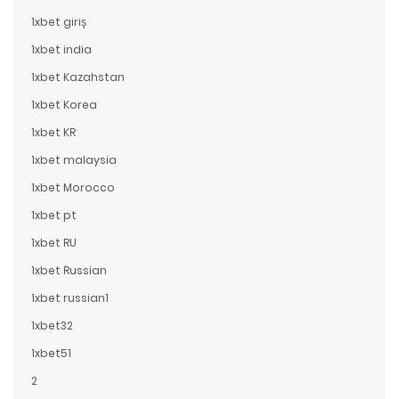
1xbet giriş
1xbet india
1xbet Kazahstan
1xbet Korea
1xbet KR
1xbet malaysia
1xbet Morocco
1xbet pt
1xbet RU
1xbet Russian
1xbet russian1
1xbet32
1xbet51
2