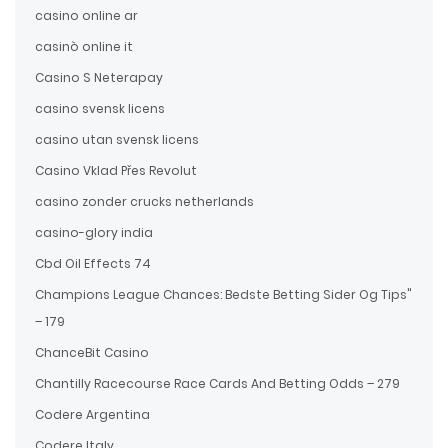
casino online ar
casinò online it
Casino S Neterapay
casino svensk licens
casino utan svensk licens
Casino Vklad Přes Revolut
casino zonder crucks netherlands
casino-glory india
Cbd Oil Effects 74
Champions League Chances: Bedste Betting Sider Og Tips"
– 179
ChanceBit Casino
Chantilly Racecourse Race Cards And Betting Odds – 279
Codere Argentina
Codere Italy