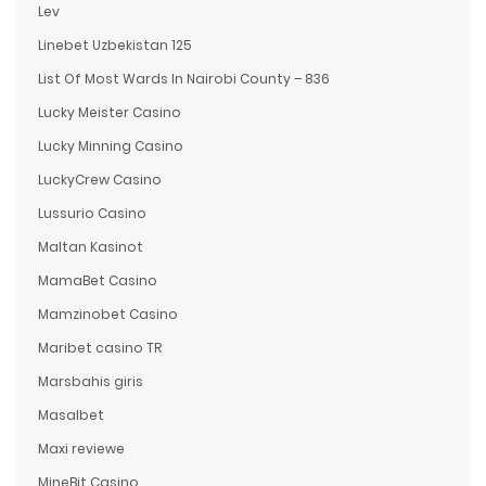
Lev
Linebet Uzbekistan 125
List Of Most Wards In Nairobi County – 836
Lucky Meister Casino
Lucky Minning Casino
LuckyCrew Casino
Lussurio Casino
Maltan Kasinot
MamaBet Casino
Mamzinobet Casino
Maribet casino TR
Marsbahis giris
Masalbet
Maxi reviewe
MineBit Casino