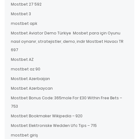
Mostbet 27 592
Mostbet 3
mostbet apk
Mostbet Aviator Demo Türkiye ️ Mosbet para için Oyunu
nasıl oynanır, stratejistler, demo, indir Mostbet Havacı TR
697
Mostbet AZ
mostbet az 90
Mostbet Azerbaijan
Mostbet Azerbaycan
Mostbet Bonus Code: 365mole For £30 Within Free Bets –
753
Mostbet Bookmaker Wikipedia – 920
Mostbet Elektroniske Wedden Ufc Tips – 715
mostbet giriş