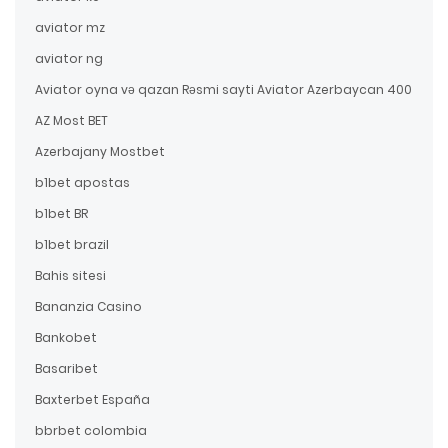
aviator mz
aviator ng
Aviator oyna və qazan Rəsmi sayti Aviator Azerbaycan 400
AZ Most BET
Azerbajany Mostbet
b1bet apostas
b1bet BR
b1bet brazil
Bahis sitesi
Bananzia Casino
Bankobet
Basaribet
Baxterbet España
bbrbet colombia