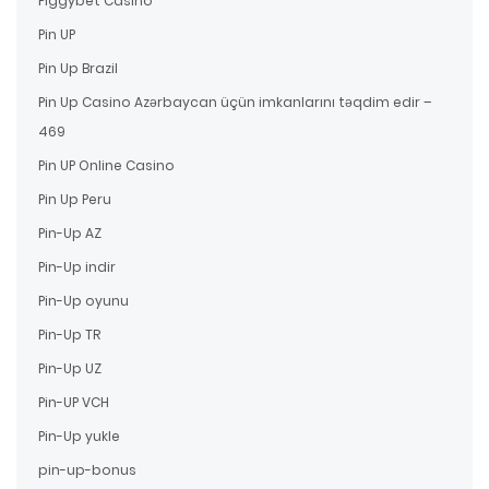
Piggybet Casino
Pin UP
Pin Up Brazil
Pin Up Casino Azərbaycan üçün imkanlarını təqdim edir –
469
Pin UP Online Casino
Pin Up Peru
Pin-Up AZ
Pin-Up indir
Pin-Up oyunu
Pin-Up TR
Pin-Up UZ
Pin-UP VCH
Pin-Up yukle
pin-up-bonus