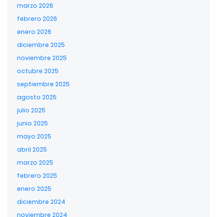
marzo 2026
febrero 2026
enero 2026
diciembre 2025
noviembre 2025
octubre 2025
septiembre 2025
agosto 2025
julio 2025
junio 2025
mayo 2025
abril 2025
marzo 2025
febrero 2025
enero 2025
diciembre 2024
noviembre 2024