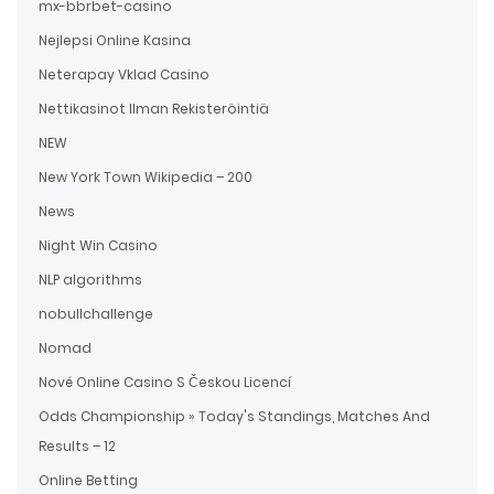
mx-bbrbet-casino
Nejlepsi Online Kasina
Neterapay Vklad Casino
Nettikasinot Ilman Rekisteröintiä
NEW
New York Town Wikipedia – 200
News
Night Win Casino
NLP algorithms
nobullchallenge
Nomad
Nové Online Casino S Českou Licencí
Odds Championship » Today's Standings, Matches And
Results – 12
Online Betting