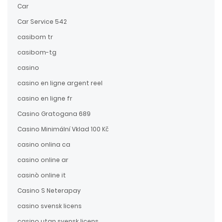
Car
Car Service 542
casibom tr
casibom-tg
casino
casino en ligne argent reel
casino en ligne fr
Casino Gratogana 689
Casino Minimální Vklad 100 Kč
casino onlina ca
casino online ar
casinò online it
Casino S Neterapay
casino svensk licens
casino utan svensk licens