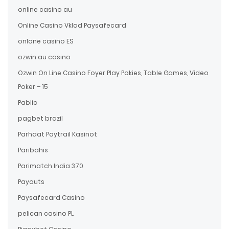
online casino au
Online Casino Vklad Paysafecard
onlone casino ES
ozwin au casino
Ozwin On Line Casino Foyer Play Pokies, Table Games, Video
Poker – 15
Pablic
pagbet brazil
Parhaat Paytrail Kasinot
Paribahis
Parimatch India 370
Payouts
Paysafecard Casino
pelican casino PL