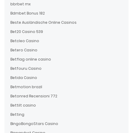
bbrbet mx
Bdmbet Bonus 182
Beste Ausländische Online Casinos
Bet20 Casino 539
Betcleo Casino
Betero Casino
Betflag online casino
Betfouru Casino
Betida Casino
Betmotion brazil
Betonred Recensioni 772
Bettilt casino
Betting
BingoBongoStars Casino
Binnarybet Casino