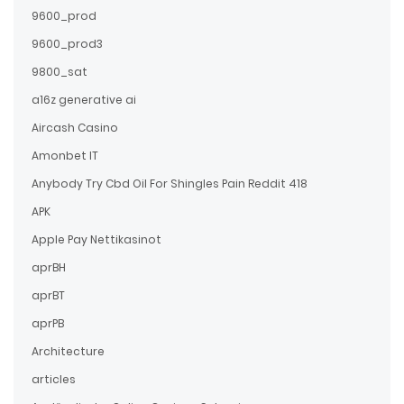
9600_prod
9600_prod3
9800_sat
a16z generative ai
Aircash Casino
Amonbet IT
Anybody Try Cbd Oil For Shingles Pain Reddit 418
APK
Apple Pay Nettikasinot
aprBH
aprBT
aprPB
Architecture
articles