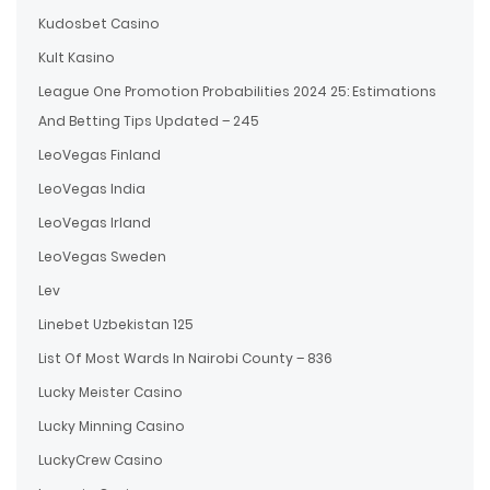
Kudosbet Casino
Kult Kasino
League One Promotion Probabilities 2024 25: Estimations
And Betting Tips Updated – 245
LeoVegas Finland
LeoVegas India
LeoVegas Irland
LeoVegas Sweden
Lev
Linebet Uzbekistan 125
List Of Most Wards In Nairobi County – 836
Lucky Meister Casino
Lucky Minning Casino
LuckyCrew Casino