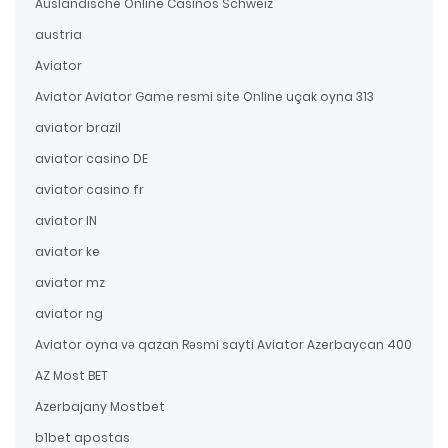
Ausländische Online Casinos Schweiz
austria
Aviator
Aviator Aviator Game resmi site Online uçak oyna 313
aviator brazil
aviator casino DE
aviator casino fr
aviator IN
aviator ke
aviator mz
aviator ng
Aviator oyna və qazan Rəsmi sayti Aviator Azerbaycan 400
AZ Most BET
Azerbajany Mostbet
b1bet apostas