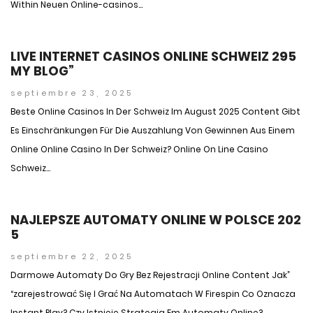
Within Neuen Online-casinos...
LIVE INTERNET CASINOS ONLINE SCHWEIZ 295
MY BLOG”
septiembre 23, 2025
Beste Online Casinos In Der Schweiz Im August 2025 Content Gibt
Es Einschränkungen Für Die Auszahlung Von Gewinnen Aus Einem
Online Online Casino In Der Schweiz? Online On Line Casino
Schweiz...
NAJLEPSZE AUTOMATY ONLINE W POLSCE 202
5
septiembre 22, 2025
Darmowe Automaty Do Gry Bez Rejestracji Online Content Jak”
“zarejestrować Się I Grać Na Automatach W Firespin Co Oznacza
Instant Play? Czy Istnieje Strategia Em Automaty Online?