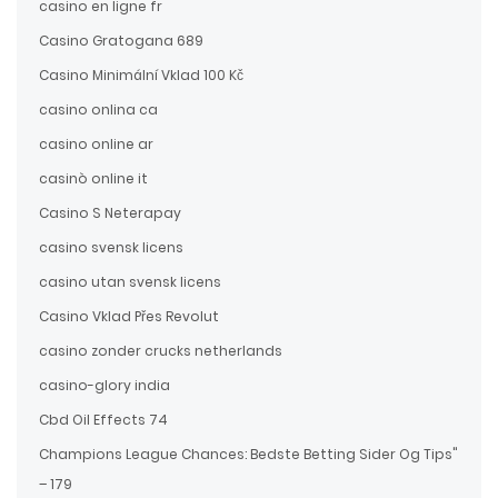
casino en ligne fr
Casino Gratogana 689
Casino Minimální Vklad 100 Kč
casino onlina ca
casino online ar
casinò online it
Casino S Neterapay
casino svensk licens
casino utan svensk licens
Casino Vklad Přes Revolut
casino zonder crucks netherlands
casino-glory india
Cbd Oil Effects 74
Champions League Chances: Bedste Betting Sider Og Tips"
– 179