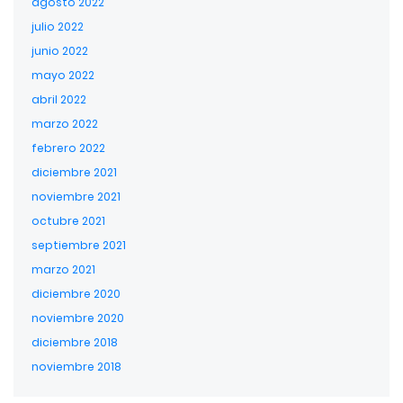
agosto 2022
julio 2022
junio 2022
mayo 2022
abril 2022
marzo 2022
febrero 2022
diciembre 2021
noviembre 2021
octubre 2021
septiembre 2021
marzo 2021
diciembre 2020
noviembre 2020
diciembre 2018
noviembre 2018