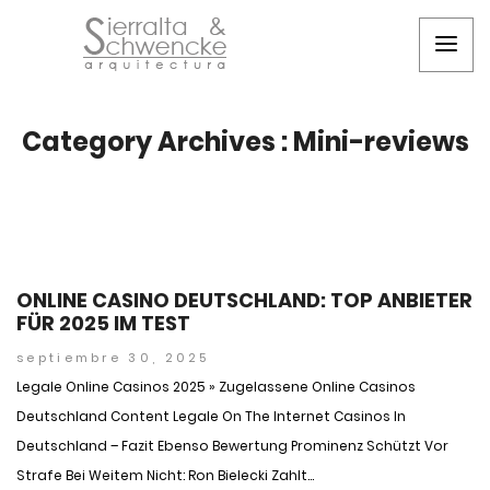
Category Archives : Mini-reviews
ONLINE CASINO DEUTSCHLAND: TOP ANBIETER
FÜR 2025 IM TEST
septiembre 30, 2025
Legale Online Casinos 2025 » Zugelassene Online Casinos
Deutschland Content Legale On The Internet Casinos In
Deutschland – Fazit Ebenso Bewertung Prominenz Schützt Vor
Strafe Bei Weitem Nicht: Ron Bielecki Zahlt...