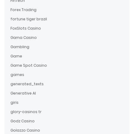
FinTech
Forex Trading
fortune tiger brazil
FoxSlots Casino
Gama Casino
Gambling
Game
Game Spot Casino
games
generated_texts
Generative AI
giris
glory-casinos tr
Godz Casino
Golazzo Casino