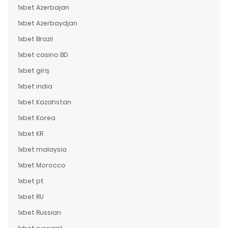
1xbet Azerbajan
1xbet Azerbaydjan
1xbet Brazil
1xbet casino BD
1xbet giriş
1xbet india
1xbet Kazahstan
1xbet Korea
1xbet KR
1xbet malaysia
1xbet Morocco
1xbet pt
1xbet RU
1xbet Russian