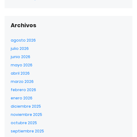
Archivos
agosto 2026
julio 2026
junio 2026
mayo 2026
abril 2026
marzo 2026
febrero 2026
enero 2026
diciembre 2025
noviembre 2025
octubre 2025
septiembre 2025