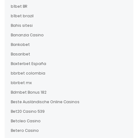
b1bet BR
b1bet brazil
Bahis sitesi
Bananzia Casino
Bankobet
Basaribet
Baxterbet España
bbrbet colombia
bbrbet mx
Bdmbet Bonus 182
Beste Ausländische Online Casinos
Bet20 Casino 539
Betcleo Casino
Betero Casino