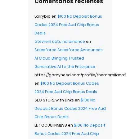
Comentarios recientes
Larrybib
en
$100 No Deposit Bonus
Codes 2024 Free Aud Chip Bonus
Deals
otevrení úctu na binance
en
Salesforce Salesforce Announces
AI Cloud Bringing Trusted
Generative AI to the Enterprise
https://gomyneed.com/profile/theronmilano2
en
$100 No Deposit Bonus Codes
2024 Free Aud Chip Bonus Deals
SEO STORE with Links
en
$100 No
Deposit Bonus Codes 2024 Free Aud
Chip Bonus Deals
LLPPOOUUIINMBV8
en
$100 No Deposit
Bonus Codes 2024 Free Aud Chip