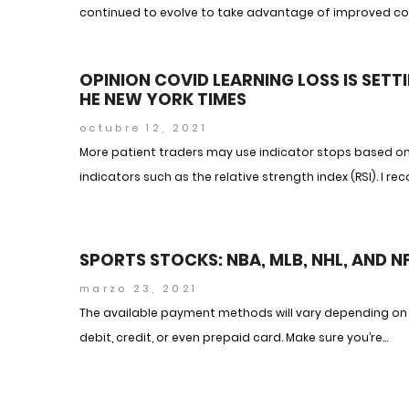
continued to evolve to take advantage of improved co
OPINION COVID LEARNING LOSS IS SET
HE NEW YORK TIMES
octubre 12, 2021
More patient traders may use indicator stops based on 
indicators such as the relative strength index (RSI). I r
SPORTS STOCKS: NBA, MLB, NHL, AND N
marzo 23, 2021
The available payment methods will vary depending on th
debit, credit, or even prepaid card. Make sure you’re...