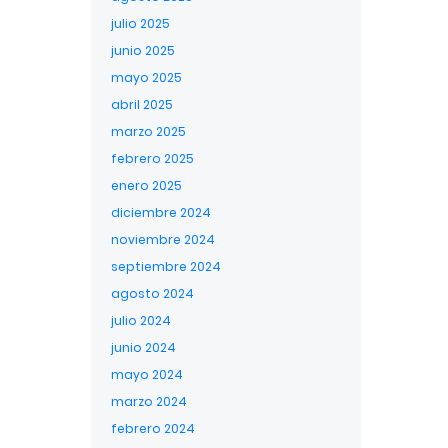
julio 2025
junio 2025
mayo 2025
abril 2025
marzo 2025
febrero 2025
enero 2025
diciembre 2024
noviembre 2024
septiembre 2024
agosto 2024
julio 2024
junio 2024
mayo 2024
marzo 2024
febrero 2024