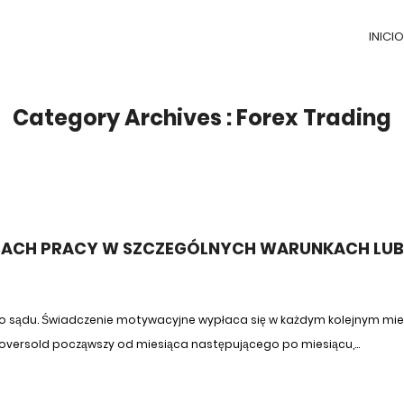
INICIO
Category Archives : Forex Trading
SACH PRACY W SZCZEGÓLNYCH WARUNKACH LUB
do sądu. Świadczenie motywacyjne wypłaca się w każdym kolejnym mie
ry oversold począwszy od miesiąca następującego po miesiącu,...