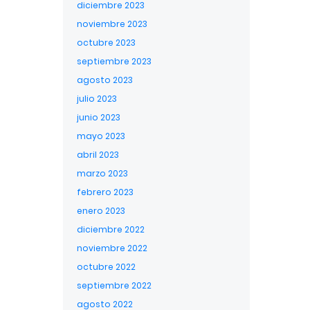
diciembre 2023
noviembre 2023
octubre 2023
septiembre 2023
agosto 2023
julio 2023
junio 2023
mayo 2023
abril 2023
marzo 2023
febrero 2023
enero 2023
diciembre 2022
noviembre 2022
octubre 2022
septiembre 2022
agosto 2022