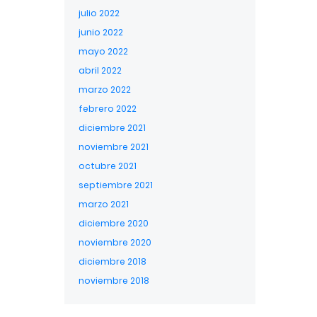
julio 2022
junio 2022
mayo 2022
abril 2022
marzo 2022
febrero 2022
diciembre 2021
noviembre 2021
octubre 2021
septiembre 2021
marzo 2021
diciembre 2020
noviembre 2020
diciembre 2018
noviembre 2018