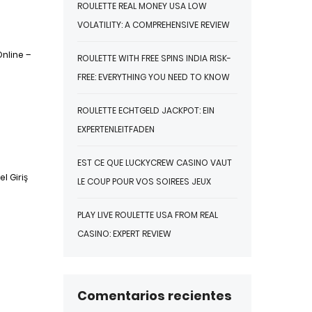
ROULETTE REAL MONEY USA LOW
VOLATILITY: A COMPREHENSIVE REVIEW
Online –
ROULETTE WITH FREE SPINS INDIA RISK-
FREE: EVERYTHING YOU NEED TO KNOW
ROULETTE ECHTGELD JACKPOT: EIN
EXPERTENLEITFADEN
EST CE QUE LUCKYCREW CASINO VAUT
l Giriş
LE COUP POUR VOS SOIREES JEUX
PLAY LIVE ROULETTE USA FROM REAL
CASINO: EXPERT REVIEW
Comentarios recientes