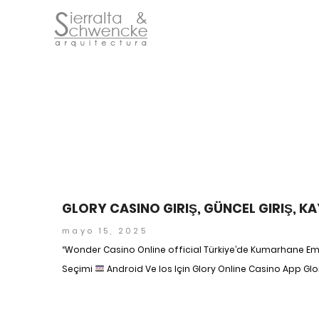
GLORY CASINO GIRIŞ, GÜNCEL GIRIŞ, 
mayo 15, 2025
“Wonder Casino Online
official Türkiye’de Kumarhane E
Seçimi
Android Ve Ios Için Glory Online Casino App Glory