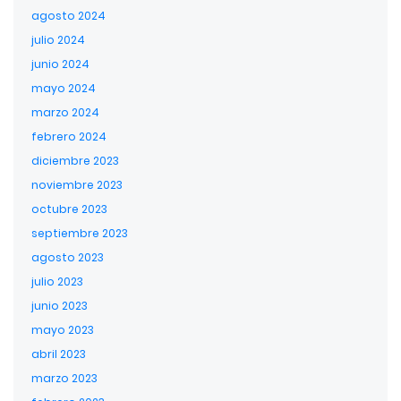
agosto 2024
julio 2024
junio 2024
mayo 2024
marzo 2024
febrero 2024
diciembre 2023
noviembre 2023
octubre 2023
septiembre 2023
agosto 2023
julio 2023
junio 2023
mayo 2023
abril 2023
marzo 2023