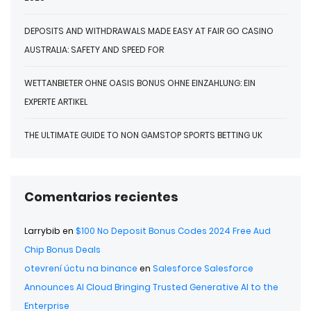
DEPOSITS AND WITHDRAWALS MADE EASY AT FAIR GO CASINO
AUSTRALIA: SAFETY AND SPEED FOR
WETTANBIETER OHNE OASIS BONUS OHNE EINZAHLUNG: EIN
EXPERTE ARTIKEL
THE ULTIMATE GUIDE TO NON GAMSTOP SPORTS BETTING UK
Comentarios recientes
Larrybib
en
$100 No Deposit Bonus Codes 2024 Free Aud
Chip Bonus Deals
otevrení úctu na binance
en
Salesforce Salesforce
Announces AI Cloud Bringing Trusted Generative AI to the
Enterprise