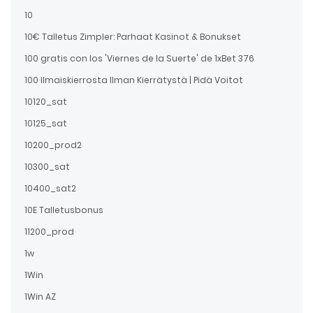
10
10€ Talletus Zimpler: Parhaat Kasinot & Bonukset
100 gratis con los 'Viernes de la Suerte' de 1xBet 376
100 Ilmaiskierrosta Ilman Kierrätystä | Pidä Voitot
10120_sat
10125_sat
10200_prod2
10300_sat
10400_sat2
10E Talletusbonus
11200_prod
1w
1Win
1Win AZ