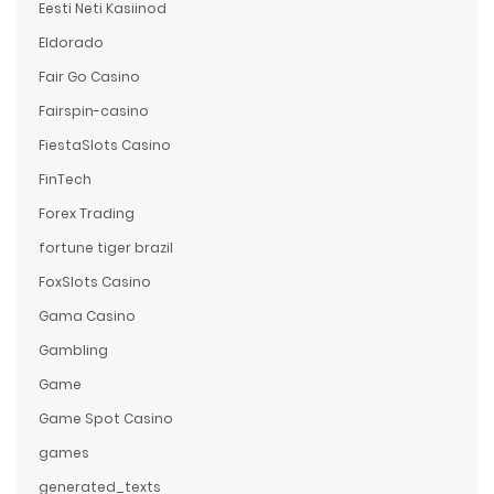
Eesti Neti Kasiinod
Eldorado
Fair Go Casino
Fairspin-casino
FiestaSlots Casino
FinTech
Forex Trading
fortune tiger brazil
FoxSlots Casino
Gama Casino
Gambling
Game
Game Spot Casino
games
generated_texts