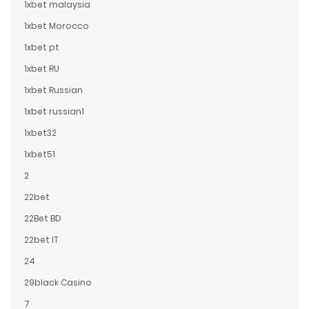
1xbet malaysia
1xbet Morocco
1xbet pt
1xbet RU
1xbet Russian
1xbet russian1
1xbet32
1xbet51
2
22bet
22Bet BD
22bet IT
24
29black Casino
7