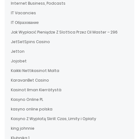
Internet Business, Podcasts
IT Vacancies
IT Образование
Jak Wypłacić Pieniądze Z Slottica Przez Cil Master – 296
JetSetSpins Casino
Jetton
Jojobet
Kaikki Nettikasinot Malta
KaravanBet Casino
Kasinot Ilman Kierrätystä
Kasyno Online PL
kasyno online polska
Kasyno Z Wypłatą Skrill: Czas, Limity i Opłaty
king johnnie
Klubnika 1