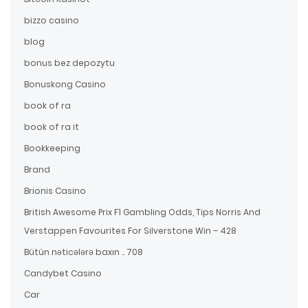
bizzo casino
blog
bonus bez depozytu
Bonuskong Casino
book of ra
book of ra it
Bookkeeping
Brand
Brionis Casino
British Awesome Prix F1 Gambling Odds, Tips Norris And
Verstappen Favourites For Silverstone Win – 428
Bütün nəticələrə baxın .. 708
Candybet Casino
Car