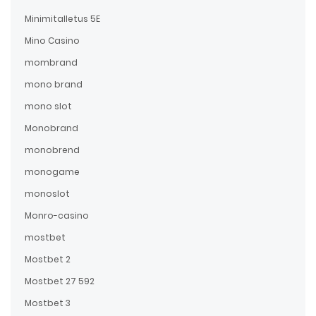
Minimitalletus 5E
Mino Casino
mombrand
mono brand
mono slot
Monobrand
monobrend
monogame
monoslot
Monro-casino
mostbet
Mostbet 2
Mostbet 27 592
Mostbet 3