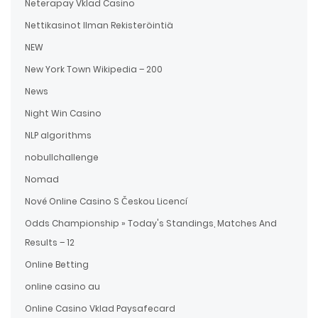
Neterapay Vklad Casino
Nettikasinot Ilman Rekisteröintiä
NEW
New York Town Wikipedia – 200
News
Night Win Casino
NLP algorithms
nobullchallenge
Nomad
Nové Online Casino S Českou Licencí
Odds Championship » Today's Standings, Matches And
Results – 12
Online Betting
online casino au
Online Casino Vklad Paysafecard