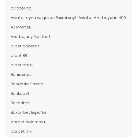
aviator ng
Aviator oyna və qazan Rəsmi sayti Aviator Azerbaycan 400
AZ Most BET
Azerbajany Mostbet
b1bet apostas
b1bet BR
b1bet brazil
Bahis sitesi
Bananzia Casino
Bankobet
Basaribet
Baxterbet España
bbrbet colombia
bbrbet mx