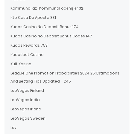
Kommunal az : Kommunal ödənişlər 321
Kto Casa De Aposta 831
Kudos Casino No Deposit Bonus 174
Kudos Casino No Deposit Bonus Codes 147
Kudos Rewards 753
Kudosbet Casino
Kult Kasino
League One Promotion Probabilities 2024 25: Estimations
And Betting Tips Updated – 245
LeoVegas Finland
LeoVegas India
LeoVegas Irland
LeoVegas Sweden
Lev