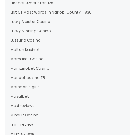
Linebet Uzbekistan 125
List Of Most Wards In Nairobi County – 836
Lucky Meister Casino
Lucky Minning Casino
Lussurio Casino
Maltan Kasinot
MamaBet Casino
Mamzinobet Casino
Maribet casino TR
Marsbahis giris
Masalbet
Maxi reviewe
MineBit Casino
mini-review
Mini-reviews