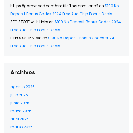
https://gomyneed.com/profile/theronmilano2
en
$100 No
Deposit Bonus Codes 2024 Free Aud Chip Bonus Deals
SEO STORE with Links
en
$100 No Deposit Bonus Codes 2024
Free Aud Chip Bonus Deals
LLPPOOUUIINMBV8
en
$100 No Deposit Bonus Codes 2024
Free Aud Chip Bonus Deals
Archivos
agosto 2026
julio 2026
junio 2026
mayo 2026
abril 2026
marzo 2026