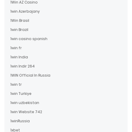
1Win AZ Casino
1win Azerbajany
1Win Brasil
1win Brazil
1win casino spanish
1win fr
1win India
1win Indir 264
1WIN Official In Russia
1win tr
1win Turkiye
1win uzbekistan
1win Website 742
1winRussia
1xbet