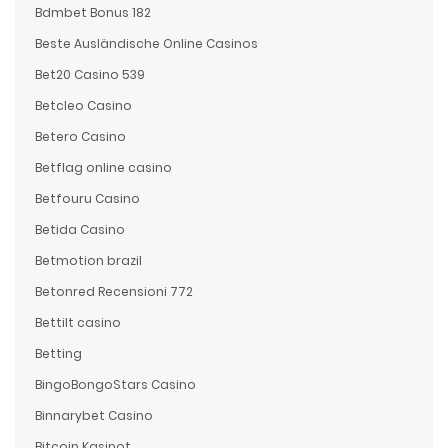
Bdmbet Bonus 182
Beste Ausländische Online Casinos
Bet20 Casino 539
Betcleo Casino
Betero Casino
Betflag online casino
Betfouru Casino
Betida Casino
Betmotion brazil
Betonred Recensioni 772
Bettilt casino
Betting
BingoBongoStars Casino
Binnarybet Casino
Bitcoin Kasinot