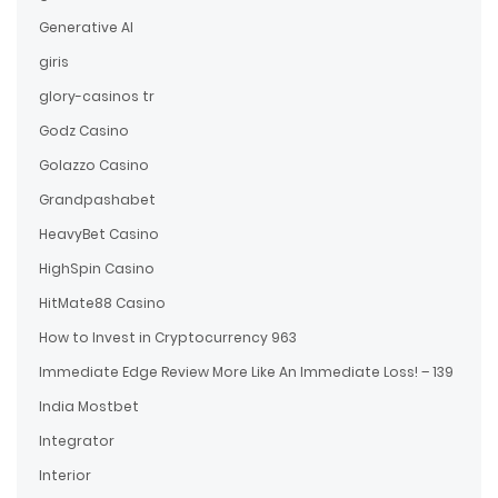
Generative AI
giris
glory-casinos tr
Godz Casino
Golazzo Casino
Grandpashabet
HeavyBet Casino
HighSpin Casino
HitMate88 Casino
How to Invest in Cryptocurrency 963
Immediate Edge Review More Like An Immediate Loss! – 139
India Mostbet
Integrator
Interior