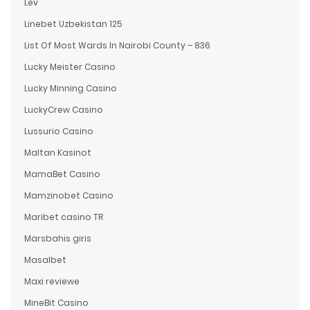
Lev
Linebet Uzbekistan 125
List Of Most Wards In Nairobi County – 836
Lucky Meister Casino
Lucky Minning Casino
LuckyCrew Casino
Lussurio Casino
Maltan Kasinot
MamaBet Casino
Mamzinobet Casino
Maribet casino TR
Marsbahis giris
Masalbet
Maxi reviewe
MineBit Casino