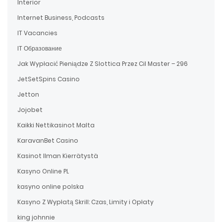
Interior
Internet Business, Podcasts
IT Vacancies
IT Образование
Jak Wypłacić Pieniądze Z Slottica Przez Cil Master – 296
JetSetSpins Casino
Jetton
Jojobet
Kaikki Nettikasinot Malta
KaravanBet Casino
Kasinot Ilman Kierrätystä
Kasyno Online PL
kasyno online polska
Kasyno Z Wypłatą Skrill: Czas, Limity i Opłaty
king johnnie