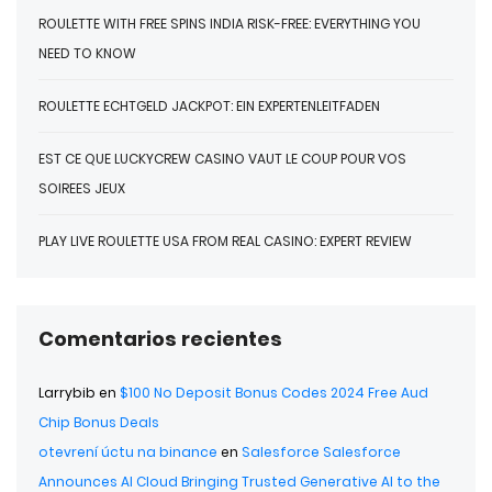
ROULETTE WITH FREE SPINS INDIA RISK-FREE: EVERYTHING YOU
NEED TO KNOW
ROULETTE ECHTGELD JACKPOT: EIN EXPERTENLEITFADEN
EST CE QUE LUCKYCREW CASINO VAUT LE COUP POUR VOS
SOIREES JEUX
PLAY LIVE ROULETTE USA FROM REAL CASINO: EXPERT REVIEW
Comentarios recientes
Larrybib
en
$100 No Deposit Bonus Codes 2024 Free Aud
Chip Bonus Deals
otevrení úctu na binance
en
Salesforce Salesforce
Announces AI Cloud Bringing Trusted Generative AI to the