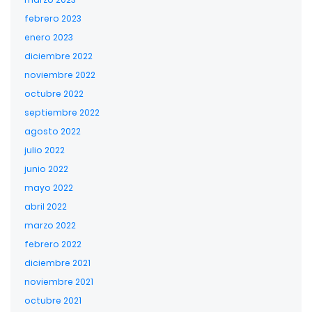
febrero 2023
enero 2023
diciembre 2022
noviembre 2022
octubre 2022
septiembre 2022
agosto 2022
julio 2022
junio 2022
mayo 2022
abril 2022
marzo 2022
febrero 2022
diciembre 2021
noviembre 2021
octubre 2021