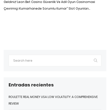
Geldiniz! Leon Bet Casino Güvenlik Ve Adil Oyun Casinomaxi
Çevrimiçi Kumarhanede Sorumlu Kumar” Slot Oyunları...
Entradas recientes
ROULETTE REAL MONEY USA LOW VOLATILITY: A COMPREHENSIVE
REVIEW