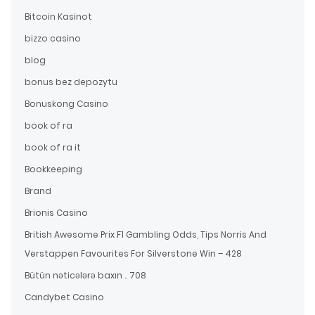
Bitcoin Kasinot
bizzo casino
blog
bonus bez depozytu
Bonuskong Casino
book of ra
book of ra it
Bookkeeping
Brand
Brionis Casino
British Awesome Prix F1 Gambling Odds, Tips Norris And
Verstappen Favourites For Silverstone Win – 428
Bütün nəticələrə baxın .. 708
Candybet Casino