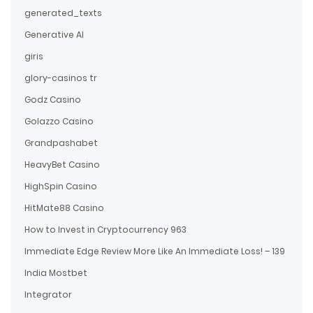
generated_texts
Generative AI
giris
glory-casinos tr
Godz Casino
Golazzo Casino
Grandpashabet
HeavyBet Casino
HighSpin Casino
HitMate88 Casino
How to Invest in Cryptocurrency 963
Immediate Edge Review More Like An Immediate Loss! – 139
India Mostbet
Integrator