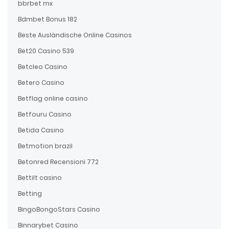
bbrbet mx
Bdmbet Bonus 182
Beste Ausländische Online Casinos
Bet20 Casino 539
Betcleo Casino
Betero Casino
Betflag online casino
Betfouru Casino
Betida Casino
Betmotion brazil
Betonred Recensioni 772
Bettilt casino
Betting
BingoBongoStars Casino
Binnarybet Casino