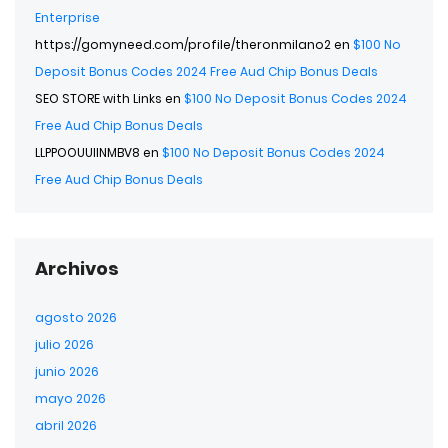
Enterprise
https://gomyneed.com/profile/theronmilano2
en
$100 No
Deposit Bonus Codes 2024 Free Aud Chip Bonus Deals
SEO STORE with Links
en
$100 No Deposit Bonus Codes 2024
Free Aud Chip Bonus Deals
LLPPOOUUIINMBV8
en
$100 No Deposit Bonus Codes 2024
Free Aud Chip Bonus Deals
Archivos
agosto 2026
julio 2026
junio 2026
mayo 2026
abril 2026