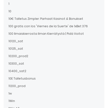
1
10
10€ Talletus Zimpler: Parhaat Kasinot & Bonukset
100 gratis con los 'Viernes de la Suerte' de 1xBet 376
100 Ilmaiskierrosta Ilman Kierrätystä | Pidä Voitot
10120_sat
10125_sat
10200_prod2
10300_sat
10400_sat2
10E Talletusbonus
11200_prod
1w
1Win