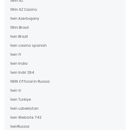
1Win AZ
1Win AZ Casino
1win Azerbajany
1Win Brasil
1win Brazil
1win casino spanish
1win fr
1win India
1win Indir 264
1WIN Official In Russia
1win tr
1win Turkiye
1win uzbekistan
1win Website 742
1winRussia