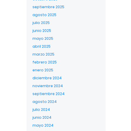
septiembre 2025
agosto 2025
julio 2025
junio 2025
mayo 2025
abril 2025
marzo 2025
febrero 2025
enero 2025
diciembre 2024
noviembre 2024
septiembre 2024
agosto 2024
julio 2024
junio 2024
mayo 2024