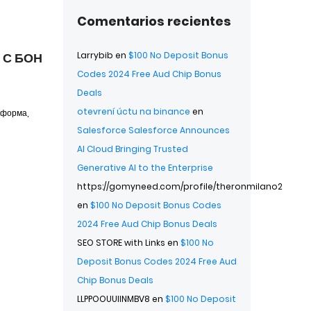
Comentarios recientes
 С БОН
Larrybib
en
$100 No Deposit Bonus
Codes 2024 Free Aud Chip Bonus
Deals
otevrení úctu na binance
en
тформа,
Salesforce Salesforce Announces
AI Cloud Bringing Trusted
Generative AI to the Enterprise
https://gomyneed.com/profile/theronmilano2
en
$100 No Deposit Bonus Codes
2024 Free Aud Chip Bonus Deals
SEO STORE with Links
en
$100 No
Deposit Bonus Codes 2024 Free Aud
Chip Bonus Deals
LLPPOOUUIINMBV8
en
$100 No Deposit