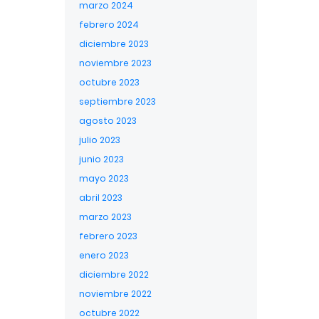
marzo 2024
febrero 2024
diciembre 2023
noviembre 2023
octubre 2023
septiembre 2023
agosto 2023
julio 2023
junio 2023
mayo 2023
abril 2023
marzo 2023
febrero 2023
enero 2023
diciembre 2022
noviembre 2022
octubre 2022