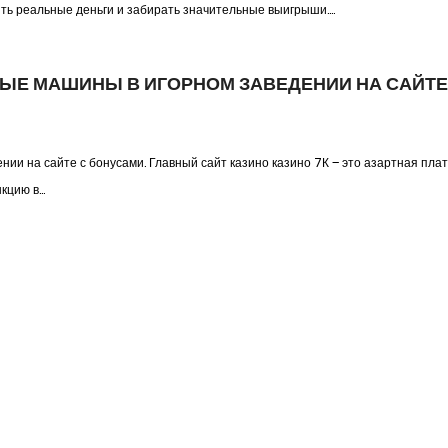
ть реальные деньги и забирать значительные выигрыши....
ВЫЕ МАШИНЫ В ИГОРНОМ ЗАВЕДЕНИИ НА САЙТЕ
нии на сайте с бонусами. Главный сайт казино казино 7К – это азартная пла
цию в...