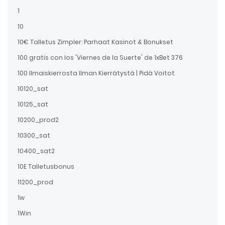
1
10
10€ Talletus Zimpler: Parhaat Kasinot & Bonukset
100 gratis con los 'Viernes de la Suerte' de 1xBet 376
100 Ilmaiskierrosta Ilman Kierrätystä | Pidä Voitot
10120_sat
10125_sat
10200_prod2
10300_sat
10400_sat2
10E Talletusbonus
11200_prod
1w
1Win