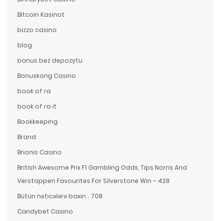
Bitcoin Kasinot
bizzo casino
blog
bonus bez depozytu
Bonuskong Casino
book of ra
book of ra it
Bookkeeping
Brand
Brionis Casino
British Awesome Prix F1 Gambling Odds, Tips Norris And
Verstappen Favourites For Silverstone Win – 428
Bütün nəticələrə baxın .. 708
Candybet Casino