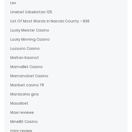
Lev
Linebet Uzbekistan 125
List Of Most Wards In Nairobi County – 836
Lucky Meister Casino
Lucky Minning Casino
Lussurio Casino
Maltan Kasinot
MamaBet Casino
Mamzinobet Casino
Maribet casino TR
Marsbahis giris
Masalbet
Maxi reviewe
MineBit Casino
mini-review