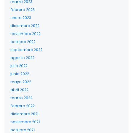
marzo 2023
febrero 2023
enero 2023
diciembre 2022
noviembre 2022
octubre 2022
septiembre 2022
agosto 2022
julio 2022
junio 2022
mayo 2022
abril 2022
marzo 2022
febrero 2022
diciembre 2021
noviembre 2021
octubre 2021