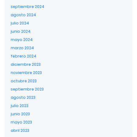
septiembre 2024
agosto 2024
julio 2024
junio 2024
mayo 2024
marzo 2024
febrero 2024
diciembre 2023
noviembre 2023
octubre 2023
septiembre 2023
agosto 2023
julio 2023
junio 2023
mayo 2023
abril 2023