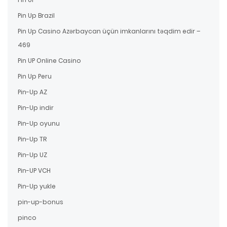
Pin Up Brazil
Pin Up Casino Azərbaycan üçün imkanlarını təqdim edir –
469
Pin UP Online Casino
Pin Up Peru
Pin-Up AZ
Pin-Up indir
Pin-Up oyunu
Pin-Up TR
Pin-Up UZ
Pin-UP VCH
Pin-Up yukle
pin-up-bonus
pinco