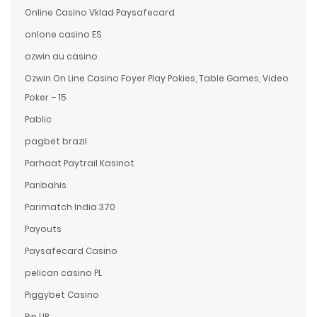
Online Casino Vklad Paysafecard
onlone casino ES
ozwin au casino
Ozwin On Line Casino Foyer Play Pokies, Table Games, Video
Poker – 15
Pablic
pagbet brazil
Parhaat Paytrail Kasinot
Paribahis
Parimatch India 370
Payouts
Paysafecard Casino
pelican casino PL
Piggybet Casino
Pin UP