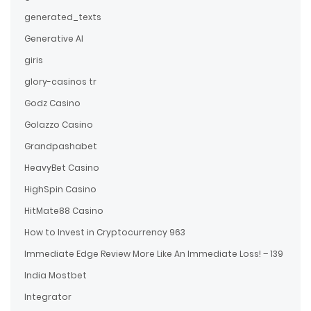
generated_texts
Generative AI
giris
glory-casinos tr
Godz Casino
Golazzo Casino
Grandpashabet
HeavyBet Casino
HighSpin Casino
HitMate88 Casino
How to Invest in Cryptocurrency 963
Immediate Edge Review More Like An Immediate Loss! – 139
India Mostbet
Integrator