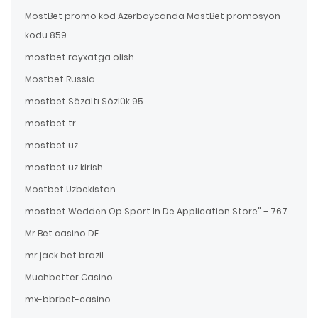
MostBet promo kod Azərbaycanda MostBet promosyon
kodu 859
mostbet royxatga olish
Mostbet Russia
mostbet Sözaltı Sözlük 95
mostbet tr
mostbet uz
mostbet uz kirish
Mostbet Uzbekistan
‎mostbet Wedden Op Sport In De Application Store" – 767
Mr Bet casino DE
mr jack bet brazil
Muchbetter Casino
mx-bbrbet-casino