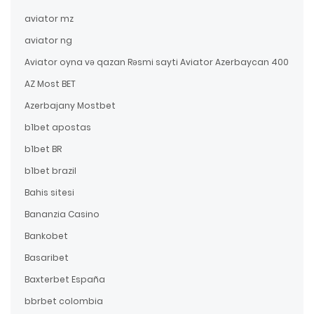
aviator mz
aviator ng
Aviator oyna və qazan Rəsmi sayti Aviator Azerbaycan 400
AZ Most BET
Azerbajany Mostbet
b1bet apostas
b1bet BR
b1bet brazil
Bahis sitesi
Bananzia Casino
Bankobet
Basaribet
Baxterbet España
bbrbet colombia