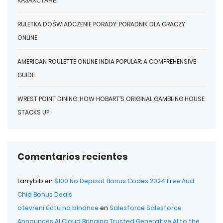
КАЗАХСТАНЕ
RULETKA DOŚWIADCZENIE PORADY: PORADNIK DLA GRACZY
ONLINE
AMERICAN ROULETTE ONLINE INDIA POPULAR: A COMPREHENSIVE
GUIDE
WREST POINT DINING: HOW HOBART’S ORIGINAL GAMBLING HOUSE
STACKS UP
Comentarios recientes
Larrybib
en
$100 No Deposit Bonus Codes 2024 Free Aud
Chip Bonus Deals
otevrení úctu na binance
en
Salesforce Salesforce
Announces AI Cloud Bringing Trusted Generative AI to the