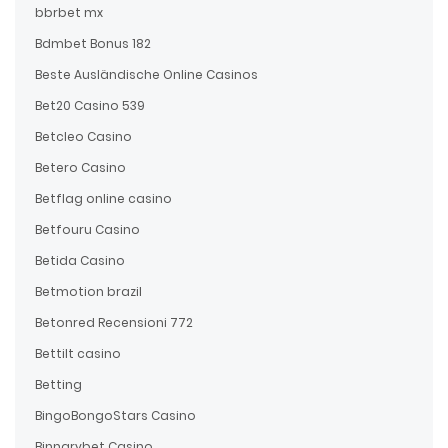
bbrbet mx
Bdmbet Bonus 182
Beste Ausländische Online Casinos
Bet20 Casino 539
Betcleo Casino
Betero Casino
Betflag online casino
Betfouru Casino
Betida Casino
Betmotion brazil
Betonred Recensioni 772
Bettilt casino
Betting
BingoBongoStars Casino
Binnarybet Casino