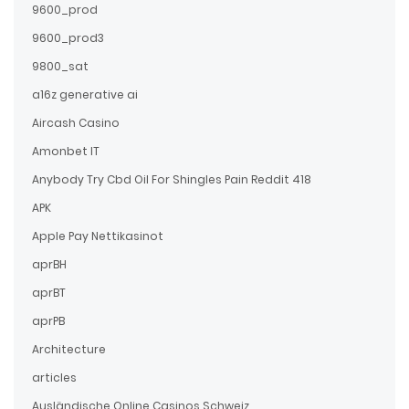
9600_prod
9600_prod3
9800_sat
a16z generative ai
Aircash Casino
Amonbet IT
Anybody Try Cbd Oil For Shingles Pain Reddit 418
APK
Apple Pay Nettikasinot
aprBH
aprBT
aprPB
Architecture
articles
Ausländische Online Casinos Schweiz