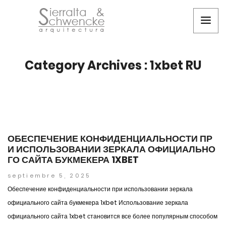
Category Archives : 1xbet RU
ОБЕСПЕЧЕНИЕ КОНФИДЕНЦИАЛЬНОСТИ ПР
И ИСПОЛЬЗОВАНИИ ЗЕРКАЛА ОФИЦИАЛЬНО
ГО САЙТА БУКМЕКЕРА 1XBET
septiembre 5, 2025
Обеспечение конфиденциальности при использовании зеркала
официального сайта букмекера 1xbet Использование зеркала
официального сайта 1xbet становится все более популярным способом