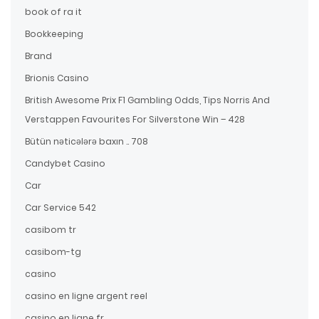
book of ra it
Bookkeeping
Brand
Brionis Casino
British Awesome Prix F1 Gambling Odds, Tips Norris And
Verstappen Favourites For Silverstone Win – 428
Bütün nəticələrə baxın .. 708
Candybet Casino
Car
Car Service 542
casibom tr
casibom-tg
casino
casino en ligne argent reel
casino en ligne fr