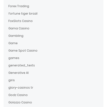
Forex Trading
fortune tiger brazil
FoxSlots Casino
Gama Casino
Gambling
Game
Game Spot Casino
games
generated_texts
Generative AI
giris
glory-casinos tr
Godz Casino
Golazzo Casino