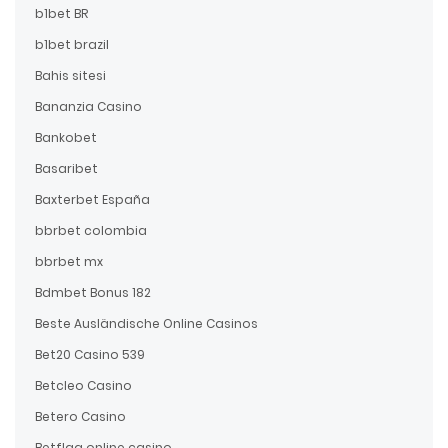
b1bet BR
b1bet brazil
Bahis sitesi
Bananzia Casino
Bankobet
Basaribet
Baxterbet España
bbrbet colombia
bbrbet mx
Bdmbet Bonus 182
Beste Ausländische Online Casinos
Bet20 Casino 539
Betcleo Casino
Betero Casino
Betflag online casino