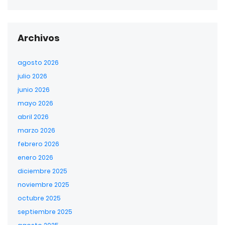
Archivos
agosto 2026
julio 2026
junio 2026
mayo 2026
abril 2026
marzo 2026
febrero 2026
enero 2026
diciembre 2025
noviembre 2025
octubre 2025
septiembre 2025