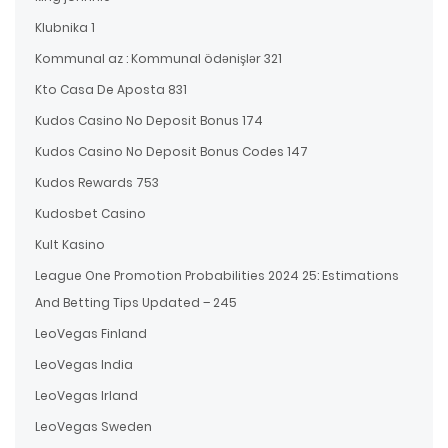
Klubnika 1
Kommunal az : Kommunal ödənişlər 321
Kto Casa De Aposta 831
Kudos Casino No Deposit Bonus 174
Kudos Casino No Deposit Bonus Codes 147
Kudos Rewards 753
Kudosbet Casino
Kult Kasino
League One Promotion Probabilities 2024 25: Estimations
And Betting Tips Updated – 245
LeoVegas Finland
LeoVegas India
LeoVegas Irland
LeoVegas Sweden