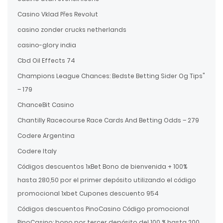
Casino Vklad Přes Revolut
casino zonder crucks netherlands
casino-glory india
Cbd Oil Effects 74
Champions League Chances: Bedste Betting Sider Og Tips"
– 179
ChanceBit Casino
Chantilly Racecourse Race Cards And Betting Odds – 279
Codere Argentina
Codere Italy
Códigos descuentos 1xBet Bono de bienvenida + 100%
hasta 280,50 por el primer depósito utilizando el código
promocional 1xbet Cupones descuento 954
Códigos descuentos PinoCasino Código promocional
PinoCasino: bono por tercer depósito del 100 % hasta 200