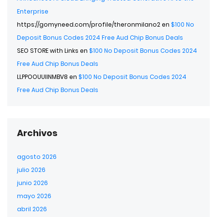
Enterprise
https://gomyneed.com/profile/theronmilano2
en
$100 No
Deposit Bonus Codes 2024 Free Aud Chip Bonus Deals
SEO STORE with Links
en
$100 No Deposit Bonus Codes 2024
Free Aud Chip Bonus Deals
LLPPOOUUIINMBV8
en
$100 No Deposit Bonus Codes 2024
Free Aud Chip Bonus Deals
Archivos
agosto 2026
julio 2026
junio 2026
mayo 2026
abril 2026