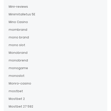
Mini-reviews
Minimitalletus 5E
Mino Casino
mombrand
mono brand
mono slot
Monobrand
monobrend
monogame
monoslot
Monro-casino
mostbet
Mostbet 2
Mostbet 27 592