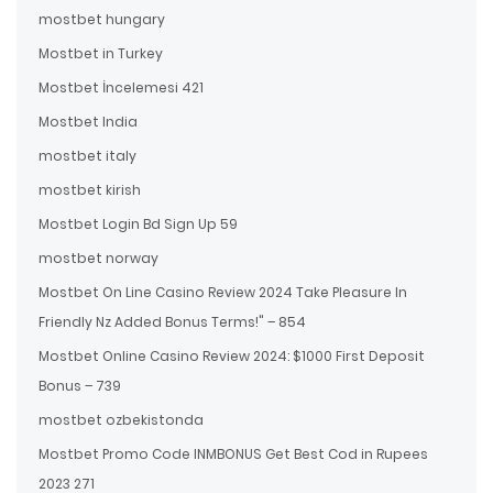
mostbet hungary
Mostbet in Turkey
Mostbet İncelemesi 421
Mostbet India
mostbet italy
mostbet kirish
Mostbet Login Bd Sign Up 59
mostbet norway
Mostbet On Line Casino Review 2024 Take Pleasure In
Friendly Nz Added Bonus Terms!" – 854
Mostbet Online Casino Review 2024: $1000 First Deposit
Bonus – 739
mostbet ozbekistonda
Mostbet Promo Code INMBONUS Get Best Cod in Rupees
2023 271