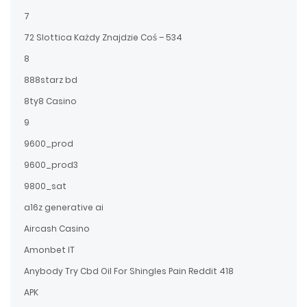
7
72 Slottica Każdy Znajdzie Coś – 534
8
888starz bd
8ty8 Casino
9
9600_prod
9600_prod3
9800_sat
a16z generative ai
Aircash Casino
Amonbet IT
Anybody Try Cbd Oil For Shingles Pain Reddit 418
APK