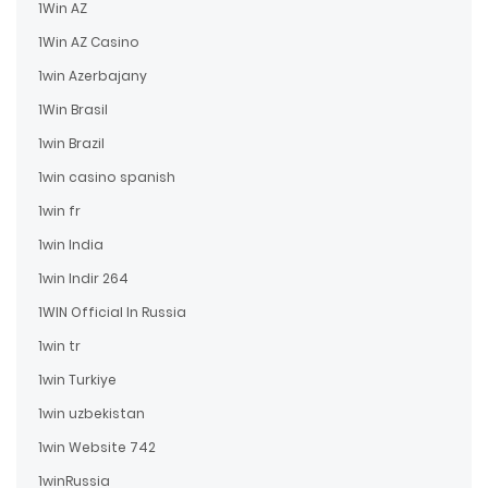
1Win AZ
1Win AZ Casino
1win Azerbajany
1Win Brasil
1win Brazil
1win casino spanish
1win fr
1win India
1win Indir 264
1WIN Official In Russia
1win tr
1win Turkiye
1win uzbekistan
1win Website 742
1winRussia