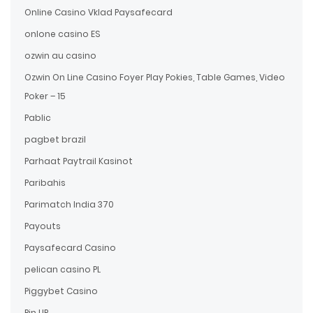
Online Casino Vklad Paysafecard
onlone casino ES
ozwin au casino
Ozwin On Line Casino Foyer Play Pokies, Table Games, Video
Poker – 15
Pablic
pagbet brazil
Parhaat Paytrail Kasinot
Paribahis
Parimatch India 370
Payouts
Paysafecard Casino
pelican casino PL
Piggybet Casino
Pin UP