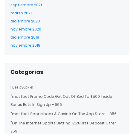
septiembre 2021
marzo 2021
diciembre 2020
noviembre 2020
diciembre 2018
noviembre 2018
Categorías
! Без рубрики
"mostbet Promo Code Get Out Of Bed To $500 Inside
Bonus Bets In Sign Up – 666
"‎mostbet Sportsbook & Casino On The App Store – 856
"On The Internet Sports Betting 125% First Deposit Offer –
259