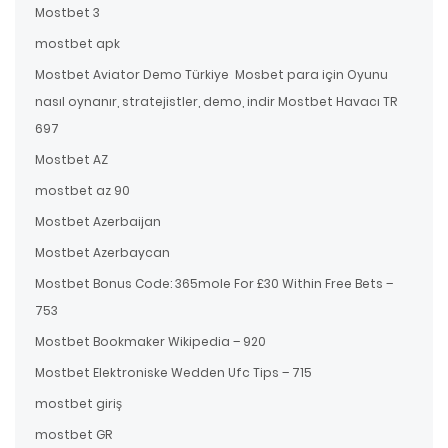
Mostbet 3
mostbet apk
Mostbet Aviator Demo Türkiye ️ Mosbet para için Oyunu
nasıl oynanır, stratejistler, demo, indir Mostbet Havacı TR
697
Mostbet AZ
mostbet az 90
Mostbet Azerbaijan
Mostbet Azerbaycan
Mostbet Bonus Code: 365mole For £30 Within Free Bets –
753
Mostbet Bookmaker Wikipedia – 920
Mostbet Elektroniske Wedden Ufc Tips – 715
mostbet giriş
mostbet GR