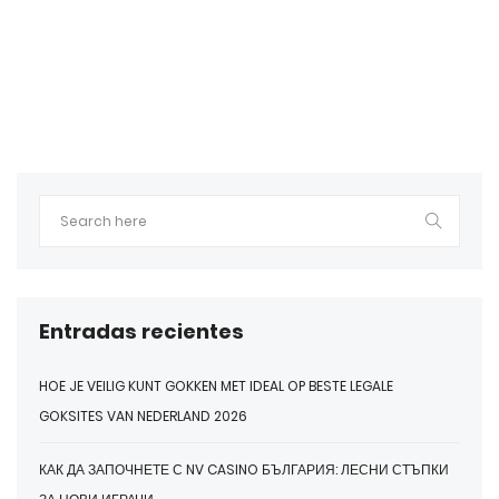
Entradas recientes
HOE JE VEILIG KUNT GOKKEN MET IDEAL OP BESTE LEGALE
GOKSITES VAN NEDERLAND 2026
КАК ДА ЗАПОЧНЕТЕ С NV CASINO БЪЛГАРИЯ: ЛЕСНИ СТЪПКИ