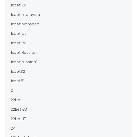
1xbet KR
1xbet malaysia
1xbet Morocco
1xbet pt
1xbet RU
1xbet Russian
1xbet russian1
1xbet32
1xbet51
2
22bet
22Bet BD
22bet IT
24