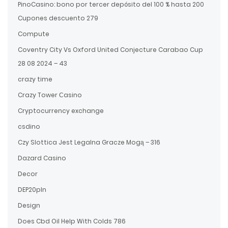
PinoCasino: bono por tercer depósito del 100 % hasta 200
Cupones descuento 279
Compute
Coventry City Vs Oxford United Conjecture Carabao Cup
28 08 2024 – 43
crazy time
Crazy Tower Сasino
Cryptocurrency exchange
csdino
Czy Slottica Jest Legalna Gracze Mogą – 316
Dazard Casino
Decor
DEP20pln
Design
Does Cbd Oil Help With Colds 786