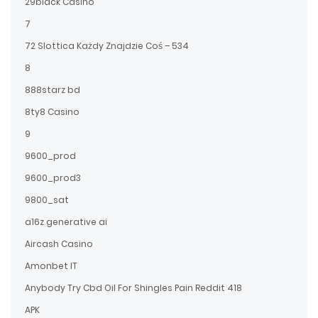
29black Casino
7
72 Slottica Każdy Znajdzie Coś – 534
8
888starz bd
8ty8 Casino
9
9600_prod
9600_prod3
9800_sat
a16z generative ai
Aircash Casino
Amonbet IT
Anybody Try Cbd Oil For Shingles Pain Reddit 418
APK