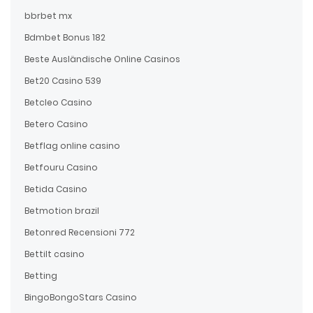
bbrbet mx
Bdmbet Bonus 182
Beste Ausländische Online Casinos
Bet20 Casino 539
Betcleo Casino
Betero Casino
Betflag online casino
Betfouru Casino
Betida Casino
Betmotion brazil
Betonred Recensioni 772
Bettilt casino
Betting
BingoBongoStars Casino