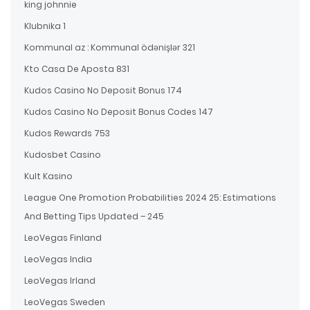
king johnnie
Klubnika 1
Kommunal az : Kommunal ödənişlər 321
Kto Casa De Aposta 831
Kudos Casino No Deposit Bonus 174
Kudos Casino No Deposit Bonus Codes 147
Kudos Rewards 753
Kudosbet Casino
Kult Kasino
League One Promotion Probabilities 2024 25: Estimations
And Betting Tips Updated – 245
LeoVegas Finland
LeoVegas India
LeoVegas Irland
LeoVegas Sweden