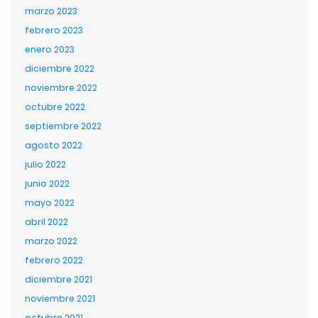
marzo 2023
febrero 2023
enero 2023
diciembre 2022
noviembre 2022
octubre 2022
septiembre 2022
agosto 2022
julio 2022
junio 2022
mayo 2022
abril 2022
marzo 2022
febrero 2022
diciembre 2021
noviembre 2021
octubre 2021