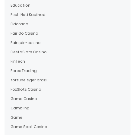
Education
Eesti Neti Kasiinod
Eldorado
Fair Go Casino
Fairspin-casino
FiestaSlots Casino
FinTech
Forex Trading
fortune tiger brazil
FoxSlots Casino
Gama Casino
Gambling
Game
Game Spot Casino