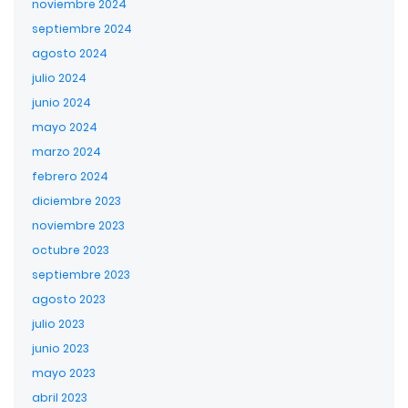
noviembre 2024
septiembre 2024
agosto 2024
julio 2024
junio 2024
mayo 2024
marzo 2024
febrero 2024
diciembre 2023
noviembre 2023
octubre 2023
septiembre 2023
agosto 2023
julio 2023
junio 2023
mayo 2023
abril 2023