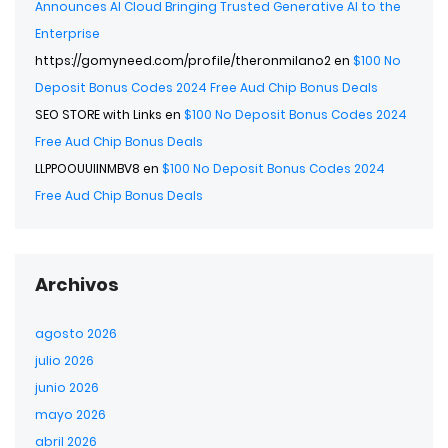
Announces AI Cloud Bringing Trusted Generative AI to the
Enterprise
https://gomyneed.com/profile/theronmilano2
en
$100 No
Deposit Bonus Codes 2024 Free Aud Chip Bonus Deals
SEO STORE with Links
en
$100 No Deposit Bonus Codes 2024
Free Aud Chip Bonus Deals
LLPPOOUUIINMBV8
en
$100 No Deposit Bonus Codes 2024
Free Aud Chip Bonus Deals
Archivos
agosto 2026
julio 2026
junio 2026
mayo 2026
abril 2026