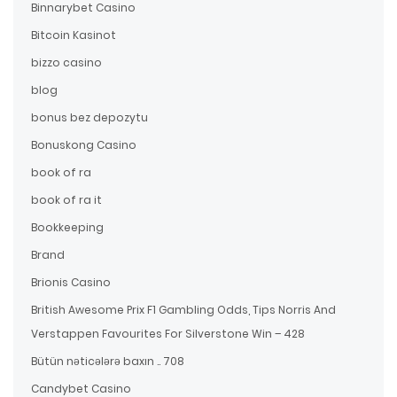
Binnarybet Casino
Bitcoin Kasinot
bizzo casino
blog
bonus bez depozytu
Bonuskong Casino
book of ra
book of ra it
Bookkeeping
Brand
Brionis Casino
British Awesome Prix F1 Gambling Odds, Tips Norris And
Verstappen Favourites For Silverstone Win – 428
Bütün nəticələrə baxın .. 708
Candybet Casino