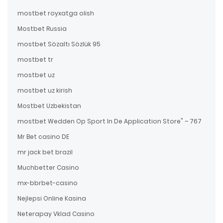
mostbet royxatga olish
Mostbet Russia
mostbet Sözaltı Sözlük 95
mostbet tr
mostbet uz
mostbet uz kirish
Mostbet Uzbekistan
‎mostbet Wedden Op Sport In De Application Store" – 767
Mr Bet casino DE
mr jack bet brazil
Muchbetter Casino
mx-bbrbet-casino
Nejlepsi Online Kasina
Neterapay Vklad Casino