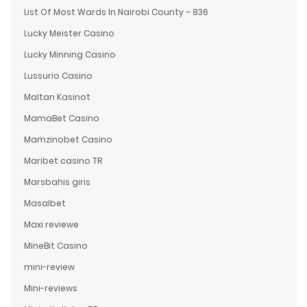
List Of Most Wards In Nairobi County – 836
Lucky Meister Casino
Lucky Minning Casino
Lussurio Casino
Maltan Kasinot
MamaBet Casino
Mamzinobet Casino
Maribet casino TR
Marsbahis giris
Masalbet
Maxi reviewe
MineBit Casino
mini-review
Mini-reviews