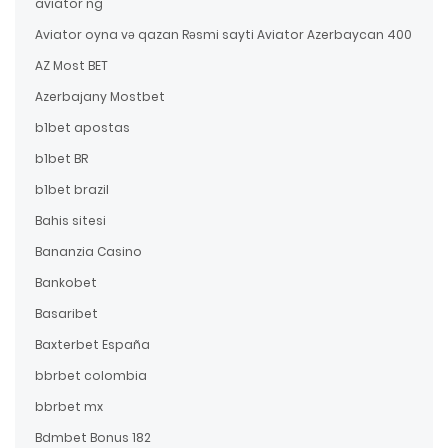
aviator ng
Aviator oyna və qazan Rəsmi sayti Aviator Azerbaycan 400
AZ Most BET
Azerbajany Mostbet
b1bet apostas
b1bet BR
b1bet brazil
Bahis sitesi
Bananzia Casino
Bankobet
Basaribet
Baxterbet España
bbrbet colombia
bbrbet mx
Bdmbet Bonus 182