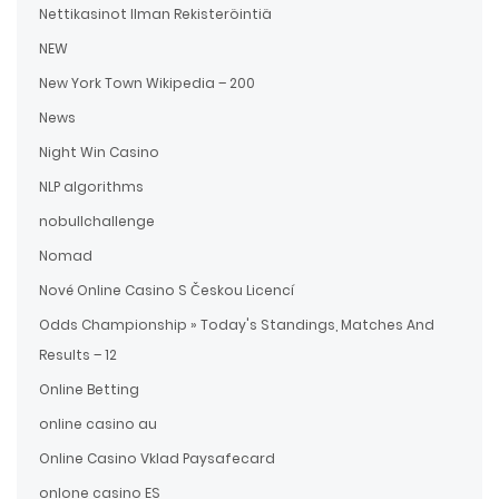
Nettikasinot Ilman Rekisteröintiä
NEW
New York Town Wikipedia – 200
News
Night Win Casino
NLP algorithms
nobullchallenge
Nomad
Nové Online Casino S Českou Licencí
Odds Championship » Today's Standings, Matches And
Results – 12
Online Betting
online casino au
Online Casino Vklad Paysafecard
onlone casino ES