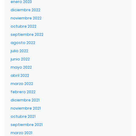
enero 2023
diciembre 2022
noviembre 2022
octubre 2022
septiembre 2022
agosto 2022
julio 2022
junio 2022
mayo 2022
abril 2022
marzo 2022
febrero 2022
diciembre 2021
noviembre 2021
octubre 2021
septiembre 2021
marzo 2021