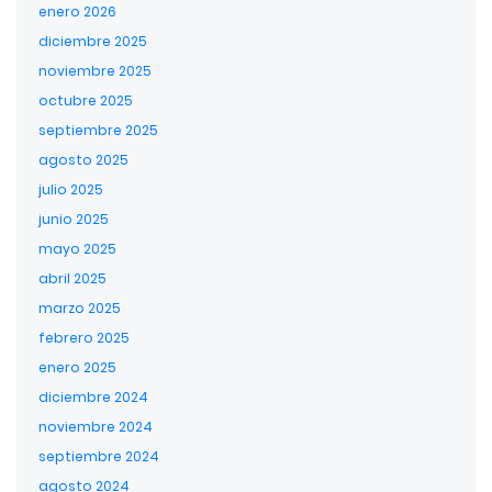
enero 2026
diciembre 2025
noviembre 2025
octubre 2025
septiembre 2025
agosto 2025
julio 2025
junio 2025
mayo 2025
abril 2025
marzo 2025
febrero 2025
enero 2025
diciembre 2024
noviembre 2024
septiembre 2024
agosto 2024