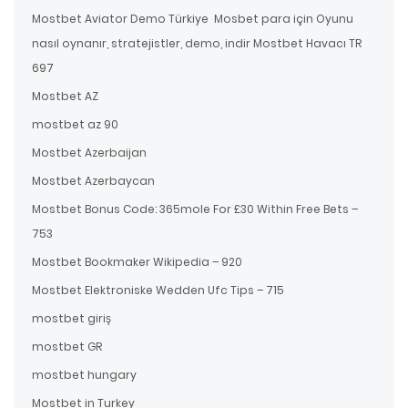
Mostbet Aviator Demo Türkiye ️ Mosbet para için Oyunu
nasıl oynanır, stratejistler, demo, indir Mostbet Havacı TR
697
Mostbet AZ
mostbet az 90
Mostbet Azerbaijan
Mostbet Azerbaycan
Mostbet Bonus Code: 365mole For £30 Within Free Bets –
753
Mostbet Bookmaker Wikipedia – 920
Mostbet Elektroniske Wedden Ufc Tips – 715
mostbet giriş
mostbet GR
mostbet hungary
Mostbet in Turkey