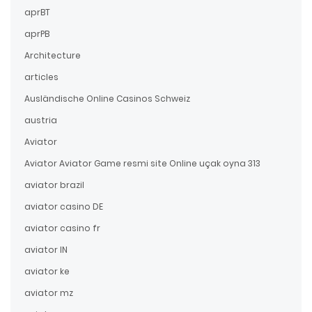
aprBT
aprPB
Architecture
articles
Ausländische Online Casinos Schweiz
austria
Aviator
Aviator Aviator Game resmi site Online uçak oyna 313
aviator brazil
aviator casino DE
aviator casino fr
aviator IN
aviator ke
aviator mz