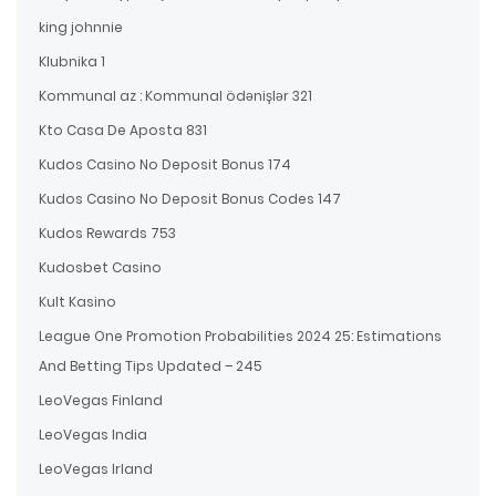
king johnnie
Klubnika 1
Kommunal az : Kommunal ödənişlər 321
Kto Casa De Aposta 831
Kudos Casino No Deposit Bonus 174
Kudos Casino No Deposit Bonus Codes 147
Kudos Rewards 753
Kudosbet Casino
Kult Kasino
League One Promotion Probabilities 2024 25: Estimations
And Betting Tips Updated – 245
LeoVegas Finland
LeoVegas India
LeoVegas Irland