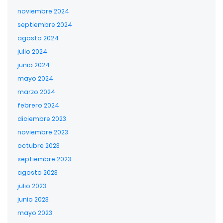
noviembre 2024
septiembre 2024
agosto 2024
julio 2024
junio 2024
mayo 2024
marzo 2024
febrero 2024
diciembre 2023
noviembre 2023
octubre 2023
septiembre 2023
agosto 2023
julio 2023
junio 2023
mayo 2023