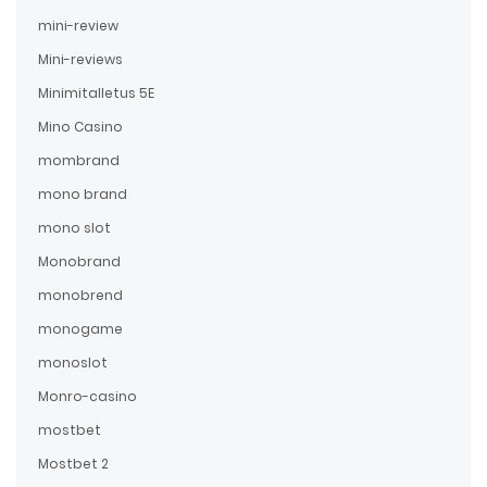
mini-review
Mini-reviews
Minimitalletus 5E
Mino Casino
mombrand
mono brand
mono slot
Monobrand
monobrend
monogame
monoslot
Monro-casino
mostbet
Mostbet 2