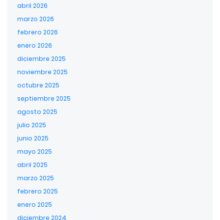
abril 2026
marzo 2026
febrero 2026
enero 2026
diciembre 2025
noviembre 2025
octubre 2025
septiembre 2025
agosto 2025
julio 2025
junio 2025
mayo 2025
abril 2025
marzo 2025
febrero 2025
enero 2025
diciembre 2024