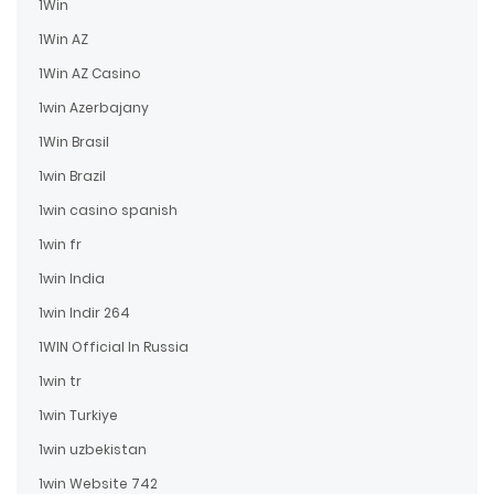
1Win
1Win AZ
1Win AZ Casino
1win Azerbajany
1Win Brasil
1win Brazil
1win casino spanish
1win fr
1win India
1win Indir 264
1WIN Official In Russia
1win tr
1win Turkiye
1win uzbekistan
1win Website 742