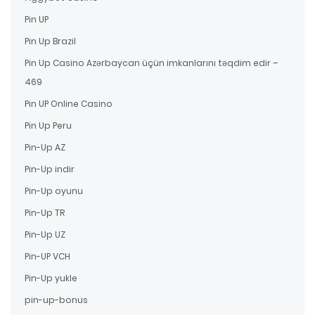
Pin UP
Pin Up Brazil
Pin Up Casino Azərbaycan üçün imkanlarını təqdim edir –
469
Pin UP Online Casino
Pin Up Peru
Pin-Up AZ
Pin-Up indir
Pin-Up oyunu
Pin-Up TR
Pin-Up UZ
Pin-UP VCH
Pin-Up yukle
pin-up-bonus