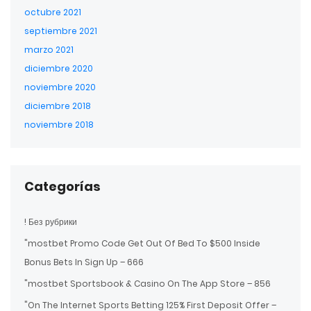
octubre 2021
septiembre 2021
marzo 2021
diciembre 2020
noviembre 2020
diciembre 2018
noviembre 2018
Categorías
! Без рубрики
"mostbet Promo Code Get Out Of Bed To $500 Inside
Bonus Bets In Sign Up – 666
"‎mostbet Sportsbook & Casino On The App Store – 856
"On The Internet Sports Betting 125% First Deposit Offer –