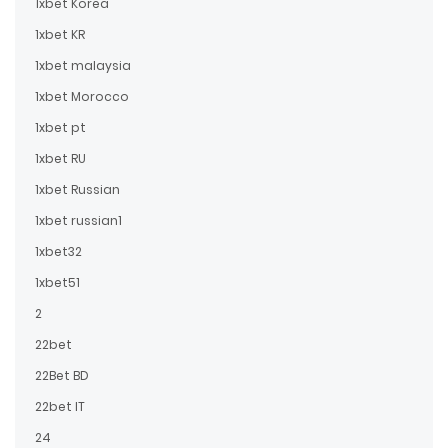
1xbet Korea
1xbet KR
1xbet malaysia
1xbet Morocco
1xbet pt
1xbet RU
1xbet Russian
1xbet russian1
1xbet32
1xbet51
2
22bet
22Bet BD
22bet IT
24