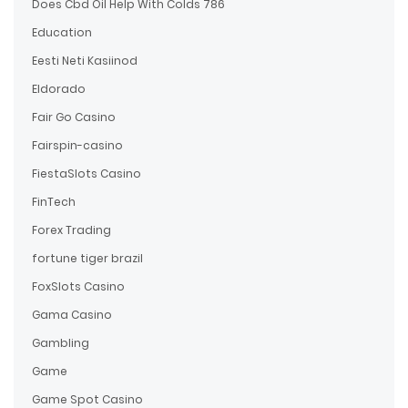
Does Cbd Oil Help With Colds 786
Education
Eesti Neti Kasiinod
Eldorado
Fair Go Casino
Fairspin-casino
FiestaSlots Casino
FinTech
Forex Trading
fortune tiger brazil
FoxSlots Casino
Gama Casino
Gambling
Game
Game Spot Casino