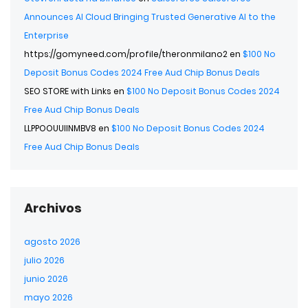
Announces AI Cloud Bringing Trusted Generative AI to the
Enterprise
https://gomyneed.com/profile/theronmilano2
en
$100 No
Deposit Bonus Codes 2024 Free Aud Chip Bonus Deals
SEO STORE with Links
en
$100 No Deposit Bonus Codes 2024
Free Aud Chip Bonus Deals
LLPPOOUUIINMBV8
en
$100 No Deposit Bonus Codes 2024
Free Aud Chip Bonus Deals
Archivos
agosto 2026
julio 2026
junio 2026
mayo 2026