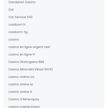
Candybet Casino
Car
Car Service 542
casibom tr
casibom-tg
casino
casino en ligne argent reel
casino en ligne fr
Casino Gratogana 689
Casino Minimální Vklad 100 Kč
casino onlina ca
casino online ar
casinò online it
Casino S Neterapay
casino svensk licens