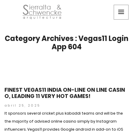
Category Archives : Vegas11 Login
App 604
FINEST VEGAS11 INDIA ON-LINE ON LINE CASIN
O, LEADING 11 VERY HOT GAMES!
abril 25, 2025
It sponsors several cricket plus kabaddi teams and will be the
the majority of advised online casino simply by Instagram
influencers. Vegas11 provides Google android in add-on to iOS