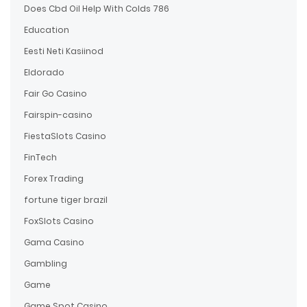
Does Cbd Oil Help With Colds 786
Education
Eesti Neti Kasiinod
Eldorado
Fair Go Casino
Fairspin-casino
FiestaSlots Casino
FinTech
Forex Trading
fortune tiger brazil
FoxSlots Casino
Gama Casino
Gambling
Game
Game Spot Casino