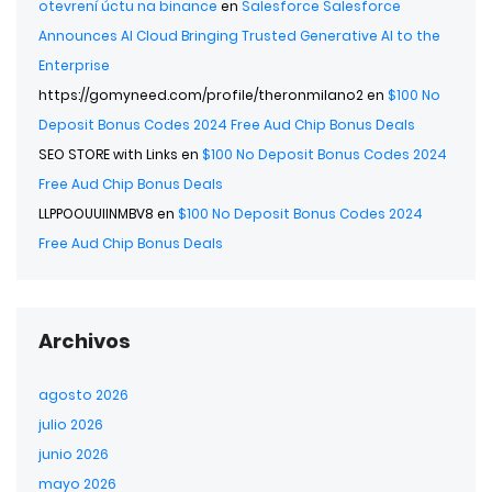
otevrení úctu na binance
en
Salesforce Salesforce
Announces AI Cloud Bringing Trusted Generative AI to the
Enterprise
https://gomyneed.com/profile/theronmilano2
en
$100 No
Deposit Bonus Codes 2024 Free Aud Chip Bonus Deals
SEO STORE with Links
en
$100 No Deposit Bonus Codes 2024
Free Aud Chip Bonus Deals
LLPPOOUUIINMBV8
en
$100 No Deposit Bonus Codes 2024
Free Aud Chip Bonus Deals
Archivos
agosto 2026
julio 2026
junio 2026
mayo 2026