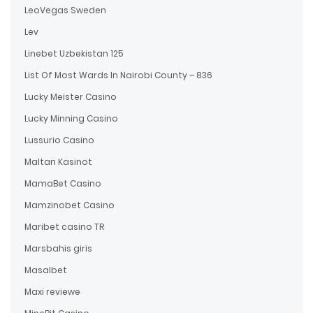
LeoVegas Sweden
Lev
Linebet Uzbekistan 125
List Of Most Wards In Nairobi County – 836
Lucky Meister Casino
Lucky Minning Casino
Lussurio Casino
Maltan Kasinot
MamaBet Casino
Mamzinobet Casino
Maribet casino TR
Marsbahis giris
Masalbet
Maxi reviewe