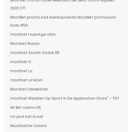
Mostbet Promo Code INMBONUS Get Best Cod in Rupees
2023 271
MostBet promo kod Azərbaycanda MostBet promosyon
kodu 859
mostbet royxatga olish
Mostbet Russia
mostbet Sözaltı Sözlük 95
mostbet tr
mostbet uz
mostbet uz kirish
Mostbet Uzbekistan
‎mostbet Wedden Op Sport In De Application Store" – 767
Mr Bet casino DE
mr jack bet brazil
Muchbetter Casino