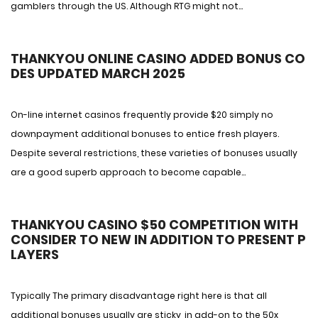
gamblers through the US. Although RTG might not...
THANKYOU ONLINE CASINO ADDED BONUS CO
DES UPDATED MARCH 2025
On-line internet casinos frequently provide $20 simply no
downpayment additional bonuses to entice fresh players.
Despite several restrictions, these varieties of bonuses usually
are a good superb approach to become capable...
THANKYOU CASINO $50 COMPETITION WITH
CONSIDER TO NEW IN ADDITION TO PRESENT P
LAYERS
Typically The primary disadvantage right here is that all
additional bonuses usually are sticky, in add-on to the 50x