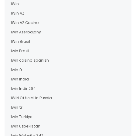
1Win
1Win AZ
1Win AZ Casino
1win Azerbajany
1Win Brasil
1win Brazil
1win casino spanish
1win fr
1win India
1win Indir 264
1WIN Official In Russia
1win tr
1win Turkiye
1win uzbekistan
1win Website 742