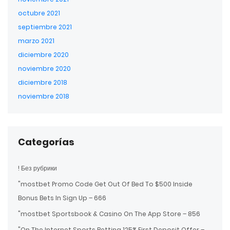
octubre 2021
septiembre 2021
marzo 2021
diciembre 2020
noviembre 2020
diciembre 2018
noviembre 2018
Categorías
! Без рубрики
"mostbet Promo Code Get Out Of Bed To $500 Inside
Bonus Bets In Sign Up – 666
"‎mostbet Sportsbook & Casino On The App Store – 856
"On The Internet Sports Betting 125% First Deposit Offer –