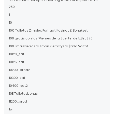
259
1
10
10€ Talletus Zimpler: Parhaat Kasinot & Bonukset
100 gratis con los 'Viernes de la Suerte' de 1xBet 376
100 Ilmaiskierrosta Ilman Kierrätystä | Pidä Voitot
10120_sat
10125_sat
10200_prod2
10300_sat
10400_sat2
10E Talletusbonus
11200_prod
1w