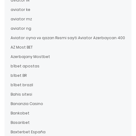
aviator IN
aviator ke
aviator mz
aviator ng
Aviator oyna və qazan Rəsmi sayti Aviator Azerbaycan 400
AZ Most BET
Azerbajany Mostbet
b1bet apostas
b1bet BR
b1bet brazil
Bahis sitesi
Bananzia Casino
Bankobet
Basaribet
Baxterbet España