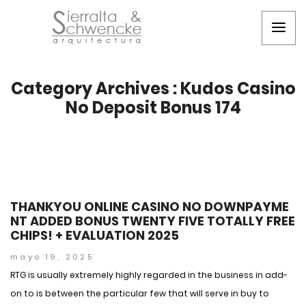
Category Archives : Kudos Casino
No Deposit Bonus 174
THANKYOU ONLINE CASINO NO DOWNPAYME
NT ADDED BONUS TWENTY FIVE TOTALLY FREE
CHIPS! + EVALUATION 2025
mayo 19, 2025
RTG is usually extremely highly regarded in the business in add-
on to is between the particular few that will serve in buy to