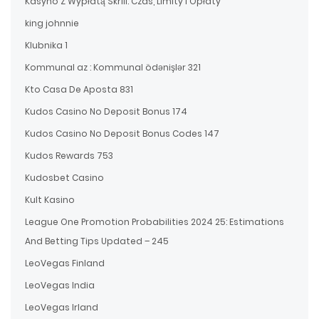
Kasyno Z Wypłatą Skrill: Czas, Limity i Opłaty
king johnnie
Klubnika 1
Kommunal az : Kommunal ödənişlər 321
Kto Casa De Aposta 831
Kudos Casino No Deposit Bonus 174
Kudos Casino No Deposit Bonus Codes 147
Kudos Rewards 753
Kudosbet Casino
Kult Kasino
League One Promotion Probabilities 2024 25: Estimations
And Betting Tips Updated – 245
LeoVegas Finland
LeoVegas India
LeoVegas Irland