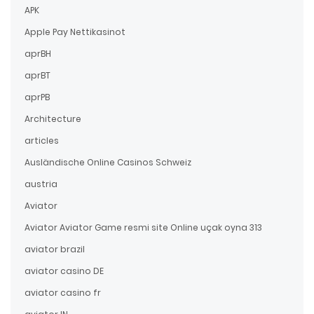
APK
Apple Pay Nettikasinot
aprBH
aprBT
aprPB
Architecture
articles
Ausländische Online Casinos Schweiz
austria
Aviator
Aviator Aviator Game resmi site Online uçak oyna 313
aviator brazil
aviator casino DE
aviator casino fr