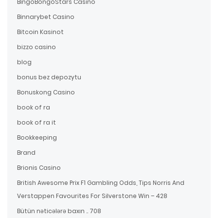
BingoBongoStars Casino
Binnarybet Casino
Bitcoin Kasinot
bizzo casino
blog
bonus bez depozytu
Bonuskong Casino
book of ra
book of ra it
Bookkeeping
Brand
Brionis Casino
British Awesome Prix F1 Gambling Odds, Tips Norris And
Verstappen Favourites For Silverstone Win – 428
Bütün nəticələrə baxın .. 708