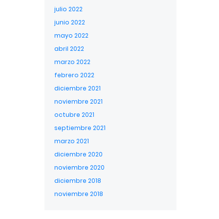
julio 2022
junio 2022
mayo 2022
abril 2022
marzo 2022
febrero 2022
diciembre 2021
noviembre 2021
octubre 2021
septiembre 2021
marzo 2021
diciembre 2020
noviembre 2020
diciembre 2018
noviembre 2018