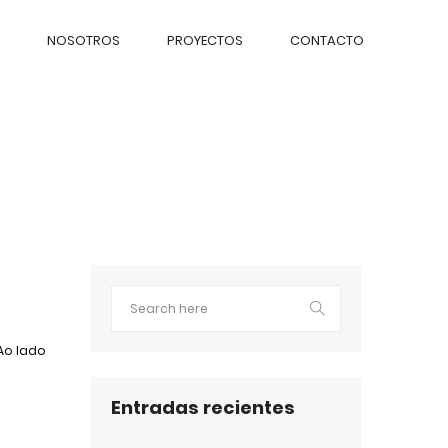
NOSOTROS
PROYECTOS
CONTACTO
Ao lado
Entradas recientes