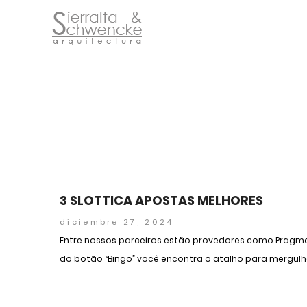
3 SLOTTICA APOSTAS MELHORES
diciembre 27, 2024
Entre nossos parceiros estão provedores como Pragmati
do botão “Bingo” você encontra o atalho para mergulha