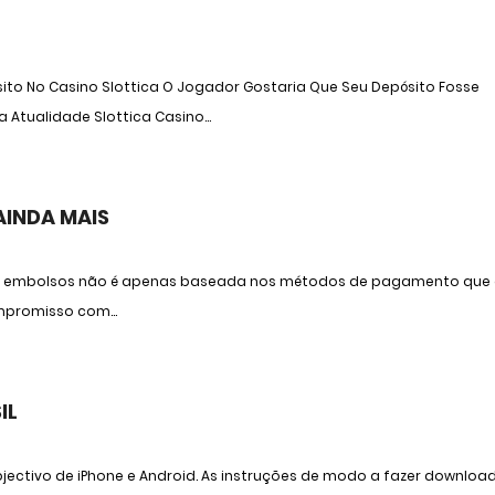
to No Casino Slottica O Jogador Gostaria Que Seu Depósito Fosse
Atualidade Slottica Casino...
AINDA MAIS
 de embolsos não é apenas baseada nos métodos de pagamento que 
promisso com...
IL
objectivo de iPhone e Android. As instruções de modo a fazer downloa