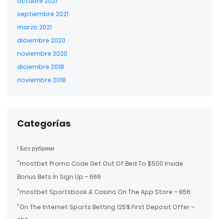
octubre 2021
septiembre 2021
marzo 2021
diciembre 2020
noviembre 2020
diciembre 2018
noviembre 2018
Categorías
! Без рубрики
"mostbet Promo Code Get Out Of Bed To $500 Inside
Bonus Bets In Sign Up – 666
"‎mostbet Sportsbook & Casino On The App Store – 856
"On The Internet Sports Betting 125% First Deposit Offer –