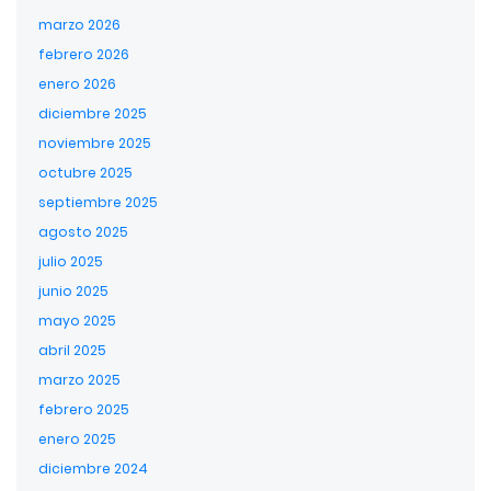
marzo 2026
febrero 2026
enero 2026
diciembre 2025
noviembre 2025
octubre 2025
septiembre 2025
agosto 2025
julio 2025
junio 2025
mayo 2025
abril 2025
marzo 2025
febrero 2025
enero 2025
diciembre 2024