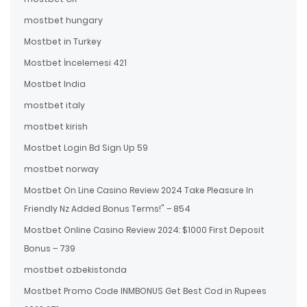
mostbet hungary
Mostbet in Turkey
Mostbet İncelemesi 421
Mostbet India
mostbet italy
mostbet kirish
Mostbet Login Bd Sign Up 59
mostbet norway
Mostbet On Line Casino Review 2024 Take Pleasure In
Friendly Nz Added Bonus Terms!" – 854
Mostbet Online Casino Review 2024: $1000 First Deposit
Bonus – 739
mostbet ozbekistonda
Mostbet Promo Code INMBONUS Get Best Cod in Rupees