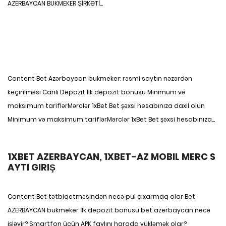
AZERBAYCAN BUKMEKER ŞİRKƏTİ...
Content Bet Azərbaycan bukmeker: rəsmi saytın nəzərdən
keçirilməsi Canlı Depozit İlk depozit bonusu Minimum və
maksimum tariflərMərclər 1xBet Bet şəxsi hesabınıza daxil olun
Minimum və maksimum tariflərMərclər 1xBet Bet şəxsi hesabınıza...
1XBET AZERBAYCAN, 1XBET-AZ MOBIL MERC S
AYTI GIRIŞ
Content Bet tətbiqetməsindən necə pul çıxarmaq olar Bet
AZERBAYCAN bukmeker İlk depozit bonusu bet azerbaycan necə
işləyir? Smartfon üçün APK faylını harada yükləmək olar?