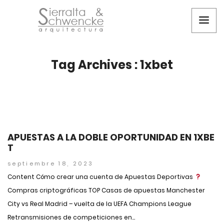
Tag Archives : 1xbet
APUESTAS A LA DOBLE OPORTUNIDAD EN 1XBE
T
septiembre 18, 2023
Content Cómo crear una cuenta de Apuestas Deportivas
Compras criptográficas TOP Casas de apuestas Manchester
City vs Real Madrid – vuelta de la UEFA Champions League
Retransmisiones de competiciones en...