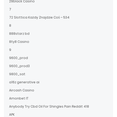
29black Casino
7
72 Slottica Każdy Znajdzie Coś – 534
8
888starz bd
8ty8 Casino
9
9600_prod
9600_prod3
9800_sat
a16z generative ai
Aircash Casino
Amonbet IT
Anybody Try Cbd Oil For Shingles Pain Reddit 418
APK