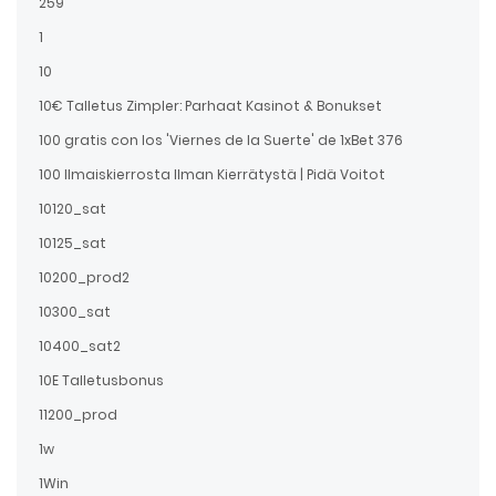
259
1
10
10€ Talletus Zimpler: Parhaat Kasinot & Bonukset
100 gratis con los 'Viernes de la Suerte' de 1xBet 376
100 Ilmaiskierrosta Ilman Kierrätystä | Pidä Voitot
10120_sat
10125_sat
10200_prod2
10300_sat
10400_sat2
10E Talletusbonus
11200_prod
1w
1Win