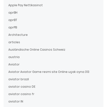
Apple Pay Nettikasinot
aprBH
aprBT
aprPB
Architecture
articles
Ausländische Online Casinos Schweiz
austria
Aviator
Aviator Aviator Game resmi site Online uçak oyna 313
aviator brazil
aviator casino DE
aviator casino fr
aviator IN