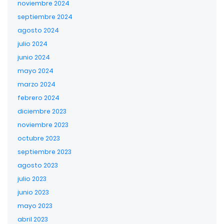
noviembre 2024
septiembre 2024
agosto 2024
julio 2024
junio 2024
mayo 2024
marzo 2024
febrero 2024
diciembre 2023
noviembre 2023
octubre 2023
septiembre 2023
agosto 2023
julio 2023
junio 2023
mayo 2023
abril 2023