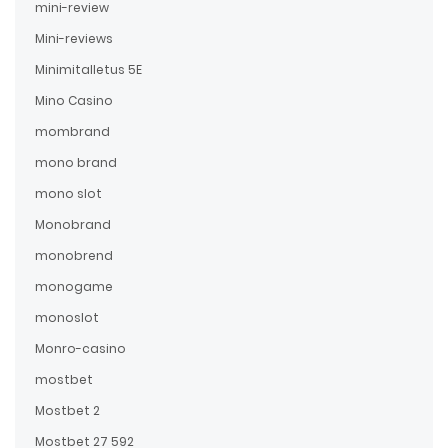
mini-review
Mini-reviews
Minimitalletus 5E
Mino Casino
mombrand
mono brand
mono slot
Monobrand
monobrend
monogame
monoslot
Monro-casino
mostbet
Mostbet 2
Mostbet 27 592