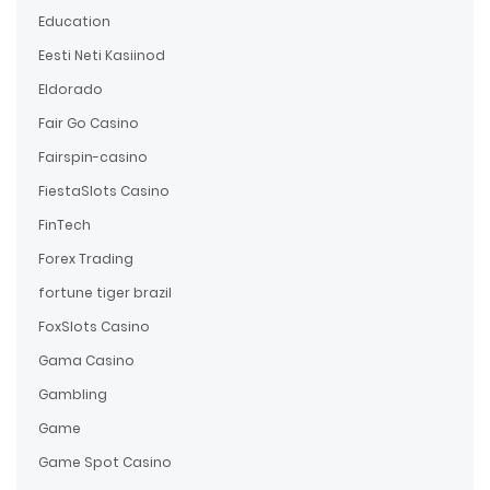
Education
Eesti Neti Kasiinod
Eldorado
Fair Go Casino
Fairspin-casino
FiestaSlots Casino
FinTech
Forex Trading
fortune tiger brazil
FoxSlots Casino
Gama Casino
Gambling
Game
Game Spot Casino