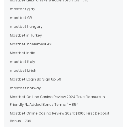
Mostbet Elektroniske Wedden Ufc Tips – 715
mostbet giriş
mostbet GR
mostbet hungary
Mostbet in Turkey
Mostbet İncelemesi 421
Mostbet India
mostbet italy
mostbet kirish
Mostbet Login Bd Sign Up 59
mostbet norway
Mostbet On Line Casino Review 2024 Take Pleasure In
Friendly Nz Added Bonus Terms!" – 854
Mostbet Online Casino Review 2024: $1000 First Deposit
Bonus – 739