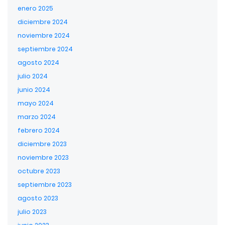
enero 2025
diciembre 2024
noviembre 2024
septiembre 2024
agosto 2024
julio 2024
junio 2024
mayo 2024
marzo 2024
febrero 2024
diciembre 2023
noviembre 2023
octubre 2023
septiembre 2023
agosto 2023
julio 2023