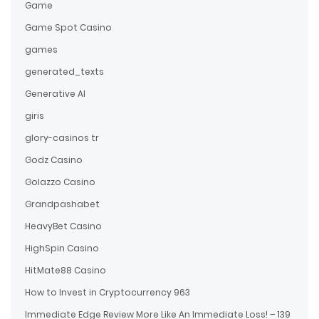
Game
Game Spot Casino
games
generated_texts
Generative AI
giris
glory-casinos tr
Godz Casino
Golazzo Casino
Grandpashabet
HeavyBet Casino
HighSpin Casino
HitMate88 Casino
How to Invest in Cryptocurrency 963
Immediate Edge Review More Like An Immediate Loss! – 139