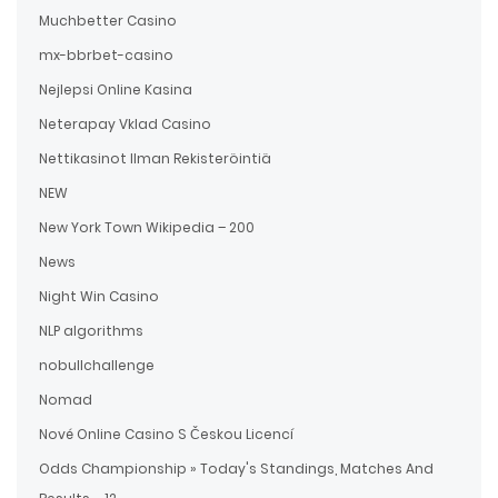
Muchbetter Casino
mx-bbrbet-casino
Nejlepsi Online Kasina
Neterapay Vklad Casino
Nettikasinot Ilman Rekisteröintiä
NEW
New York Town Wikipedia – 200
News
Night Win Casino
NLP algorithms
nobullchallenge
Nomad
Nové Online Casino S Českou Licencí
Odds Championship » Today's Standings, Matches And