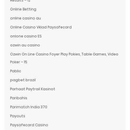
Results – 12
Online Betting
online casino au
Online Casino Vklad Paysafecard
onlone casino ES
ozwin au casino
Ozwin On Line Casino Foyer Play Pokies, Table Games, Video
Poker – 15
Pablic
pagbet brazil
Parhaat Paytrail Kasinot
Paribahis
Parimatch India 370
Payouts
Paysafecard Casino