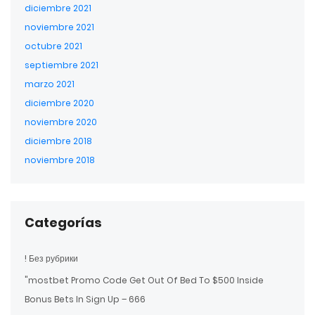
diciembre 2021
noviembre 2021
octubre 2021
septiembre 2021
marzo 2021
diciembre 2020
noviembre 2020
diciembre 2018
noviembre 2018
Categorías
! Без рубрики
"mostbet Promo Code Get Out Of Bed To $500 Inside
Bonus Bets In Sign Up – 666