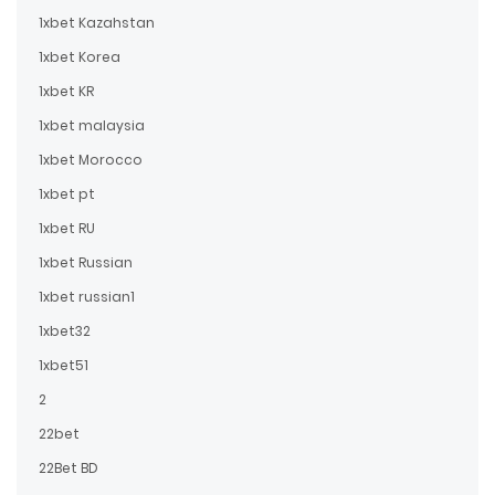
1xbet Kazahstan
1xbet Korea
1xbet KR
1xbet malaysia
1xbet Morocco
1xbet pt
1xbet RU
1xbet Russian
1xbet russian1
1xbet32
1xbet51
2
22bet
22Bet BD