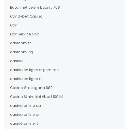
Bütün nəticələrə baxın .. 708
Candybet Casino
Car
Car Service 542
casibom tr
casibom-tg
casino
casino en ligne argent reel
casino en ligne fr
Casino Gratogana 689
Casino Minimální Vklad 100 Kč
casino onlina ca
casino online ar
casinò online it