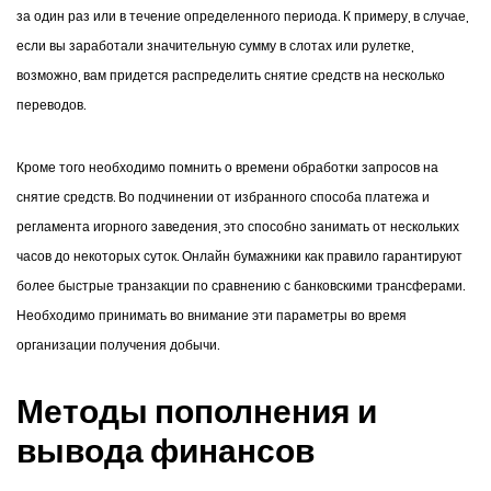
за один раз или в течение определенного периода. К примеру, в случае,
если вы заработали значительную сумму в слотах или рулетке,
возможно, вам придется распределить снятие средств на несколько
переводов.
Кроме того необходимо помнить о времени обработки запросов на
снятие средств. Во подчинении от избранного способа платежа и
регламента игорного заведения, это способно занимать от нескольких
часов до некоторых суток. Онлайн бумажники как правило гарантируют
более быстрые транзакции по сравнению с банковскими трансферами.
Необходимо принимать во внимание эти параметры во время
организации получения добычи.
Методы пополнения и
вывода финансов