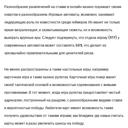
Разнообразие развлечений на ставки в онлайн казино поражает своим
охватом и разнообразием. Игровые автоматы, возможно, занимают
лидирующую роль по известности среди геймеров. Их манит не только
яркая визуализация, и захватывающие сюжеты, но и возможность
выиграть крупные куш. Следует подчеркнуть, что отдача игроку (RTP) у
современных автоматов может составлять 98%, что делает их
чрезвычайно привлекательными для ценителей риска.
Не менее распространены а также настольные игры, например
карточная игра и также казино рулетка. Карточная игра покер манит
своей тактической основой и возможностью соревнования с живыми
противниками. В тот момент, когда игра рулетка предоставляет чистый
адреналин, построенный на рандоме, с разнообразными видами ставок
и вероятностью победы. Любители карт имеют возможность также
получить удовольствие от такими играми, как блэкджек, где навык считать
карты может в разы увеличить шансы на победу.