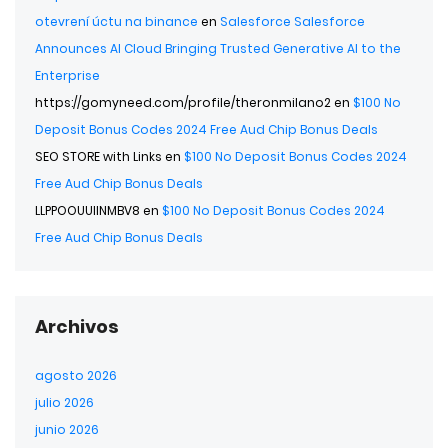
otevrení úctu na binance
en
Salesforce Salesforce
Announces AI Cloud Bringing Trusted Generative AI to the
Enterprise
https://gomyneed.com/profile/theronmilano2
en
$100 No
Deposit Bonus Codes 2024 Free Aud Chip Bonus Deals
SEO STORE with Links
en
$100 No Deposit Bonus Codes 2024
Free Aud Chip Bonus Deals
LLPPOOUUIINMBV8
en
$100 No Deposit Bonus Codes 2024
Free Aud Chip Bonus Deals
Archivos
agosto 2026
julio 2026
junio 2026