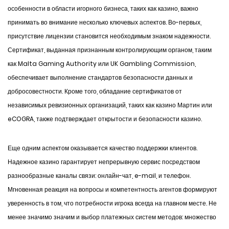
особенности в области игорного бизнеса, таких как казино, важно
принимать во внимание несколько ключевых аспектов. Во-первых,
присутствие лицензии становится необходимым знаком надежности.
Сертификат, выданная признанным контролирующим органом, таким
как Malta Gaming Authority или UK Gambling Commission,
обеспечивает выполнение стандартов безопасности данных и
добросовестности. Кроме того, обладание сертификатов от
независимых ревизионных организаций, таких как казино Мартин или
eCOGRA, также подтверждает открытости и безопасности казино.
Еще одним аспектом оказывается качество поддержки клиентов.
Надежное казино гарантирует непрерывную сервис посредством
разнообразные каналы связи: онлайн-чат, e-mail, и телефон.
Мгновенная реакция на вопросы и компетентность агентов формируют
уверенность в том, что потребности игрока всегда на главном месте. Не
менее значимо значим и выбор платежных систем методов: множество