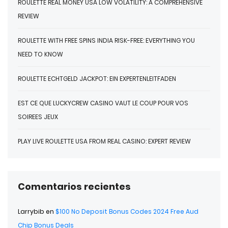
ROULETTE REAL MONEY USA LOW VOLATILITY: A COMPREHENSIVE
REVIEW
ROULETTE WITH FREE SPINS INDIA RISK-FREE: EVERYTHING YOU
NEED TO KNOW
ROULETTE ECHTGELD JACKPOT: EIN EXPERTENLEITFADEN
EST CE QUE LUCKYCREW CASINO VAUT LE COUP POUR VOS
SOIREES JEUX
PLAY LIVE ROULETTE USA FROM REAL CASINO: EXPERT REVIEW
Comentarios recientes
Larrybib
en
$100 No Deposit Bonus Codes 2024 Free Aud
Chip Bonus Deals