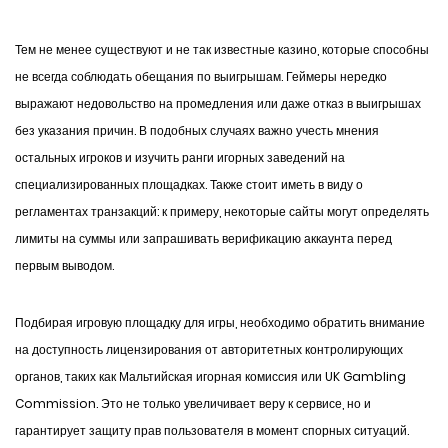
Тем не менее существуют и не так известные казино, которые способны
не всегда соблюдать обещания по выигрышам. Геймеры нередко
выражают недовольство на промедления или даже отказ в выигрышах
без указания причин. В подобных случаях важно учесть мнения
остальных игроков и изучить ранги игорных заведений на
специализированных площадках. Также стоит иметь в виду о
регламентах транзакций: к примеру, некоторые сайты могут определять
лимиты на суммы или запрашивать верификацию аккаунта перед
первым выводом.
Подбирая игровую площадку для игры, необходимо обратить внимание
на доступность лицензирования от авторитетных контролирующих
органов, таких как Мальтийская игорная комиссия или UK Gambling
Commission. Это не только увеличивает веру к сервисе, но и
гарантирует защиту прав пользователя в момент спорных ситуаций.