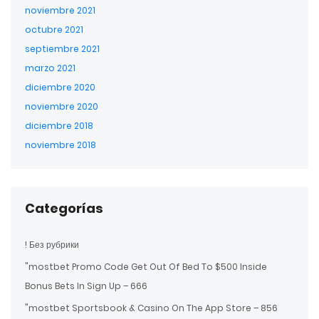
noviembre 2021
octubre 2021
septiembre 2021
marzo 2021
diciembre 2020
noviembre 2020
diciembre 2018
noviembre 2018
Categorías
! Без рубрики
"mostbet Promo Code Get Out Of Bed To $500 Inside
Bonus Bets In Sign Up – 666
"‎mostbet Sportsbook & Casino On The App Store – 856