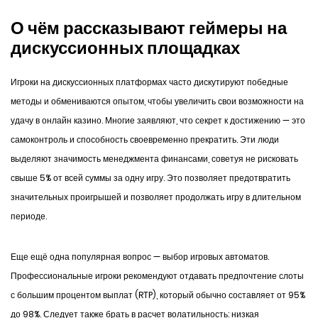
О чём рассказывают геймеры на
дискуссионных площадках
Игроки на дискуссионных платформах часто дискутируют победные
методы и обмениваются опытом, чтобы увеличить свои возможности на
удачу в онлайн казино. Многие заявляют, что секрет к достижению — это
самоконтроль и способность своевременно прекратить. Эти люди
выделяют значимость менеджмента финансами, советуя не рисковать
свыше 5% от всей суммы за одну игру. Это позволяет предотвратить
значительных проигрышей и позволяет продолжать игру в длительном
периоде.
Еще ещё одна популярная вопрос — выбор игровых автоматов.
Профессиональные игроки рекомендуют отдавать предпочтение слоты
с большим процентом выплат (RTP), который обычно составляет от 95%
до 98%. Следует также брать в расчет волатильность: низкая