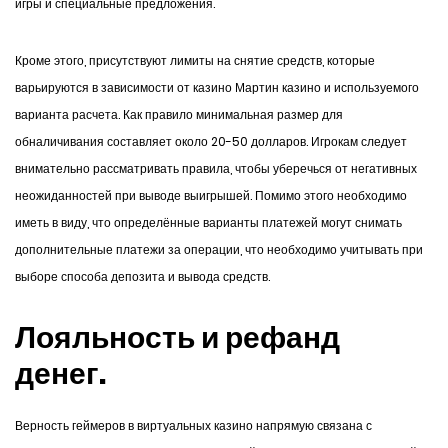
игры и специальные предложения.
Кроме этого, присутствуют лимиты на снятие средств, которые
варьируются в зависимости от казино Мартин казино и используемого
варианта расчета. Как правило минимальная размер для
обналичивания составляет около 20-50 долларов. Игрокам следует
внимательно рассматривать правила, чтобы уберечься от негативных
неожиданностей при выводе выигрышей. Помимо этого необходимо
иметь в виду, что определённые варианты платежей могут снимать
дополнительные платежи за операции, что необходимо учитывать при
выборе способа депозита и вывода средств.
Лояльность и рефанд
денег.
Верность геймеров в виртуальных казино напрямую связана с