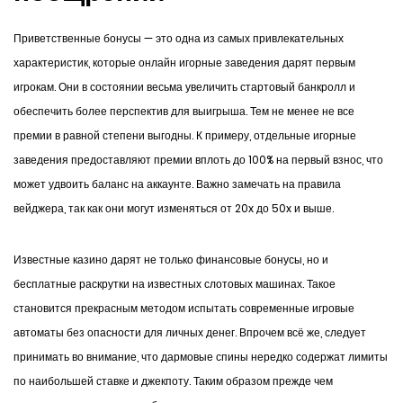
Приветственные бонусы — это одна из самых привлекательных
характеристик, которые онлайн игорные заведения дарят первым
игрокам. Они в состоянии весьма увеличить стартовый банкролл и
обеспечить более перспектив для выигрыша. Тем не менее не все
премии в равной степени выгодны. К примеру, отдельные игорные
заведения предоставляют премии вплоть до 100% на первый взнос, что
может удвоить баланс на аккаунте. Важно замечать на правила
вейджера, так как они могут изменяться от 20x до 50x и выше.
Известные казино дарят не только финансовые бонусы, но и
бесплатные раскрутки на известных слотовых машинах. Такое
становится прекрасным методом испытать современные игровые
автоматы без опасности для личных денег. Впрочем всё же, следует
принимать во внимание, что дармовые спины нередко содержат лимиты
по наибольшей ставке и джекпоту. Таким образом прежде чем