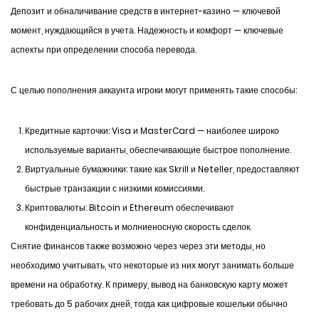
Депозит и обналичивание средств в интернет-казино — ключевой
момент, нуждающийся в учета. Надежность и комфорт — ключевые
аспекты при определении способа перевода.
С целью пополнения аккаунта игроки могут применять такие способы:
Кредитные карточки: Visa и MasterCard — наиболее широко
используемые варианты, обеспечивающие быстрое пополнение.
Виртуальные бумажники: такие как Skrill и Neteller, предоставляют
быстрые транзакции с низкими комиссиями.
Криптовалюты: Bitcoin и Ethereum обеспечивают
конфиденциальность и молниеносную скорость сделок.
Снятие финансов также возможно через через эти методы, но
необходимо учитывать, что некоторые из них могут занимать больше
времени на обработку. К примеру, вывод на банковскую карту может
требовать до 5 рабочих дней, тогда как цифровые кошельки обычно