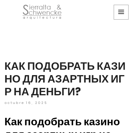
КАК ПОДОБРАТЬ КАЗИ
НО ДЛЯ АЗАРТНЫХ ИГ
Р НА ДЕНЬГИ?
octubre 16, 2025
Как подобрать казино