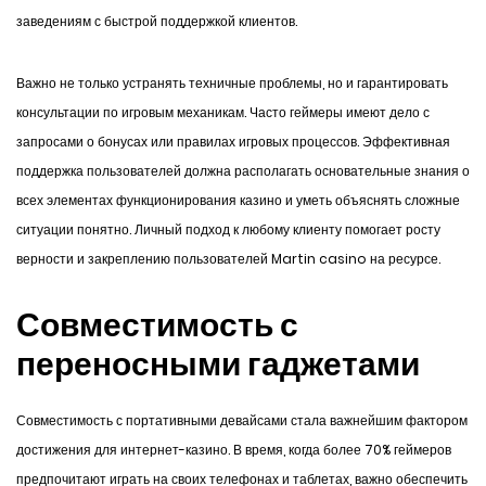
заведениям с быстрой поддержкой клиентов.
Важно не только устранять техничные проблемы, но и гарантировать
консультации по игровым механикам. Часто геймеры имеют дело с
запросами о бонусах или правилах игровых процессов. Эффективная
поддержка пользователей должна располагать основательные знания о
всех элементах функционирования казино и уметь объяснять сложные
ситуации понятно. Личный подход к любому клиенту помогает росту
верности и закреплению пользователей Martin casino на ресурсе.
Совместимость с
переносными гаджетами
Совместимость с портативными девайсами стала важнейшим фактором
достижения для интернет-казино. В время, когда более 70% геймеров
предпочитают играть на своих телефонах и таблетах, важно обеспечить