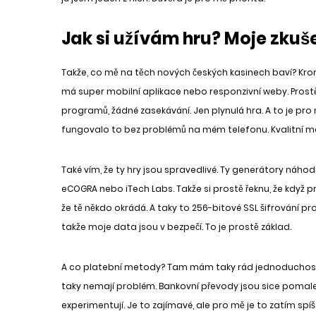
Jak si užívám hru? Moje zkuš
Takže, co mě na těch nových českých kasinech baví? Kromě
má super mobilní aplikace nebo responzivní weby. Prostě s
programů, žádné zasekávání. Jen plynulá hra. A to je pro m
fungovalo to bez problémů na mém telefonu. Kvalitní mo
Také vím, že ty hry jsou spravedlivé. Ty generátory náhodný
eCOGRA nebo iTech Labs. Takže si prostě řeknu, že když pro
že tě někdo okrádá. A taky to 256-bitové SSL šifrování p
takže moje data jsou v bezpečí. To je prostě základ.
A co platební metody? Tam mám taky rád jednoduchost. Ka
taky nemají problém. Bankovní převody jsou sice pomalejš
experimentují. Je to zajímavé, ale pro mě je to zatím spíš