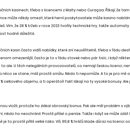
ničních kasinech, třeba s licencemi z Malty nebo Curaçaa. Říkají, že tam
licence může někdy omezit, které herní poskytovatele může kasino nabídn
. Vím, že 28 % tržeb v roce 2023 tvořily technické hry, takže automaty
tost hodně důležitá.
ch kasin často vidíš nabídky, které zní neuvěřitelně, třeba v řádu desít
enom omezenější, často je to v řádu stovek nebo pár tisíc, i když někte
je to ale. U těch nelegálních provozovatelů, co nemají českou licenci, n
 a něco se stane, máš prostě smůlu. Nikdo ti nepomůže. A to je pro mě 
0 % celkového objemu, a ti operátoři fakt lákají na ty vysoké bonusy. Ale 
ou vložil, protože ho zlákal obrovský bonus. Pak ale měl problém s v
 nikdo ho neochránil. Prostě přišel o peníze. Takže i když se může zdát
e to prostě příliš velké riziko. Víš, 65,8 % hráčů klade důraz na licenci o