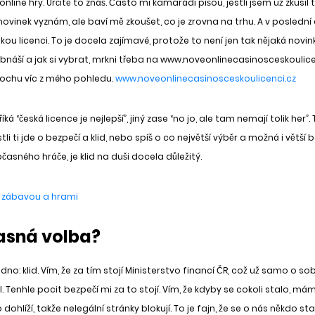
nline hry. Určitě to znáš. Často mi kamarádi píšou, jestli jsem už zkusil
novinek vyznám, ale baví mě zkoušet, co je zrovna na trhu. A v poslední
ou licenci. To je docela zajímavé, protože to není jen tak nějaká novink
 obnáší a jak si vybrat, mrkni třeba na www.noveonlinecasinosceskoulice
rochu víc z mého pohledu.
www.noveonlinecasinosceskoulicenci.cz
“česká licence je nejlepší”, jiný zase “no jo, ale tam nemají tolik her”.
stli ti jde o bezpečí a klid, nebo spíš o co největší výběr a možná i větší b
občasného hráče, je klid na duši docela důležitý.
u zábavou a hrami
jasná volba?
o: klid. Vím, že za tím stojí Ministerstvo financí ČR, což už samo o sobě
l. Tenhle pocit bezpečí mi za to stojí. Vím, že kdyby se cokoli stalo, m
 dohlíží, takže nelegální stránky blokují. To je fajn, že se o nás někdo sta