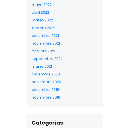
mayo 2022
abril 2022
marzo 2022
febrero 2022
diciembre 2021
noviembre 2021
octubre 2021
septiembre 2021
marzo 2021
diciembre 2020
noviembre 2020
diciembre 2018
noviembre 2018
Categorías