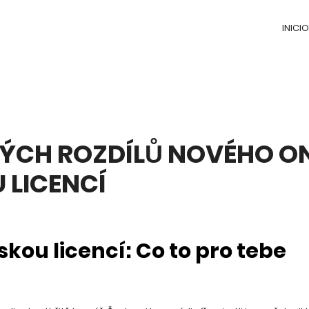
INICIO
ÝCH ROZDÍLŮ NOVÉHO ON
 LICENCÍ
skou licencí: Co to pro tebe