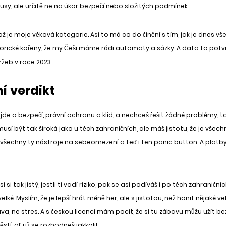
nusy, ale určitě ne na úkor bezpečí nebo složitých podmínek.
což je moje věková kategorie. Asi to má co do činění s tím, jak je dnes v
storické kořeny, že my Češi máme rádi automaty a sázky. A data to potvr
tržeb v roce 2023.
ní verdikt
jde o bezpečí, právní ochranu a klid, a nechceš řešit žádné problémy, ta
 být tak široká jako u těch zahraničních, ale máš jistotu, že je všech
ci všechny ty nástroje na sebeomezení a teď i ten panic button. A platb
si tak jistý, jestli ti vadí riziko, pak se asi podíváš i po těch zahraničníc
elké. Myslím, že je lepší hrát méně her, ale s jistotou, než honit nějaké ve
va, ne stres. A s českou licencí mám pocit, že si tu zábavu můžu užít be
ěstí, ať už se rozhodneš jakkoli!