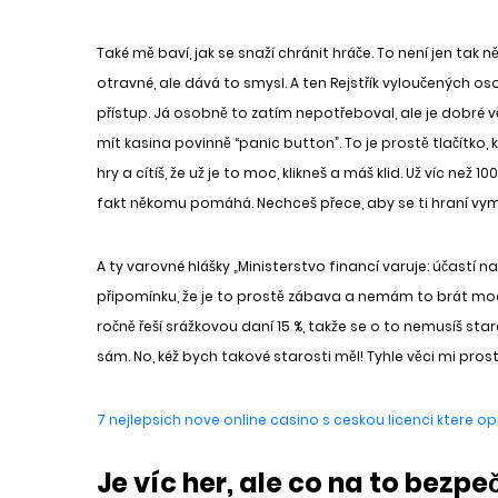
Také mě baví, jak se snaží chránit hráče. To není jen tak ně
otravné, ale dává to smysl. A ten Rejstřík vyloučených o
přístup. Já osobně to zatím nepotřeboval, ale je dobré vě
mít kasina povinně “panic button”. To je prostě tlačítko, k
hry a cítíš, že už je to moc, klikneš a máš klid. Už víc ne
fakt někomu pomáhá. Nechceš přece, aby se ti hraní vymk
A ty varovné hlášky „Ministerstvo financí varuje: účastí na
připomínku, že je to prostě zábava a nemám to brát moc 
ročně řeší srážkovou daní 15 %, takže se o to nemusíš stara
sám. No, kéž bych takové starosti měl! Tyhle věci mi prostě
7 nejlepsich nove online casino s ceskou licenci ktere o
Je víc her, ale co na to bezpe