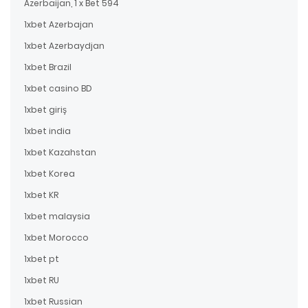
Azerbaijan, 1 x Bet 594
1xbet Azerbajan
1xbet Azerbaydjan
1xbet Brazil
1xbet casino BD
1xbet giriş
1xbet india
1xbet Kazahstan
1xbet Korea
1xbet KR
1xbet malaysia
1xbet Morocco
1xbet pt
1xbet RU
1xbet Russian