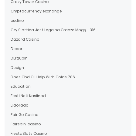
Crazy Tower Сasino
Cryptocurrency exchange
csdino
Czy Slottica Jest Legalna Gracze Mogą – 316
Dazard Casino
Decor
DEP20pln
Design
Does Cbd Oil Help With Colds 786
Education
Eesti Neti Kasiinod
Eldorado
Fair Go Casino
Fairspin-casino
FiestaSlots Casino