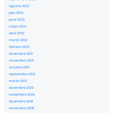
agosto 2022
julio 2022
junio 2022
mayo 2022
abril 2022
marzo 2022
febrero 2022
diciembre 2021
noviembre 2021
octubre 2021
septiembre 2021
marzo 2021
diciembre 2020
noviembre 2020
diciembre 2018
noviembre 2018