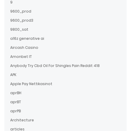
9
9600_prod
9600_prod3
9800_sat
a16z generative ai
Aircash Casino
Amonbet IT
Anybody Try Cbd Oil For Shingles Pain Reddit 418
APK
Apple Pay Nettikasinot
aprBH
aprBT
aprPB
Architecture
articles