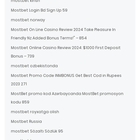
mostbet kirish
Mostbet Login Bd Sign Up 59
mostbet norway
Mostbet On Line Casino Review 2024 Take Pleasure In
Friendly Nz Added Bonus Terms!" – 854
Mostbet Online Casino Review 2024: $1000 First Deposit
Bonus – 739
mostbet ozbekistonda
Mostbet Promo Code INMBONUS Get Best Cod in Rupees
2023 271
MostBet promo kod Azərbaycanda MostBet promosyon
kodu 859
mostbet royxatga olish
Mostbet Russia
mostbet Sözaltı Sözlük 95