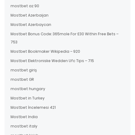
mostbet az 90
Mostbet Azerbaijan
Mostbet Azerbaycan
Mostbet Bonus Code: 365mole For £30 Within Free Bets –
753
Mostbet Bookmaker Wikipedia – 920
Mostbet Elektroniske Wedden Ufc Tips – 715
mostbet giriş
mostbet GR
mostbet hungary
Mostbet in Turkey
Mostbet İncelemesi 421
Mostbet India
mostbet italy