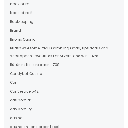
book of ra
book of ra it
Bookkeeping
Brand
Brionis Casino
British Awesome Prix F1 Gambling Odds, Tips Norris And
Verstappen Favourites For Silverstone Win – 428
Bütün nəticələrə baxın .. 708
Candybet Casino
Car
Car Service 542
casibom tr
casibom-tg
casino
casino en ligne argent reel