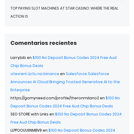
TOP PAYING SLOT MACHINES AT STAR CASINO: WHERE THE REAL
ACTION IS
Comentarios recientes
Larrybib
en
$100 No Deposit Bonus Codes 2024 Free Aud
Chip Bonus Deals
otevrení úctu na binance
en
Salesforce Salesforce
Announces AI Cloud Bringing Trusted Generative AI to the
Enterprise
https://gomyneed.com/profile/theronmilano2
en
$100 No
Deposit Bonus Codes 2024 Free Aud Chip Bonus Deals
SEO STORE with Links
en
$100 No Deposit Bonus Codes 2024
Free Aud Chip Bonus Deals
LLPPOOUUIINMBV8
en
$100 No Deposit Bonus Codes 2024