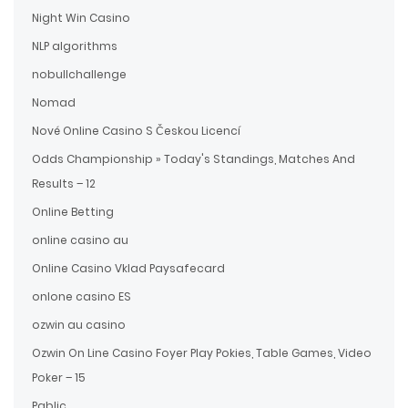
Night Win Casino
NLP algorithms
nobullchallenge
Nomad
Nové Online Casino S Českou Licencí
Odds Championship » Today's Standings, Matches And
Results – 12
Online Betting
online casino au
Online Casino Vklad Paysafecard
onlone casino ES
ozwin au casino
Ozwin On Line Casino Foyer Play Pokies, Table Games, Video
Poker – 15
Pablic