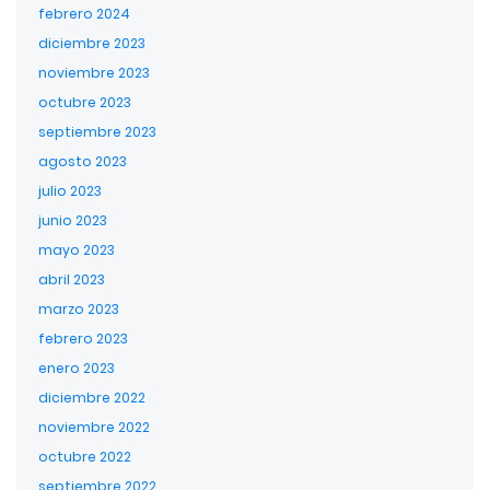
febrero 2024
diciembre 2023
noviembre 2023
octubre 2023
septiembre 2023
agosto 2023
julio 2023
junio 2023
mayo 2023
abril 2023
marzo 2023
febrero 2023
enero 2023
diciembre 2022
noviembre 2022
octubre 2022
septiembre 2022