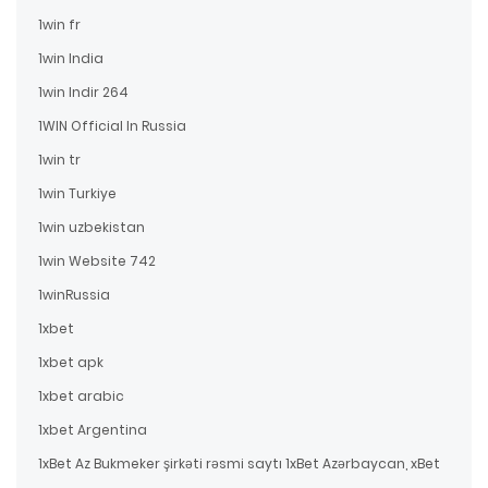
1win fr
1win India
1win Indir 264
1WIN Official In Russia
1win tr
1win Turkiye
1win uzbekistan
1win Website 742
1winRussia
1xbet
1xbet apk
1xbet arabic
1xbet Argentina
1xBet Az Bukmeker şirkəti rəsmi saytı 1xBet Azərbaycan, xBet