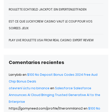
ROULETTE ECHTGELD JACKPOT: EIN EXPERTENLEITFADEN
EST CE QUE LUCKYCREW CASINO VAUT LE COUP POUR VOS
SOIREES JEUX
PLAY LIVE ROULETTE USA FROM REAL CASINO: EXPERT REVIEW
Comentarios recientes
Larrybib
en
$100 No Deposit Bonus Codes 2024 Free Aud
Chip Bonus Deals
otevrení úctu na binance
en
Salesforce Salesforce
Announces AI Cloud Bringing Trusted Generative AI to the
Enterprise
https://gomyneed.com/profile/theronmilano2
en
$100 No