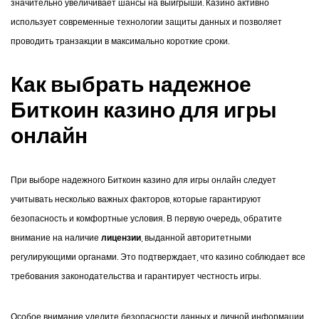
значительно увеличивает шансы на выигрыши. Казино активно
использует современные технологии защиты данных и позволяет
проводить транзакции в максимально короткие сроки.
Как выбрать надежное
Биткоин казино для игры
онлайн
При выборе надежного Биткоин казино для игры онлайн следует
учитывать несколько важных факторов, которые гарантируют
безопасность и комфортные условия. В первую очередь, обратите
внимание на наличие
лицензии
, выданной авторитетными
регулирующими органами. Это подтверждает, что казино соблюдает все
требования законодательства и гарантирует честность игры.
Особое внимание уделите безопасности данных и личной информации.