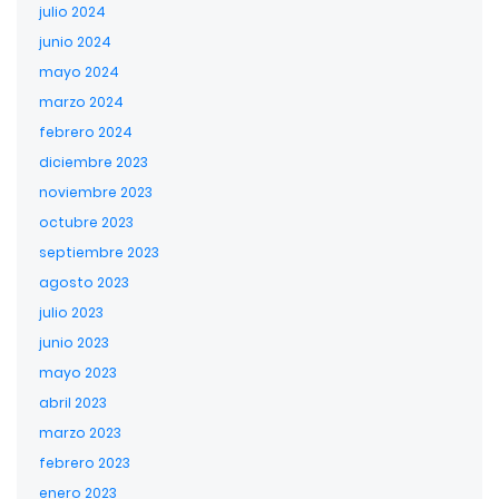
julio 2024
junio 2024
mayo 2024
marzo 2024
febrero 2024
diciembre 2023
noviembre 2023
octubre 2023
septiembre 2023
agosto 2023
julio 2023
junio 2023
mayo 2023
abril 2023
marzo 2023
febrero 2023
enero 2023