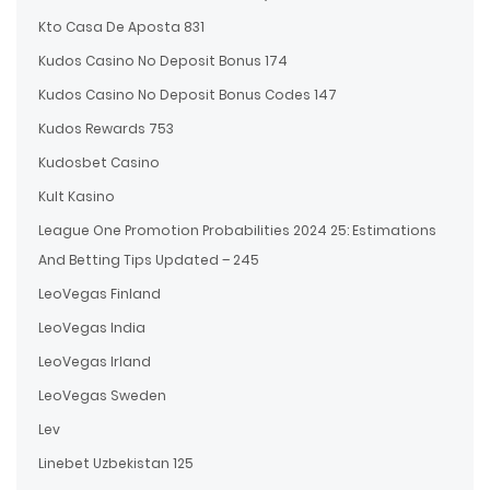
Kto Casa De Aposta 831
Kudos Casino No Deposit Bonus 174
Kudos Casino No Deposit Bonus Codes 147
Kudos Rewards 753
Kudosbet Casino
Kult Kasino
League One Promotion Probabilities 2024 25: Estimations
And Betting Tips Updated – 245
LeoVegas Finland
LeoVegas India
LeoVegas Irland
LeoVegas Sweden
Lev
Linebet Uzbekistan 125