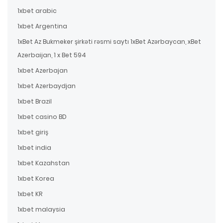
1xbet arabic
1xbet Argentina
1xBet Az Bukmeker şirkəti rəsmi saytı 1xBet Azərbaycan, xBet
Azerbaijan, 1 x Bet 594
1xbet Azerbajan
1xbet Azerbaydjan
1xbet Brazil
1xbet casino BD
1xbet giriş
1xbet india
1xbet Kazahstan
1xbet Korea
1xbet KR
1xbet malaysia