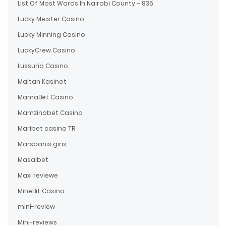
List Of Most Wards In Nairobi County – 836
Lucky Meister Casino
Lucky Minning Casino
LuckyCrew Casino
Lussurio Casino
Maltan Kasinot
MamaBet Casino
Mamzinobet Casino
Maribet casino TR
Marsbahis giris
Masalbet
Maxi reviewe
MineBit Casino
mini-review
Mini-reviews