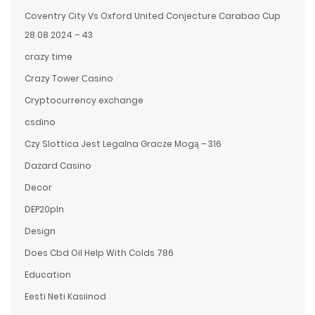
Coventry City Vs Oxford United Conjecture Carabao Cup
28 08 2024 – 43
crazy time
Crazy Tower Сasino
Cryptocurrency exchange
csdino
Czy Slottica Jest Legalna Gracze Mogą – 316
Dazard Casino
Decor
DEP20pln
Design
Does Cbd Oil Help With Colds 786
Education
Eesti Neti Kasiinod