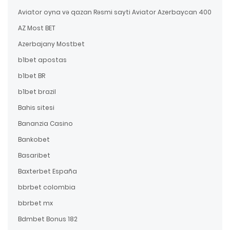
Aviator oyna və qazan Rəsmi sayti Aviator Azerbaycan 400
AZ Most BET
Azerbajany Mostbet
b1bet apostas
b1bet BR
b1bet brazil
Bahis sitesi
Bananzia Casino
Bankobet
Basaribet
Baxterbet España
bbrbet colombia
bbrbet mx
Bdmbet Bonus 182