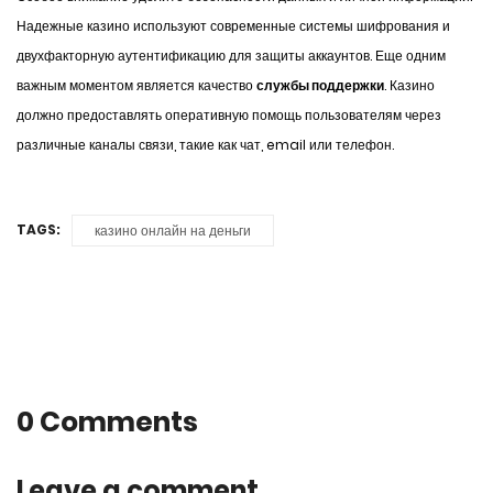
Надежные казино используют современные системы шифрования и
двухфакторную аутентификацию для защиты аккаунтов. Еще одним
важным моментом является качество
службы поддержки
. Казино
должно предоставлять оперативную помощь пользователям через
различные каналы связи, такие как чат, email или телефон.
TAGS:
казино онлайн на деньги
0 Comments
Leave a comment