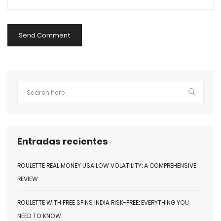
Entradas recientes
ROULETTE REAL MONEY USA LOW VOLATILITY: A COMPREHENSIVE
REVIEW
ROULETTE WITH FREE SPINS INDIA RISK-FREE: EVERYTHING YOU
NEED TO KNOW